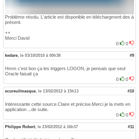
Problème résolu. L'article est disponible en téléchargment des à
présent.
++
Merci David
0
0
kedare
,
le 03/10/2010 à 00h38
#9
Hmm c'est bon ça les triggers LOGON, je pensais que seul
Oracle faisait ça
0
0
ecureuilmasque
,
le 13/02/2012 à 15h13
#10
Intéressante cette source.Claire et précise.Merci je la mets en
application ...de suite.
0
0
Philippe Robert
,
le 23/02/2012 à 16h37
#11