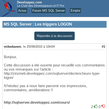
Developpez.com
Le Club des Développeurs et IT Pro
Actus
Forum MS SQL Server
Emploi
MS SQL Server
:
Les triggers LOGON
Répondre à la discussion
mikedavem
,
le 25/08/2010 à 10h04
#1
Bonjour,
Cette discussion a été ouverte pour recueillir vos commentaires
ou vos remarques sur l'article :
http://zinzineti.developpez.com/sqlserver/declencheurs-type-
logon/
N'hésitez pas à nous faire parvenir vos impressions,
commentaires, améliorations !!
http://sqlserver.developpez.com/cours/
2
0