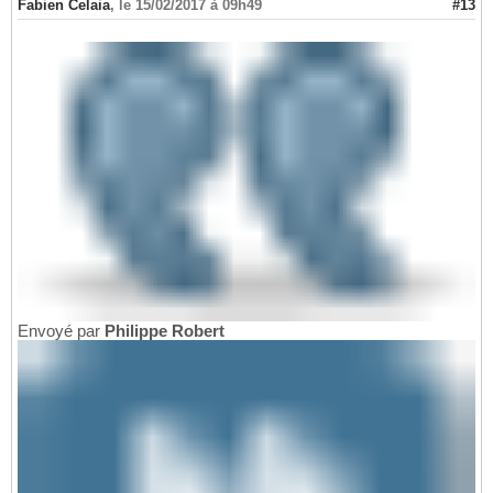
Fabien Celaia
,
le 15/02/2017 à 09h49
#13
Envoyé par
Philippe Robert