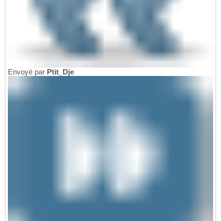
Envoyé par
Ptit_Dje