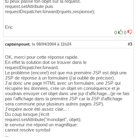
tu peux passe ton objet sur la request.
request.setAttribute puis
requestDispatcher.forward(rquets,respionse);
Eric
0
0
captainpouet
,
le 08/04/2004 à 11h24
#3
OK, merci pour cette réponse rapide.
En effet la solution doit se trouver dans le
requestDispatcher.forward.
Le problème (encore!) est que ma première JSP est déjà une
JSP de réponse à un formulaire (j'ai oublié de préciser).
J'ai donc une page HTML avec un formulaire, une JSP qui
récupère les données, crée un objet en conséquence et je
voudrais envoyer cet objet dans une jsp d'affichage...(je ne fais
pas l'affichage dans la première JSP car la JSP d'affichage
sera commune pour plusieurs autres pages JSP).
J'espère avoir été assez clair... :
Du coup lorsque j'écrit
request.setAttribute("monobjet", objet);
le serveur me répond un magnifique:
cannot resolve symbol
...