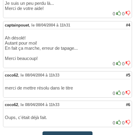
Je suis un peu perdu là...
Merci de votre aide!
0
0
captainpouet
,
le 08/04/2004 à 11h31
#4
Ah désolé!
Autant pour moi!
En fait ça marche, erreur de tapage...
Merci beaucoup!
0
0
coco62
,
le 08/04/2004 à 11h33
#5
merci de mettre résolu dans le titre
0
0
coco62
,
le 08/04/2004 à 11h33
#6
Oups, c'était déjà fait.
0
0