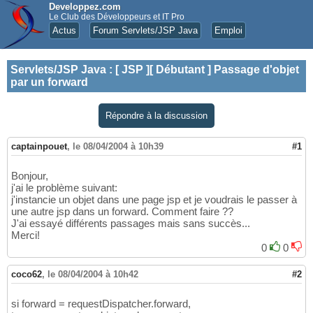
Developpez.com
Le Club des Développeurs et IT Pro
Actus
Forum Servlets/JSP Java
Emploi
Servlets/JSP Java
:
[ JSP ][ Débutant ] Passage d'objet
par un forward
Répondre à la discussion
captainpouet
,
le 08/04/2004 à 10h39
#1
Bonjour,
j'ai le problème suivant:
j'instancie un objet dans une page jsp et je voudrais le passer à
une autre jsp dans un forward. Comment faire ??
J'ai essayé différents passages mais sans succès...
Merci!
0
0
coco62
,
le 08/04/2004 à 10h42
#2
si forward = requestDispatcher.forward,