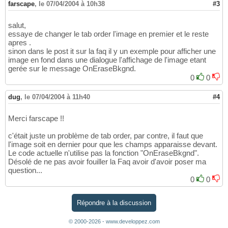
farscape
,
le 07/04/2004 à 10h38
#3
salut,
essaye de changer le tab order l'image en premier et le reste
apres .
sinon dans le post it sur la faq il y un exemple pour afficher une
image en fond dans une dialogue l'affichage de l'image etant
gerée sur le message OnEraseBkgnd.
0
0
dug
,
le 07/04/2004 à 11h40
#4
Merci farscape !!
c'était juste un problème de tab order, par contre, il faut que
l'image soit en dernier pour que les champs apparaisse devant.
Le code actuelle n'utilise pas la fonction "OnEraseBkgnd".
Désolé de ne pas avoir fouiller la Faq avoir d'avoir poser ma
question...
0
0
Répondre à la discussion
© 2000-2026 - www.developpez.com