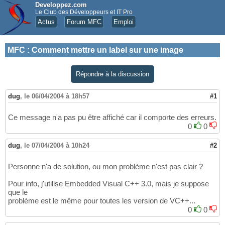
Developpez.com
Le Club des Développeurs et IT Pro
Actus
Forum MFC
Emploi
MFC
:
Comment mettre un label sur une image
Répondre à la discussion
dug
,
le 06/04/2004 à 18h57
#1
Ce message n'a pas pu être affiché car il comporte des erreurs.
0
0
dug
,
le 07/04/2004 à 10h24
#2
Personne n'a de solution, ou mon problème n'est pas clair ?
Pour info, j'utilise Embedded Visual C++ 3.0, mais je suppose
que le
problème est le même pour toutes les version de VC++...
0
0