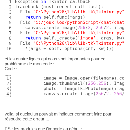
Exception 
in
 Tkinter callback

1
Traceback 
(
most recent call last
)
:

2
  File 
"C:\Python26\lib\lib-tk\Tkinter.py"
, 
3
return
 self.func
(
*args
)
4
  File 
"i:/jeux leo/pythonScript/chat/chatCl
5
    canvas.create_image
(
256
/
2
, 
256
/
2
, image=
6
  File 
"C:\Python26\lib\lib-tk\Tkinter.py"
, 
7
return
 self._create
(
'image'
, args, kw
)
8
  File 
"C:\Python26\lib\lib-tk\Tkinter.py"
, 
9
    *
(
args + self._options
(
cnf, kw
)
)
)
)
10
TclError: image 
"pyimage1"
 doesn
't exist
11
et les quatre lignes qui nous sont importantes pour ce
problèmme de mon code :
Code :
            image = Image.open
(
filename
)
.conv
1
            image.thumbnail
(
(
256
,
256
)
, Image.
2
            photo = ImageTk.PhotoImage
(
image
)
3
            canvas.create_image
(
256
/
2
, 
256
/
2
,
4
voila, si quelqu'un pouvait m'indiquer comment faire pour
résoudre cette erreur ...
PS : les modules que j'importe au début :