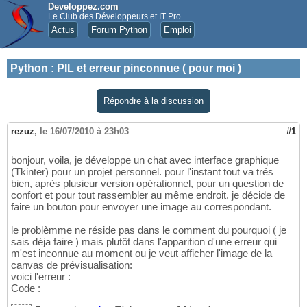
Developpez.com
Le Club des Développeurs et IT Pro
Actus
Forum Python
Emploi
Python
:
PIL et erreur pinconnue ( pour moi )
Répondre à la discussion
rezuz
,
le 16/07/2010 à 23h03
#1
bonjour, voila, je développe un chat avec interface graphique
(Tkinter) pour un projet personnel. pour l'instant tout va trés
bien, après plusieur version opérationnel, pour un question de
confort et pour tout rassembler au même endroit. je décide de
faire un bouton pour envoyer une image au correspondant.
le problèmme ne réside pas dans le comment du pourquoi ( je
sais déja faire ) mais plutôt dans l'apparition d'une erreur qui
m'est inconnue au moment ou je veut afficher l'image de la
canvas de prévisualisation:
voici l'erreur :
Code :