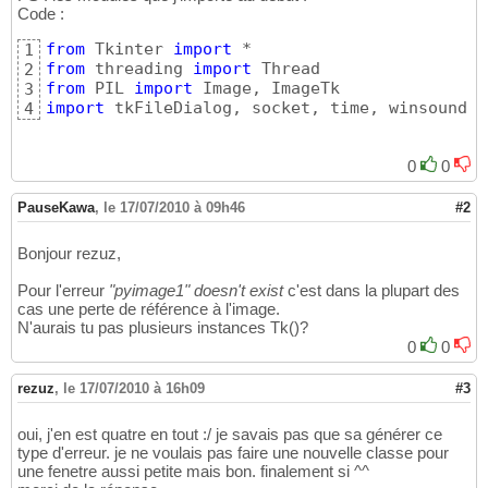
Code :
from
 Tkinter 
import
1
from
 threading 
import
2
from
 PIL 
import
3
import
 tkFileDialog, socket, time, winsound
4
0
0
PauseKawa
,
le 17/07/2010 à 09h46
#2
Bonjour rezuz,
Pour l'erreur
"pyimage1" doesn't exist
c'est dans la plupart des
cas une perte de référence à l'image.
N'aurais tu pas plusieurs instances Tk()?
0
0
rezuz
,
le 17/07/2010 à 16h09
#3
oui, j'en est quatre en tout :/ je savais pas que sa générer ce
type d'erreur. je ne voulais pas faire une nouvelle classe pour
une fenetre aussi petite mais bon. finalement si ^^