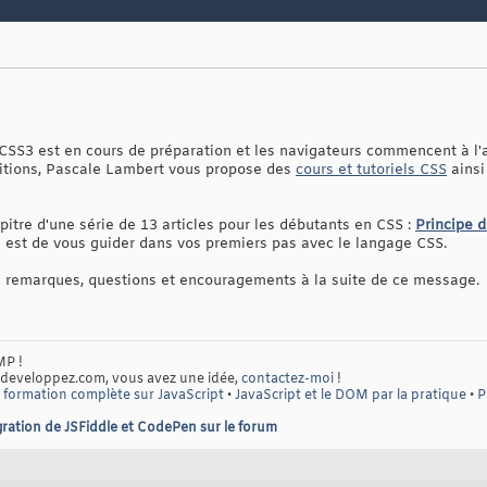
CSS3 est en cours de préparation et les navigateurs commencent à l'a
itions, Pascale Lambert vous propose des
cours et tutoriels CSS
ainsi
apitre d'une série de 13 articles pour les débutants en CSS :
Principe d
re est de vous guider dans vos premiers pas avec le langage CSS.
os remarques, questions et encouragements à la suite de ce message.
MP !
 developpez.com, vous avez une idée,
contactez-moi
!
 formation complète sur JavaScript
•
JavaScript et le DOM par la pratique
•
P
ration de JSFiddle et CodePen sur le forum