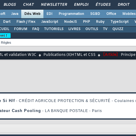
BLOGS
CHAT
NEWSLETTER
EMPLOI
ÉTUDES
DROIT
oft
Java
Dév. Web
EDI
Programmation
SGBD
Office
Mobiles
Dart
Flash / Flex
JavaScript
NodeJS
PHP
Ruby
TypeScript
CUEIL
FORUM
FAQ
TUTORIELS
LIVRES
OUTILS
TV
QUIZZ
ent !
Règles
ML et validation W3C
Publications (X)HTML et CSS
[Article]
Principe