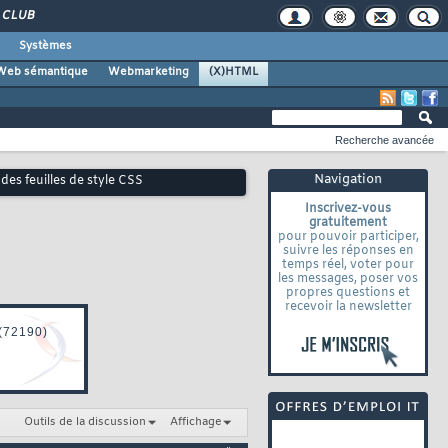
CLUB
Systèmes
Web sémantique
Webmarketing
(X)HTML
Recherche avancée
Navigation
 des feuilles de style CSS
Inscrivez-vous
gratuitement
pour pouvoir participer,
suivre les réponses en
temps réel, voter pour
les messages, poser vos
propres questions et
recevoir la newsletter
Outils de la discussion
Affichage