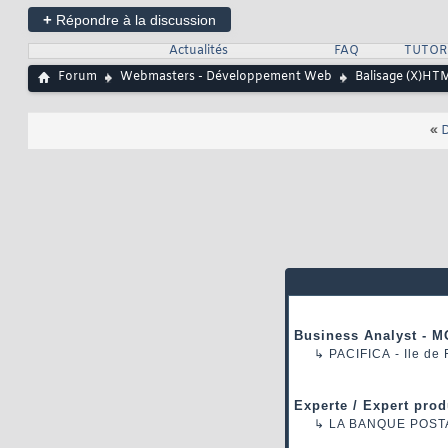
+
Répondre à la discussion
Actualités
FAQ
TUTOR
Forum
Webmasters - Développement Web
Balisage (X)HT
«
D
Business Analyst - M
↳
PACIFICA
- Ile de
Experte / Expert prod
↳
LA BANQUE POST