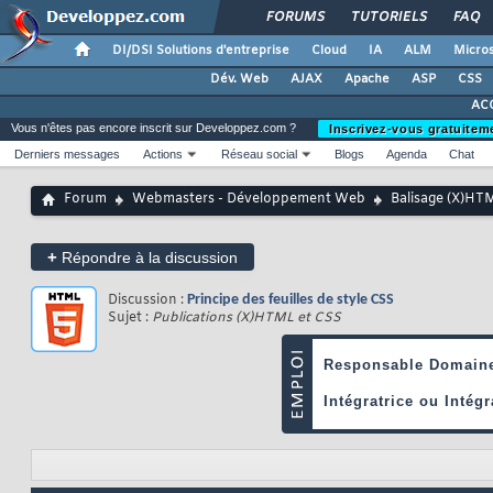
FORUMS
TUTORIELS
FAQ
DI/DSI Solutions d'entreprise
Cloud
IA
ALM
Micros
Dév. Web
AJAX
Apache
ASP
CSS
AC
Vous n'êtes pas encore inscrit sur Developpez.com ?
Inscrivez-vous gratuitem
Derniers messages
Actions
Réseau social
Blogs
Agenda
Chat
Forum
Webmasters - Développement Web
Balisage (X)HT
+
Répondre à la discussion
Discussion :
Principe des feuilles de style CSS
Sujet :
Publications (X)HTML et CSS