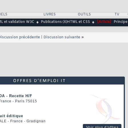
IELS
LIVRES
OUTILS
TV
ML et validation W3C
Publications (X)HTML et CSS
[Article]
Principe
iscussion précédente
|
Discussion suivante
»
OA - Recette H/F
 France - Paris 75015
uit éditique
ALE
- France - Gradignan
Voir plus d'offres