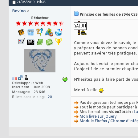
21/06/2010,
19h35
Bovino
Principe des feuilles de style CSS
Rédacteur
Comme vous devez le savoir, le 
y préparer dans de bonnes cond
peuvent s'avérer très pratiques.
Aujourd'hui, voici le premier ch
L'objectif de ce premier chapit
N'hésitez pas à faire part de v
Développeur Web
Inscrit en
Juin 2008
Merci à elle
Messages
23 646
Billets dans le blog
20
Pas de question technique par 
Tout le monde peut participer à
Mes formations
video2brain
:
La
Mon livre sur jQuery
Module Firefox / Chrome d'intég