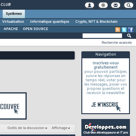
CLUB
Systèmes
Virtualisation
Informatique quantique
Crypto, NFT & Blockchain
APACHE
OPEN SOURCE
Recherche avancée
Navigation
Inscrivez-vous
gratuitement
pour pouvoir participer,
suivre les réponses en
temps réel, voter pour
les messages, poser vos
propres questions et
recevoir la newsletter
Outils de la discussion
Affichage