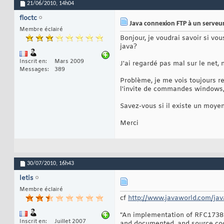
21/06/2010,
14h04
floctc
Java connexion FTP à un serveu
Membre éclairé
Bonjour, je voudrai savoir si v
java?
Inscrit en
Mars 2009
J'ai regardé pas mal sur le net
Messages
389
Problème, je me vois toujours ref
l'invite de commandes windows,
Savez-vous si il existe un moye
Merci
30/07/2010,
16h43
letis
Membre éclairé
cf
http://www.javaworld.com/java
"An implementation of RFC1738 is
Inscrit en
Juillet 2007
and documented, and source code 