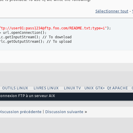
Sélectionner tout
-
ftp://user01:pass1234@ftp.foo.com/README.txt;type=i"
)
;

= url.openConnection
(
)
;

lc.getInputStream
(
)
; 
//
 To download

rlc.getOutputStream
(
)
; 
//
 To upload
OUTILS LINUX
LIVRES LINUX
LINUX TV
UNIX
GTK+
Qt
APACHE
connexion FTP à un serveur AIX
iscussion précédente
|
Discussion suivante
»