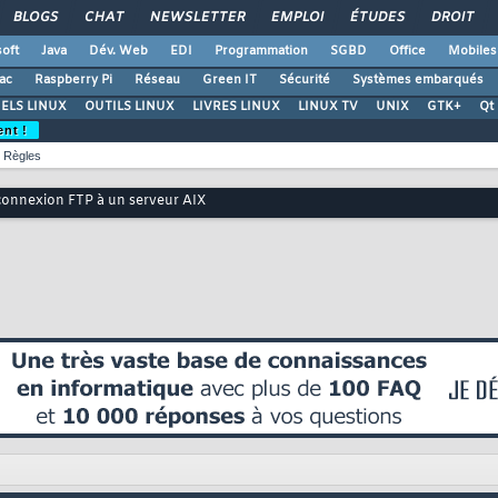
BLOGS
CHAT
NEWSLETTER
EMPLOI
ÉTUDES
DROIT
oft
Java
Dév. Web
EDI
Programmation
SGBD
Office
Mobiles
ac
Raspberry Pi
Réseau
Green IT
Sécurité
Systèmes embarqués
ELS LINUX
OUTILS LINUX
LIVRES LINUX
LINUX TV
UNIX
GTK+
Qt
ent !
Règles
connexion FTP à un serveur AIX