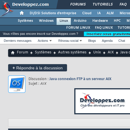
FORUMS
TUTORIELS
FAQ
DI/DSI Solutions d'entreprise
Cloud
IA
ALM
Micros
Systèmes
Windows
Linux
Arduino
Hardware
HPC
M
FORUM LINUX
FAQ LINUX
TUTORI
Vous n'êtes pas encore inscrit sur Developpez.com ?
Inscrivez-vous gratuitem
Derniers messages
Actions
Réseau social
Blogs
Agenda
Chat
Forum
Systèmes
Autres systèmes
Unix
AIX
Java 
+
Répondre à la discussion
Discussion :
Java connexion FTP à un serveur AIX
Sujet :
AIX