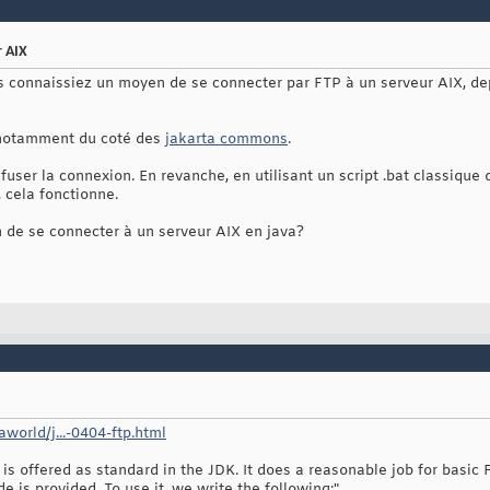
r AIX
ous connaissiez un moyen de se connecter par FTP à un serveur AIX, d
, notamment du coté des
jakarta commons
.
user la connexion. En revanche, en utilisant un script .bat classique qui
 cela fonctionne.
n de se connecter à un serveur AIX en java?
world/j...-0404-ftp.html
 offered as standard in the JDK. It does a reasonable job for basic FT
is provided. To use it, we write the following:"