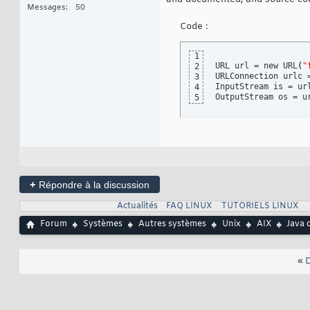
Messages
50
Code :
1
URL url = new URL
(
"
2
URLConnection urlc 
3
InputStream is = ur
4
OutputStream os = u
5
+
Répondre à la discussion
Actualités
FAQ LINUX
TUTORIELS LINUX
Forum
Systèmes
Autres systèmes
Unix
AIX
Java 
«
D