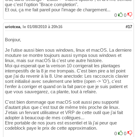
que c'est l'option "Brace completion".
Et oui, ça me fait pareil pour l'image de chargement...
0
0
uriotcea
,
le 01/08/2010 à 20h16
#17
Bonjour,
Je l'utise aussi bien sous windows, linux et macOS. La derniere
mouture se montre toujours aussi sympa sous windows et
linux, mais sur macOS là c'est une autre histoire.
Moi qui esperait que la verison 10 corrigerait les plantages
intempestifs de la 8 je me trompais. C'est bien pire a tel point
que j'ai du revenir à la 8. Une anectode: Les raccourcis clavier
sont initialisé avec seulement une lettre (open -> 'O'), c'est
l'enfer à corriger et quand on la fait parce que je suis patient et
que vous sauvegarez, ca plante, tout à refaire.
C'est bien dommage que macOS soit aussi peu supporté
d'autant plus que c'est tout de même trés proche de linux.
J'etais un fervant utilisateur et VRP de cette outil que j'ai fait
adopter à beaucoup de mes collégues...
Etre portable de nos jours est essentiel et là j'ai peur que
codeblock paye le prix de cette approximation.
0
0