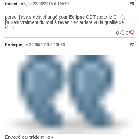
trident_job
,
le 22/06/2010 à 10h30
#6
perso, j'avais deja changé pour
Eclipse CDT
(pour le C++),
j'aurais vraiment du mal à revenir en arrière vu la qualité de
CDT.
0
0
Porkepix
,
le 22/06/2010 à 10h36
#7
Envoyé par
trident_job