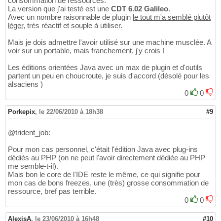
consommation de ressources.
La version que j'ai testé est une
CDT 6.02 Galileo
.
Avec un nombre raisonnable de plugin
le tout m'a semblé plutôt
léger
, très réactif et souple à utiliser.
Mais je dois admettre l'avoir utilisé sur une machine musclée. A
voir sur un portable, mais franchement, j'y crois !
Les éditions orientées Java avec un max de plugin et d'outils
partent un peu en choucroute, je suis d'accord (désolé pour les
alsaciens )
0
0
Porkepix
,
le 22/06/2010 à 18h38
#9
@trident_job:
Pour mon cas personnel, c'était l'édition Java avec plug-ins
dédiés au PHP (on ne peut l'avoir directement dédiée au PHP
me semble-t-il).
Mais bon le core de l'IDE reste le même, ce qui signifie pour
mon cas de bons freezes, une (très) grosse consommation de
ressource, bref pas terrible.
0
0
AlexisA
,
le 23/06/2010 à 16h48
#10