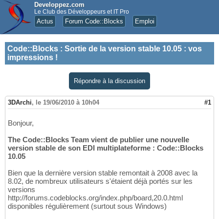
Developpez.com
Le Club des Développeurs et IT Pro
Actus
Forum Code::Blocks
Emploi
Code::Blocks
:
Sortie de la version stable 10.05 : vos
impressions !
Répondre à la discussion
3DArchi
,
le 19/06/2010 à 10h04
#1
Bonjour,
The Code::Blocks Team vient de publier une nouvelle
version stable de son EDI multiplateforme : Code::Blocks
10.05
Bien que la dernière version stable remontait à 2008 avec la
8.02, de nombreux utilisateurs s'étaient déjà portés sur les
versions
http://forums.codeblocks.org/index.php/board,20.0.html
disponibles régulièrement (surtout sous Windows)