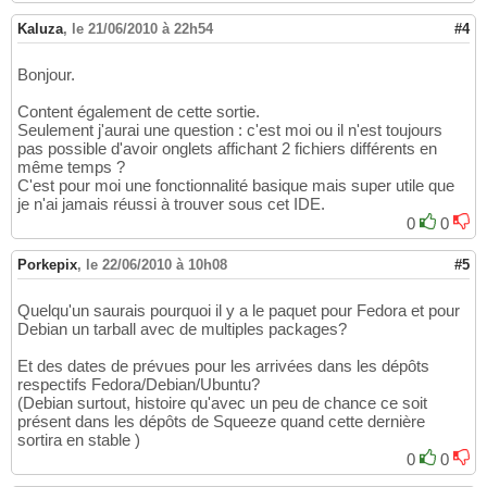
Kaluza
,
le 21/06/2010 à 22h54
#4
Bonjour.
Content également de cette sortie.
Seulement j'aurai une question : c'est moi ou il n'est toujours
pas possible d'avoir onglets affichant 2 fichiers différents en
même temps ?
C'est pour moi une fonctionnalité basique mais super utile que
je n'ai jamais réussi à trouver sous cet IDE.
0
0
Porkepix
,
le 22/06/2010 à 10h08
#5
Quelqu'un saurais pourquoi il y a le paquet pour Fedora et pour
Debian un tarball avec de multiples packages?
Et des dates de prévues pour les arrivées dans les dépôts
respectifs Fedora/Debian/Ubuntu?
(Debian surtout, histoire qu'avec un peu de chance ce soit
présent dans les dépôts de Squeeze quand cette dernière
sortira en stable )
0
0