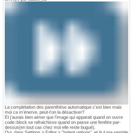
La complétation des parenthèse automatique c'est bien mais
moi ca m'énerve, peut-t'on la désactiver?
Et j'aurais bien aimer que l'image qui apparait quand on ouvre
code::block se rafraichisse quand on passe une fenêtre par-
dessus(en tout cas chez moi elle reste bugué).
Oui, dans Settings > Editor > "Indent options", et là il me semble