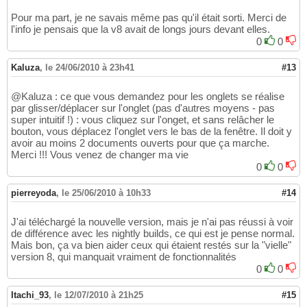
Pour ma part, je ne savais même pas qu'il était sorti. Merci de
l'info je pensais que la v8 avait de longs jours devant elles.
0
0
Kaluza
,
le 24/06/2010 à 23h41
#13
@Kaluza : ce que vous demandez pour les onglets se réalise
par glisser/déplacer sur l'onglet (pas d'autres moyens - pas
super intuitif !) : vous cliquez sur l'onget, et sans relâcher le
bouton, vous déplacez l'onglet vers le bas de la fenêtre. Il doit y
avoir au moins 2 documents ouverts pour que ça marche.
Merci !!! Vous venez de changer ma vie
0
0
pierreyoda
,
le 25/06/2010 à 10h33
#14
J'ai téléchargé la nouvelle version, mais je n'ai pas réussi à voir
de différence avec les nightly builds, ce qui est je pense normal.
Mais bon, ça va bien aider ceux qui étaient restés sur la "vielle"
version 8, qui manquait vraiment de fonctionnalités
0
0
Itachi_93
,
le 12/07/2010 à 21h25
#15