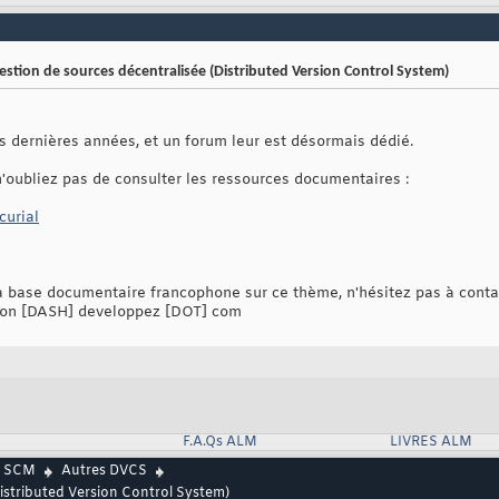
gestion de sources décentralisée (Distributed Version Control System)
s dernières années, et un forum leur est désormais dédié.
n'oubliez pas de consulter les ressources documentaires :
urial
la base documentaire francophone sur ce thème, n'hésitez pas à cont
tion [DASH] developpez [DOT] com
F.A.Qs ALM
LIVRES ALM
SCM
Autres DVCS
Distributed Version Control System)