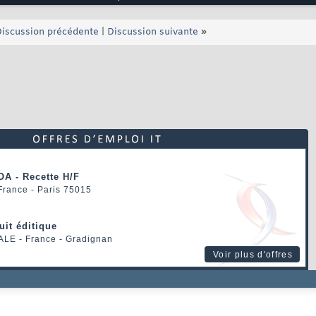
iscussion précédente
|
Discussion suivante
»
OA - Recette H/F
 France - Paris 75015
uit éditique
ALE
- France - Gradignan
Voir plus d'offres