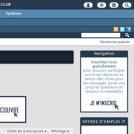
CLUB
Systèmes
Recherche avancée
Navigation
Inscrivez-vous
gratuitement
pour pouvoir participer,
suivre les réponses en
temps réel, voter pour
les messages, poser vos
propres questions et
recevoir la newsletter
Outils de la discussion
Affichage