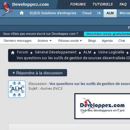
FORUMS
TUTORIELS
FAQ
DI/DSI Solutions d'entreprise
Cloud
IA
ALM
Micros
Vous n'êtes pas encore inscrit sur Developpez.com ?
Inscrivez-vous gratuitem
Derniers messages
Actions
Réseau social
Blogs
Agenda
Chat
Forum
Général Développement
ALM
Usine Logicielle
Vos questions sur les outils de gestion de sources décentralisée (
+
Répondre à la discussion
Discussion :
Vos questions sur les outils de gestion de sour
Sujet :
Autres DVCS