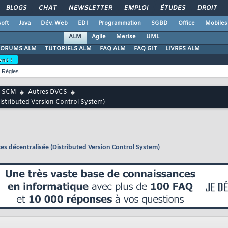
BLOGS
CHAT
NEWSLETTER
EMPLOI
ÉTUDES
DROIT
oft
Java
Dév. Web
EDI
Programmation
SGBD
Office
Mobiles
ALM
Agile
Merise
UML
FORUMS ALM
TUTORIELS ALM
FAQ ALM
FAQ GIT
LIVRES ALM
ent !
Règles
SCM
Autres DVCS
Distributed Version Control System)
ces décentralisée (Distributed Version Control System)