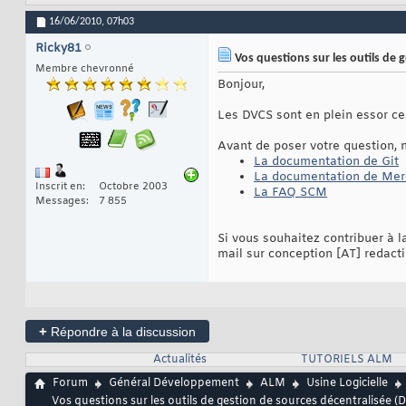
16/06/2010,
07h03
Ricky81
Vos questions sur les outils de 
Membre chevronné
Bonjour,
Les DVCS sont en plein essor ce
Avant de poser votre question, 
La documentation de Git
La documentation de Merc
Inscrit en
Octobre 2003
La FAQ SCM
Messages
7 855
Si vous souhaitez contribuer à 
mail sur conception [AT] redac
+
Répondre à la discussion
Actualités
TUTORIELS ALM
Forum
Général Développement
ALM
Usine Logicielle
Vos questions sur les outils de gestion de sources décentralisée (