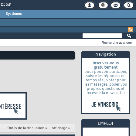
CLUB
Systèmes
Recherche avancée
Navigation
Inscrivez-vous
gratuitement
pour pouvoir participer,
suivre les réponses en
temps réel, voter pour
les messages, poser vos
propres questions et
recevoir la newsletter
Outils de la discussion
Affichage