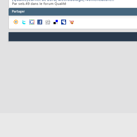
[Qualité]Carnet de bord, Méthodologie, Nomenclature...
Par seb.49 dans le forum Qualité
Partager