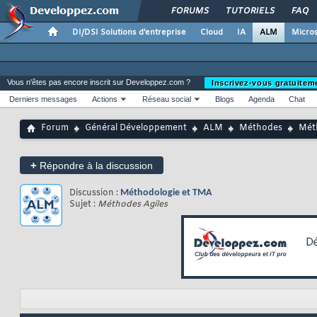
FORUMS
TUTORIELS
FAQ
DI/DSI Solutions d'entreprise
Cloud
IA
ALM
Micros
Vous n'êtes pas encore inscrit sur Developpez.com ?
Inscrivez-vous gratuitem
Derniers messages
Actions
Réseau social
Blogs
Agenda
Chat
Forum
Général Développement
ALM
Méthodes
Mét
+
Répondre à la discussion
Discussion :
Méthodologie et TMA
Sujet :
Méthodes Agiles