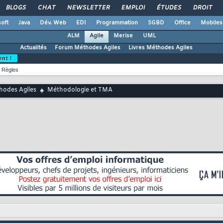
BLOGS
CHAT
NEWSLETTER
EMPLOI
ÉTUDES
DROIT
oft
Java
Dév. Web
EDI
Programmation
SGBD
Office
Mobiles
ALM
Agile
Merise
UML
Actualités
Forum Méthodes Agiles
Livres Méthodes Agiles
ent !
Règles
hodes Agiles
Méthodologie et TMA