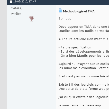
12/06/2010,
17h47
Invité(e)
Méthodologie et TMA
Invité(e)
Bonjour,
Développeur en TMA dans une SSI
Quelles sont les outils permettan
A l'heure actuelle rien n'est m
- Faible spécification
- Suivi des développements arti
- On a bien Mantis pour les recet
Aujourd'hui n'ayant aucun outils 
les numéros d'évolution, l'état d
Bref c'est pas mal comme bricola
Existe t-il des logiciels comme 
Une sorte de plate forme web perm
j'ai vu qu'il existait des logicie
je vous remercie beaucoup.