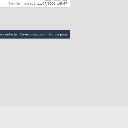
Réponses:
11
Dernier message:
11/07/2003,
16h47
s contacter
Developpez.com
Haut de page