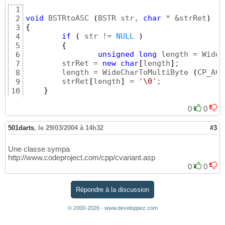
1
void
 BSTRtoASC 
(
BSTR str, 
char
 * &strRet
)
2
{
3
if
(
 str != 
NULL
)
4
{
5
unsigned
long
 length = WideC
6
        strRet = 
new
char
[
length
]
;

7
        length = WideCharToMultiByte 
(
CP_ACP
8
        strRet
[
length
]
 = 
'
\0
'
;

9
}
10
}
11
0
0
501darts
,
le 29/03/2004 à 14h32
#3
Une classe sympa
http://www.codeproject.com/cpp/cvariant.asp
0
0
Répondre à la discussion
© 2000-2026 - www.developpez.com