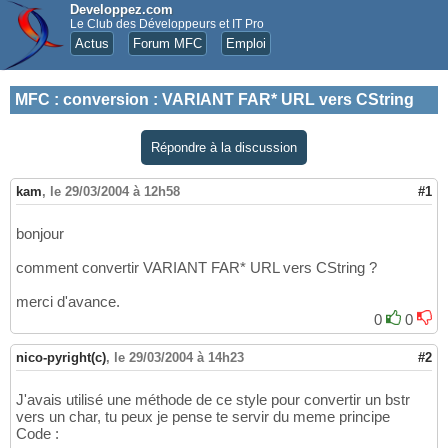
Developpez.com
Le Club des Développeurs et IT Pro
Actus
Forum MFC
Emploi
MFC
:
conversion : VARIANT FAR* URL vers CString
Répondre à la discussion
kam
,
le 29/03/2004 à 12h58
#1
bonjour
comment convertir VARIANT FAR* URL vers CString ?
merci d'avance.
0
0
nico-pyright(c)
,
le 29/03/2004 à 14h23
#2
J'avais utilisé une méthode de ce style pour convertir un bstr
vers un char, tu peux je pense te servir du meme principe
Code :