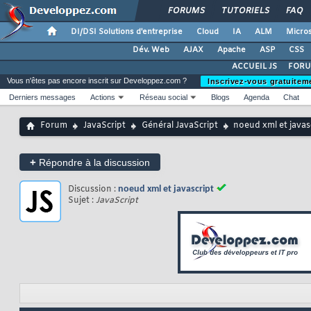
FORUMS
TUTORIELS
FAQ
DI/DSI Solutions d'entreprise
Cloud
IA
ALM
Micros
Dév. Web
AJAX
Apache
ASP
CSS
ACCUEIL JS
FORU
Vous n'êtes pas encore inscrit sur Developpez.com ?
Inscrivez-vous gratuitem
Derniers messages
Actions
Réseau social
Blogs
Agenda
Chat
Forum
JavaScript
Général JavaScript
noeud xml et javas
+
Répondre à la discussion
Discussion :
noeud xml et javascript
Sujet :
JavaScript