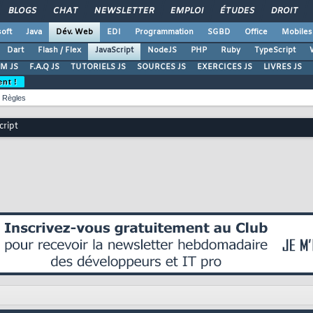
BLOGS
CHAT
NEWSLETTER
EMPLOI
ÉTUDES
DROIT
oft
Java
Dév. Web
EDI
Programmation
SGBD
Office
Mobiles
Dart
Flash / Flex
JavaScript
NodeJS
PHP
Ruby
TypeScript
M JS
F.A.Q JS
TUTORIELS JS
SOURCES JS
EXERCICES JS
LIVRES JS
ent !
Règles
cript