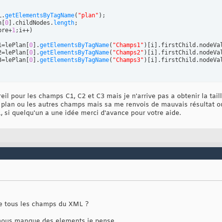
L.
getElementsByTagName
(
"plan"
)
n
[
0
]
.childNodes.
length
bre+
1
;i++
)
1=lePlan
[
0
]
.
getElementsByTagName
(
"Champs1"
)
[
i
]
.firstChild.nodeVal
2=lePlan
[
0
]
.
getElementsByTagName
(
"Champs2"
)
[
i
]
.firstChild.nodeVal
3=lePlan
[
0
]
.
getElementsByTagName
(
"Champs3"
)
[
i
]
.firstChild.nodeVal
eil pour les champs C1, C2 et C3 mais je n'arrive pas a obtenir la tai
lan ou les autres champs mais sa me renvois de mauvais résultat ou
, si quelqu'un a une idée merci d'avance pour votre aide.
re tous les champs du XML ?
l nous manque des elements je pense.