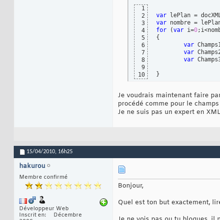
		<C3>s1</C3>

20
1
	</Champs4>	

21
var
 lePlan = docXM
2
</Ligne>

22
var
 nombre = lePla
3
</plan>
23
for
(
var
 i=
0
;i<nom
4
{
5
var
 Champs
6
var
 Champs
7
var
 Champs
8
9
}
10
Je voudrais maintenant faire par
procédé comme pour le champs p
Je ne suis pas un expert en XML
15/04/2010,
16h25
hakurou
Membre confirmé
Bonjour,
Quel est ton but exactement, li
Développeur Web
Inscrit en
Décembre
Je ne vois pas ou tu bloques, i