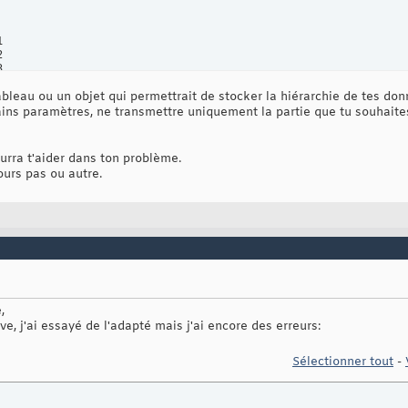
= children
[
child
]
;

odeType == 
1
)




if
(
e.children.
length
 > 
0
)


{
var
 nspaces = 
""
;

bleau ou un objet qui permettrait de stocker la hiérarchie de tes don
for
(
var
 i = 
0
; i < spaces; i++
)
ins paramètres, ne transmettre uniquement la partie que tu souhait
			        nspaces += 
"&nbsp;&nbsp;&nbsp;"
;

			    result += 
"<br/>"
 + nspaces + 
"- "
 + e.nodeName + 
": "
;
urra t'aider dans ton problème.
			    result = 
read
(
e, 
null
, spaces + 
1
, result
)
;

jours pas ou autre.
}
else
{
var
 nspaces = 
""
;

for
(
var
 i = 
0
; i < spaces; i++
)
			        nspaces += 
"&nbsp;&nbsp;&nbsp;&nbsp;"
;

			    result += 
"<br/>"
 + nspaces + e.nodeName + 
": "
 + e.fi
}
,
e, j'ai essayé de l'adapté mais j'ai encore des erreurs:
lt;

Sélectionner tout
-