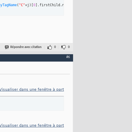
ByTagName
(
"C"
+j
)
[
0
]
.firstChild.nodeValue+
'">'
+MesChamps
[
0
]
.
getEl
Répondre avec citation
0
0
#6
Visualiser dans une fenêtre à part
Visualiser dans une fenêtre à part