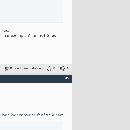
nées.
es, par exemple Champs4[0] ou


Répondre avec citation
0
0
#5
rstChild.nodeValue;

Visualiser dans une fenêtre à part