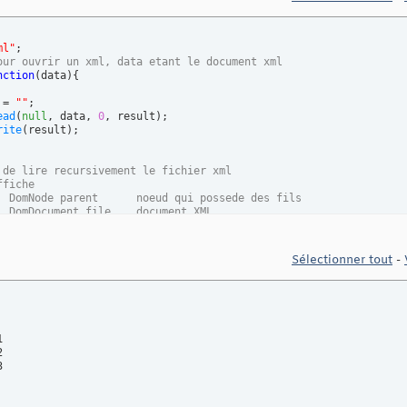
ml"
our ouvrir un xml, data etant le document xml
nction
(
data
)
{
 = 
""
;

ead
(
null
, data, 
0
, result
)
;

rite
(
result
)
;

t de lire recursivement le fichier xml
ffiche
	 *  @param  DomNode parent  	noeud qui possede des fils
m  DomDocument file    document XML
m  Int spaces          nombre d'espace indiquant le niveau
m  String result       Stocke les donnees a afficher
rn String              Retourne la chaine contenant les données
Sélectionner tout
-
ead
(
parent
, file, spaces, result
)
null
;

== 
null
)




parent
;



en = xml.childNodes;

in
 children
)