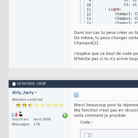
            C2: s1

9
{
29
            C3: s1

10
var
 e 
30
   - 
Ligne
:

11
if
(
e.n
31
        Champs1: V1
12
{
32
        Champs2: V2
13
33
        Champs3: V3
14
34
      - Champs4:

15
35
Dans ton cas tu peux créer un ta
            C1: s1

16
36
            C2: s1

17
De même, tu peux changer certa
37
            C3: s1
18
Champs4[1].
38
39
J'espère que ce bout de code po
40
N'hésite pas si tu n'y arrive tou
41
42
43
44
45
46
16/04/2010,
11h38
47
48
dirty_harry
49
Membre confirmé
}
50
Merci beaucoup pour ta réponse
}
51
52
Ma fonction n'est pas en récursiv
return
 resu
53
voila comment je procède:
}
54
Inscrit en
Avril 2009
Code :
}
)
;
55
Messages
176
1