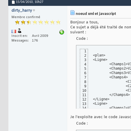
15/04/2010,
10h27
dirty_harry
noeud xml et javascript
Membre confirmé
Bonjour a tous,
Ce sujet a déjà été traité de n
suivant :
Inscrit en
Avril 2009
Code :
Messages
176
1
<plan>

2
<Ligne>

3
	<Champs1>V1</Champs1>

4
	<Champs2>V2</Champs2>

5
	<Champs3>V3</Champs3>

6
	<Champs4>

7
		<C1>s1</C1>

8
		<C2>s1</C2>

9
		<C3>s1</C3>

10
	</Champs4>	

11
</Ligne>

12
<Ligne>

13
	<Champs1>V1</Champs1>

14
	<Champs2>V2</Champs2>

15
Je l'exploite avec le code Javasc
	<Champs3>V3</Champs3>

16
	<Champs4>

17
Code :
		<C1>s1</C1>

18
		<C2>s1</C2>

19