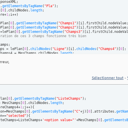
L.
getElementsByTagName
(
"Pla"
)
n
[
0
]
.childNodes.
length
bre+
1
;i++
)
ePlan
[
0
]
.
getElementsByTagName
(
"Champs1"
)
[
i
]
.firstChild.nodeValue;
ePlan
[
0
]
.
getElementsByTagName
(
"Champs2"
)
[
i
]
.firstChild.nodeValue;
s=lePlan
[
0
]
.
getElementsByTagName
(
"Champs3"
)
[
i
]
.firstChild.nodeVal
ération de ces 3 champs fonctionne très bien
amps;

mps = lePlan
[
0
]
.
childNodes
(
"Ligne"
)
[
i
]
.
childNodes
(
"Champs4"
)
[
0
]
;

Champs4 = MesChamps.childNodes.
length
;

=
1
;j<nombreChamps4 
+1
;j++
)
{
reur,
var
 selection=MesChamps
[
0
]
.
getElementsByTagName
(
"C"
+j
)
[
0
]
.
(
selection==
"selected"
)
{
			ListeChamps=ListeChamps+
'<option value="'
+MesChamps
[
0
]
.
get
Sélectionner tout
-
se
{
			ListeChamps=ListeChamps+
'<option value="'
+MesChamps
[
0
]
.
get
Plan
[
0
]
.
getElementsByTagName
(
"ListeChamps"
)
= MesChamps
[
0
]
.childNodes.
length
breChamps4+
1
;j++
)
{
ion=MesChamps
[
0
]
.
getElementsByTagName
(
"C"
+j
)
[
0
]
.attributes.
getNa
on==
"selected"
)
{
isteChamps=ListeChamps+
'<option value="'
+MesChamps
[
0
]
.
getElements