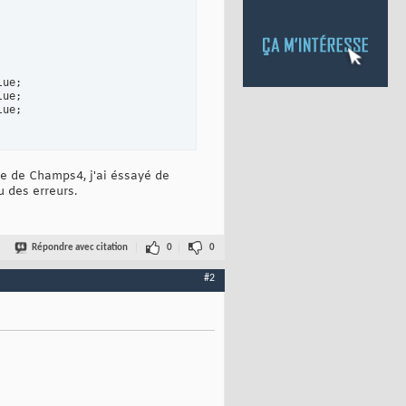
ue;

ue;

ue;

lle de Champs4, j'ai éssayé de
 des erreurs.
Répondre avec citation
0
0
#2