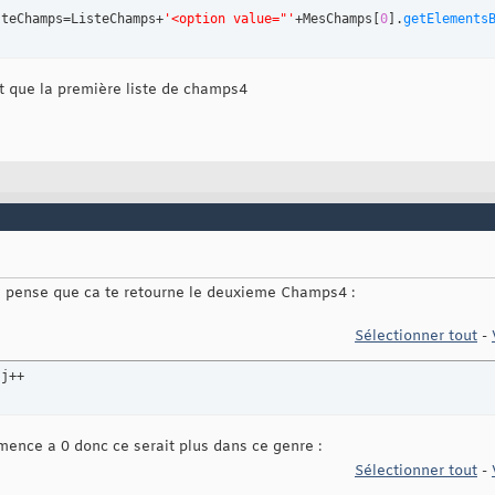
isteChamps=ListeChamps+
'<option value="'
+MesChamps
[
0
]
.
getElements
t que la première liste de champs4
e pense que ca te retourne le deuxieme Champs4 :
Sélectionner tout
-
;j++
ence a 0 donc ce serait plus dans ce genre :
Sélectionner tout
-