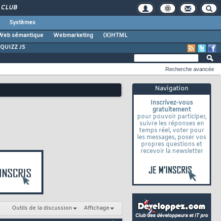
CLUB
Systèmes
Web sémantique
Webmarketing
(X)HTML
QUIZZ JS
Recherche avancée
Navigation
Inscrivez-vous
gratuitement
pour pouvoir participer,
suivre les réponses en
temps réel, voter pour
les messages, poser vos
propres questions et
recevoir la newsletter
Outils de la discussion
Affichage