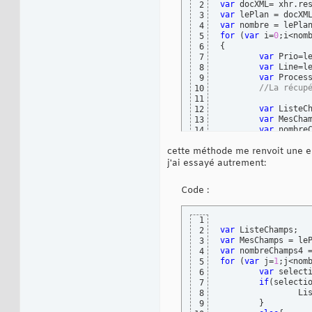
var
2
var
 lePlan = docXM
3
var
 nombre = lePla
4
for
(
var
 i=
0
;i<nom
5
{
6
var
 Prio=l
7
var
 Line=l
8
var
 Proces
9
//La récup
10
11
var
 ListeCh
12
var
 MesCha
13
var
 nombre
14
for
(
var
 j
15
cette méthode me renvoit une er
16
if
17
j'ai essayé autrement:
18
}
19
Code :
el
20
21
}
22
1
}
23
var
2
}
24
var
 MesChamps = le
3
var
 nombreChamps4 
4
for
(
var
 j=
1
;j<nom
5
var
 select
6
if
(
selecti
7
		L
8
}
9