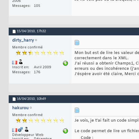
2006
Messages
105
15/04/2010,
17h32
dirty_harry
Membre confirmé
Mon but est de lire les valeur d
correctement dans le XML.
J'ai réussi a obtenir Champs1, 
Inscrit en
Avril 2009
erreurs ou des incohérence (j'ar
Messages
176
J'éspère avoir été claire, Merci 
16/04/2010,
10h49
hakurou
Membre confirmé
Je vois, je t'ai fait un code simp
Le code permet de lire un fichie
Développeur Web
Code :