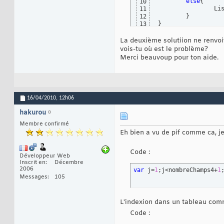
else
{
10
		L
11
}
12
}
13
La deuxième solutiion ne renvoi
vois-tu où est le problème?
Merci beauvoup pour ton aide.
16/04/2010,
12h06
hakurou
Membre confirmé
Eh bien a vu de pif comme ca, j
Code :
Développeur Web
Inscrit en
Décembre
2006
var
 j=
1
;j<nombreChamps4+
1
Messages
105
L'indexion dans un tableau comm
Code :