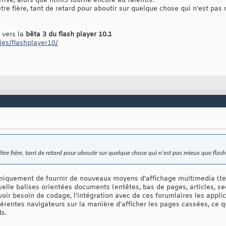
rive, alors que html5 tourne encore au ralentis.
tre fière, tant de retard pour aboutir sur quelque chose qui n'est pas 
u vers la
bêta 3 du flash player 10.1
ies/flashplayer10/
tre fière, tant de retard pour aboutir sur quelque chose qui n'est pas mieux que flash
iquement de fournir de nouveaux moyens d'affichage multimedia (te
velle balises orientées documents (entêtes, bas de pages, articles, s
oir besoin de codage, l'intégration avec de ces forumlaires les appl
férentes navigateurs sur la manière d'afficher les pages cassées, ce qu
ds.