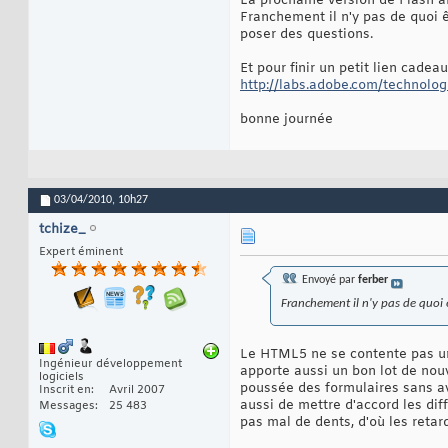
La prochaine version de Flash ar
Franchement il n'y pas de quoi ê
poser des questions.
Et pour finir un petit lien cadea
http://labs.adobe.com/technolog
bonne journée
03/04/2010,
10h27
tchize_
Expert éminent
Envoyé par
ferber
Franchement il n'y pas de quoi ê
Le HTML5 ne se contente pas un
Ingénieur développement
apporte aussi un bon lot de nou
logiciels
poussée des formulaires sans av
Inscrit en
Avril 2007
aussi de mettre d'accord les dif
Messages
25 483
pas mal de dents, d'où les retar