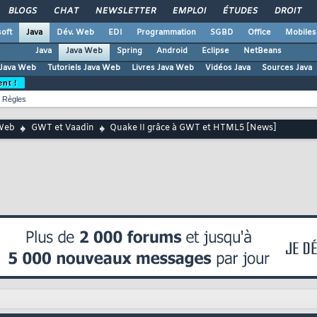
BLOGS
CHAT
NEWSLETTER
EMPLOI
ÉTUDES
DROIT
oft
Java
Dév. Web
EDI
Programmation
SGBD
Office
Mobiles
Java
Java Web
Spring
Android
Eclipse
NetBeans
Java Web
Tutoriels Java Web
Livres Java Web
Vidéos Java
Sources Java
ent !
Règles
Web
GWT et Vaadin
Quake II grâce à GWT et HTML5 [News]