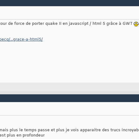
tour de force de porter quake II en javascript / html 5 grâce à GWT
becq/...grace-a-html5/
ais plus le temps passe et plus je vois apparaitre des trucs incroya
test plus en profondeur