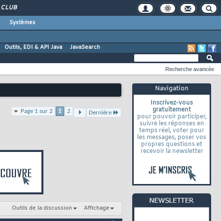
CLUB
Systèmes
Outils, EDI & API Java
JavaSearch
Recherche avancée
Navigation
Inscrivez-vous
gratuitement
Page 1 sur 2
1
2
Dernière
pour pouvoir participer,
suivre les réponses en
temps réel, voter pour
les messages, poser vos
propres questions et
recevoir la newsletter
Outils de la discussion
Affichage