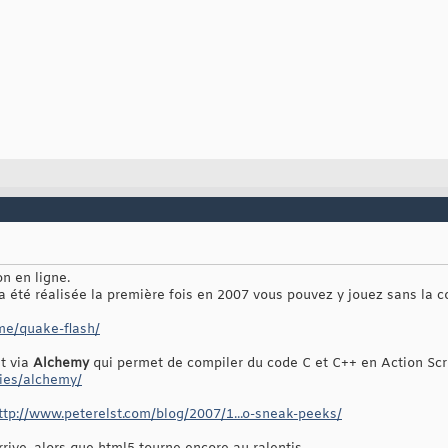
on en ligne.
a été réalisée la première fois en 2007 vous pouvez y jouez sans la c
me/quake-flash/
it via
Alchemy
qui permet de compiler du code C et C++ en Action Scri
gies/alchemy/
ttp://www.peterelst.com/blog/2007/1...o-sneak-peeks/