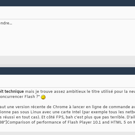
ndre...
oit technique
mais je trouve assez ambitieux le titre utilisé pour la n
concurrencer Flash ?"
Il faut une version récente de Chrome à lancer en ligne de commande 
ionne pas sous Linux avec une carte Intel (par exemple tous les netb
éussi en tout cas). Et côté FPS, bah c'est plus que pas terrible. D'ail
8"]Comparison of performance of Flash Player 10.1 and HTML 5 on 