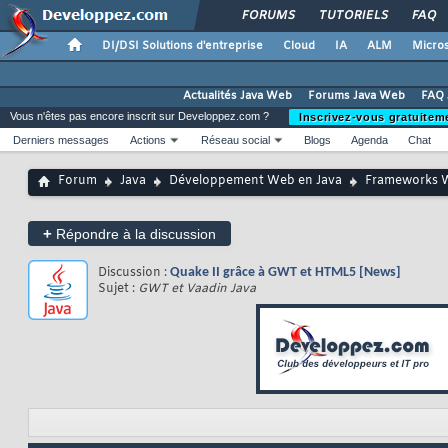
FORUMS
TUTORIELS
FAQ
DI/DSI Solutions d'entreprise
Cloud
IA
ALM
Micros
Actualités Java Web
Forums Java Web
FAQ 
Vous n'êtes pas encore inscrit sur Developpez.com ?
Inscrivez-vous gratuitem
Derniers messages
Actions
Réseau social
Blogs
Agenda
Chat
Forum
Java
Développement Web en Java
Frameworks 
+
Répondre à la discussion
Discussion :
Quake II grâce à GWT et HTML5 [News]
Sujet :
GWT et Vaadin Java