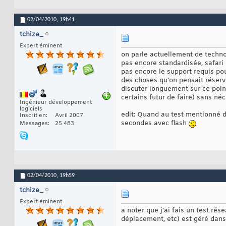
02/04/2010,
19h41
tchize_
Expert éminent
on parle actuellement de techn
pas encore standardisée, safari 
pas encore le support requis po
des choses qu'on pensait réserv
discuter longuement sur ce point
certains futur de faire) sans néc
Ingénieur développement
logiciels
edit: Quand au test mentionné d
Inscrit en
Avril 2007
secondes avec flash
Messages
25 483
02/04/2010,
19h59
tchize_
Expert éminent
a noter que j'ai fais un test rés
déplacement, etc) est géré dan