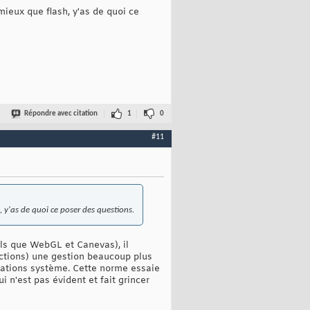
mieux que flash, y'as de quoi ce
Répondre avec citation
1
0
#11
, y'as de quoi ce poser des questions.
ls que WebGL et Canevas), il
ections) une gestion beaucoup plus
ications système. Cette norme essaie
i n'est pas évident et fait grincer