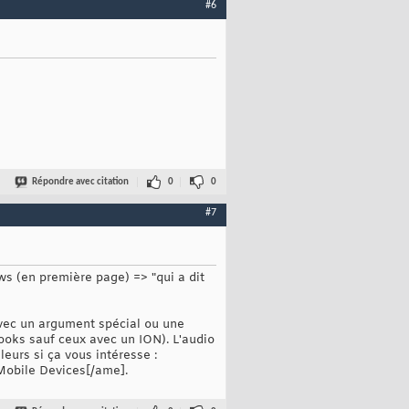
#6
Répondre avec citation
0
0
#7
ews (en première page) => "qui a dit
avec un argument spécial ou une
ooks sauf ceux avec un ION). L'audio
leurs si ça vous intéresse :
Mobile Devices[/ame].