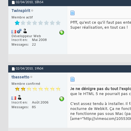
02/04/2010,
18h54
Twinspirit
Membre actif
Pfff, qu'est ce qu'il faut pas ente
Super réalisation, en tout cas !
Développeur Web
Inscrit en
Mai 2008
Messages
22
02/04/2010,
19h04
tbassetto
Membre confirmé
Je ne dénigre pas du tout l'expl
que le HTML 5 ne pourrait pas 
Inscrit en
Août 2006
C'est assez tendu à installer. 
Messages
85
nocturne de Webkit. Ça ne fonct
ne fonctionne pas sous Mac (pas r
[ame="http://vimeo.com/1055308