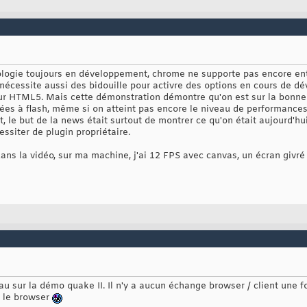
ologie toujours en développement, chrome ne supporte pas encore ent
nécessite aussi des bidouille pour activre des options en cours de dé
ur HTML5. Mais cette démonstration démontre qu'on est sur la bonne vo
ées à flash, même si on atteint pas encore le niveau de performances 
, le but de la news était surtout de montrer ce qu'on était aujourd'h
essiter de plugin propriétaire.
ans la vidéo, sur ma machine, j'ai 12 FPS avec canvas, un écran givr
eau sur la démo quake II. Il n'y a aucun échange browser / client une fo
s le browser