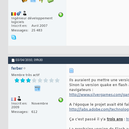
Ingénieur développement
logiciels
Inscrit en
Avril 2007
Messages
25 483
03/04/2010,
09h30
ferber
Membre très actif
Ils auraient pu mettre une versi
Sinon la version quake en flash 
navigateurs :
http://www.silvergames.com/ga
Inscrit en
Novembre
A l'époque le projet avait été fa
2009
http://labs.adobe.com/technolo
Messages
612
Ça c'est passé il y'a
trois ans
:
h