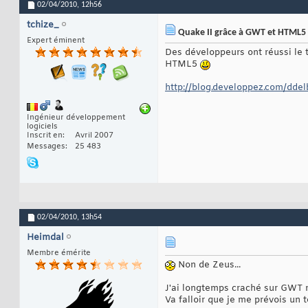
02/04/2010,
12h56
tchize_
Quake II grâce à GWT et HTML5
Expert éminent
Des développeurs ont réussi le 
HTML5
http://blog.developpez.com/ddel
Ingénieur développement
logiciels
Inscrit en
Avril 2007
Messages
25 483
02/04/2010,
13h54
Heimdal
Membre émérite
Non de Zeus...
J'ai longtemps craché sur GWT m
Va falloir que je me prévois un 