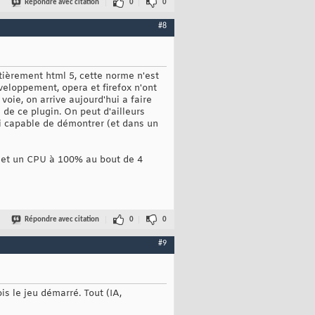
Répondre avec citation
0
0
#8
ièrement html 5, cette norme n'est
veloppement, opera et firefox n'ont
ie, on arrive aujourd'hui a faire
de ce plugin. On peut d'ailleurs
ui capable de démontrer (et dans un
é et un CPU à 100% au bout de 4
Répondre avec citation
0
0
#9
is le jeu démarré. Tout (IA,