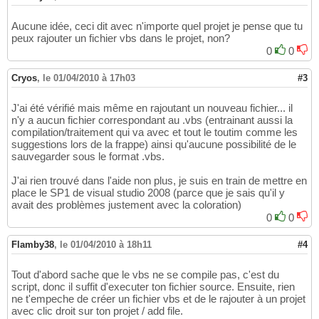
Aucune idée, ceci dit avec n'importe quel projet je pense que tu
peux rajouter un fichier vbs dans le projet, non?
0
0
Cryos
,
le 01/04/2010 à 17h03
#3
J'ai été vérifié mais même en rajoutant un nouveau fichier... il
n'y a aucun fichier correspondant au .vbs (entrainant aussi la
compilation/traitement qui va avec et tout le toutim comme les
suggestions lors de la frappe) ainsi qu'aucune possibilité de le
sauvegarder sous le format .vbs.
J'ai rien trouvé dans l'aide non plus, je suis en train de mettre en
place le SP1 de visual studio 2008 (parce que je sais qu'il y
avait des problèmes justement avec la coloration)
0
0
Flamby38
,
le 01/04/2010 à 18h11
#4
Tout d'abord sache que le vbs ne se compile pas, c'est du
script, donc il suffit d'executer ton fichier source. Ensuite, rien
ne t'empeche de créer un fichier vbs et de le rajouter à un projet
avec clic droit sur ton projet / add file.