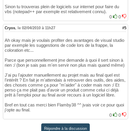
Sinon tu trouveras plein de logiciels sur internet pour faire du
vbs (notepad++ par exemple est relativement connu).
0
0
Cryos
,
le 02/04/2010 à 11h27
#5
Ah okay mais je voulais profiter des avantages de visual studio
par exemple les suggestions de code lors de la frappe, la
coloration etc...
Parce que personnellement jme demande à quoi il sert sinon à
rien :/ (bon je sais pas m'en servir non plus mais quand même)
J'ai pu l'ajouter manuellement au projet mais au final quel est
l'intérêt ? En fait je m'attendais à retrouver des outils, des aides,
des choses comme ça pour "m'aider" à coder mais non :/ Et
perso ça me plait pas d'avoir un produit comme celui ci déjà
prêt à l'emploi pour au final avoir recours à un logiciel libre.
Bref en tout cas merci bien Flamby38 ^^ jvais voir ce pour quoi
j'opte au final.
0
0
Répondre à la discussion