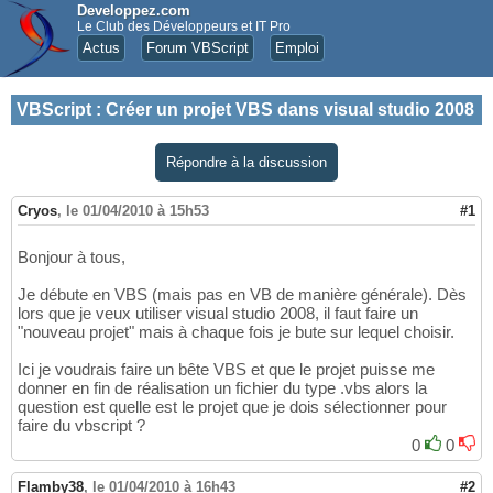
Developpez.com
Le Club des Développeurs et IT Pro
Actus
Forum VBScript
Emploi
VBScript
:
Créer un projet VBS dans visual studio 2008
Répondre à la discussion
Cryos
,
le 01/04/2010 à 15h53
#1
Bonjour à tous,
Je débute en VBS (mais pas en VB de manière générale). Dès
lors que je veux utiliser visual studio 2008, il faut faire un
"nouveau projet" mais à chaque fois je bute sur lequel choisir.
Ici je voudrais faire un bête VBS et que le projet puisse me
donner en fin de réalisation un fichier du type .vbs alors la
question est quelle est le projet que je dois sélectionner pour
faire du vbscript ?
0
0
Flamby38
,
le 01/04/2010 à 16h43
#2