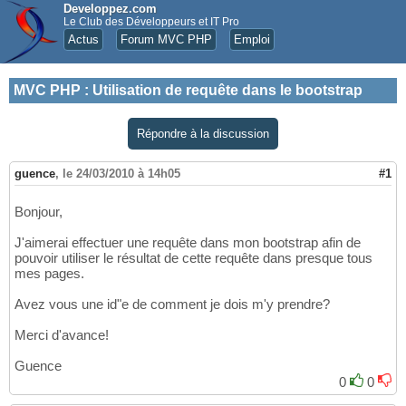
Developpez.com
Le Club des Développeurs et IT Pro
Actus
Forum MVC PHP
Emploi
MVC PHP
:
Utilisation de requête dans le bootstrap
Répondre à la discussion
guence
,
le 24/03/2010 à 14h05
#1
Bonjour,
J'aimerai effectuer une requête dans mon bootstrap afin de
pouvoir utiliser le résultat de cette requête dans presque tous
mes pages.
Avez vous une id"e de comment je dois m'y prendre?
Merci d'avance!
Guence
0
0