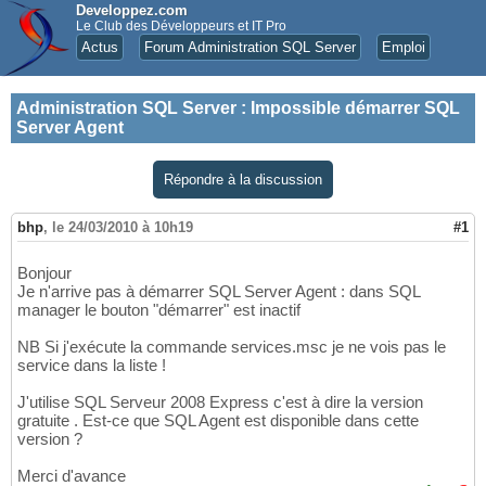
Developpez.com
Le Club des Développeurs et IT Pro
Actus
Forum Administration SQL Server
Emploi
Administration SQL Server
:
Impossible démarrer SQL
Server Agent
Répondre à la discussion
bhp
,
le 24/03/2010 à 10h19
#1
Bonjour
Je n'arrive pas à démarrer SQL Server Agent : dans SQL
manager le bouton "démarrer" est inactif
NB Si j'exécute la commande services.msc je ne vois pas le
service dans la liste !
J'utilise SQL Serveur 2008 Express c'est à dire la version
gratuite . Est-ce que SQL Agent est disponible dans cette
version ?
Merci d'avance