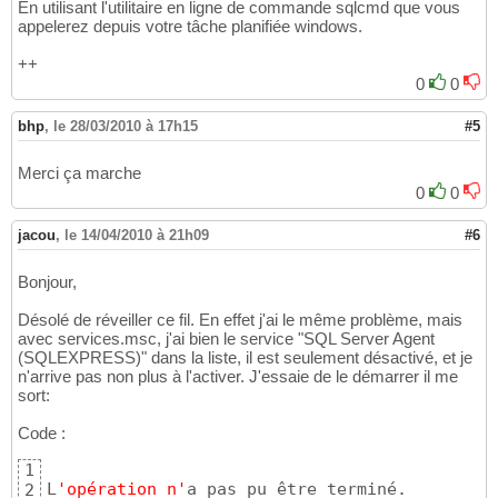
En utilisant l'utilitaire en ligne de commande sqlcmd que vous
appelerez depuis votre tâche planifiée windows.
++
0
0
bhp
,
le 28/03/2010 à 17h15
#5
Merci ça marche
0
0
jacou
,
le 14/04/2010 à 21h09
#6
Bonjour,
Désolé de réveiller ce fil. En effet j'ai le même problème, mais
avec services.msc, j'ai bien le service "SQL Server Agent
(SQLEXPRESS)" dans la liste, il est seulement désactivé, et je
n'arrive pas non plus à l'activer. J'essaie de le démarrer il me
sort:
Code :
1
L
'opération n'
a pas pu être terminé.

2