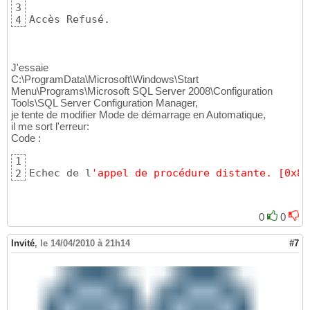
3
Accès Refusé.
4
J'essaie
C:\ProgramData\Microsoft\Windows\Start
Menu\Programs\Microsoft SQL Server 2008\Configuration
Tools\SQL Server Configuration Manager,
je tente de modifier Mode de démarrage en Automatique,
il me sort l'erreur:
Code :
1
Echec de l
'appel de procédure distante. [0x80
2
0
0
Invité
,
le 14/04/2010 à 21h14
#7