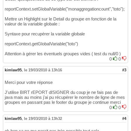
reportContext.setGlobalVariable("monaggregationcount","toto");
Mettre un Highlight sur le Detail du groupe en fonction de la
valeur de la variable globale :
Syntaxe pour recupérer la variable globale
reportContext.getGlobalVariable("toto")
Attention à gérer les éventuels groupes vides ( test du null/0 )
0
0
kimlaw95
,
le 19/03/2010 à 13h16
#3
Merci pour votre réponse
J'utilise BIRT rEPORT dISIGNER du coup je ne fais pas de
java mais au moins j'ai pu récupérer le nombre de ligne de mes
groupes en passant pas le footer du groupe je continue merci
0
0
kimlaw95
,
le 19/03/2010 à 13h32
#4
ok bon ca ne me parait pas très possible tout cela