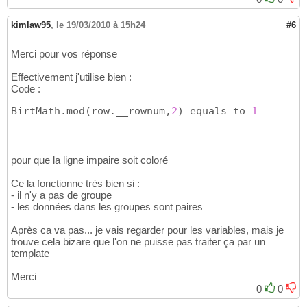
kimlaw95
,
le 19/03/2010 à 15h24
#6
Merci pour vos réponse
Effectivement j'utilise bien :
Code :
BirtMath.mod
(
row.__rownum,
2
)
 equals to 
1
pour que la ligne impaire soit coloré
Ce la fonctionne très bien si :
- il n'y a pas de groupe
- les données dans les groupes sont paires
Après ca va pas... je vais regarder pour les variables, mais je
trouve cela bizare que l'on ne puisse pas traiter ça par un
template
Merci
0
0