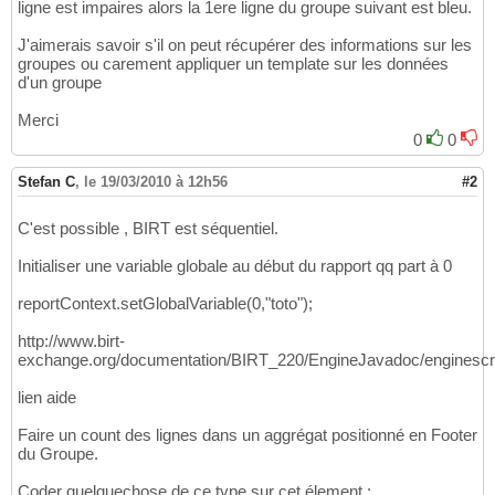
ligne est impaires alors la 1ere ligne du groupe suivant est bleu.
J'aimerais savoir s'il on peut récupérer des informations sur les
groupes ou carement appliquer un template sur les données
d'un groupe
Merci
0
0
Stefan C
,
le 19/03/2010 à 12h56
#2
C'est possible , BIRT est séquentiel.
Initialiser une variable globale au début du rapport qq part à 0
reportContext.setGlobalVariable(0,"toto");
http://www.birt-
exchange.org/documentation/BIRT_220/EngineJavadoc/enginescript/a
lien aide
Faire un count des lignes dans un aggrégat positionné en Footer
du Groupe.
Coder quelquechose de ce type sur cet élement :