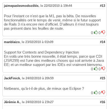
jaimepaslesmodozélés
,
le 22/02/2010 à 19h44
#13
Pour l'instant ce n'est que la M1, pas la bêta. De nouvelles
fonctionnalités ont le temps de venir, même si le futur support
de Rails 3 n'a encore rien d'officiel. D'ailleurs il n'est toujours
pas présent dans les feuilles de route.
0
0
manblaizo
,
le 23/02/2010 à 01h09
#14
Support for Contexts and Dependency Injection
En voilà une très bonne nouvelle, il était temps, parce que CDI
(JSR299) est l'une des meilleurs choses qui soit arrivée à Java
EE; et un meilleur support par les IDEs est vraiment bienvenu.
0
0
JackFinick
,
le 24/02/2010 à 20h59
#15
Netbeans, qu'à-t-il de plus, de mieux que Eclipse ?
0
0
Jérémie A.
,
le 24/02/2010 à 23h27
#16