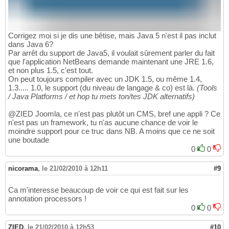
Corrigez moi si je dis une bêtise, mais Java 5 n'est il pas inclut
dans Java 6?
Par arrêt du support de Java5, il voulait sûrement parler du fait
que l'application NetBeans demande maintenant une JRE 1.6,
et non plus 1.5, c'est tout.
On peut toujours compiler avec un JDK 1.5, ou même 1.4,
1.3..... 1.0, le support (du niveau de langage & co) est là.
(Tools
/ Java Platforms / et hop tu mets ton/tes JDK alternatifs)
@ZIED Joomla, ce n'est pas plutôt un CMS, bref une appli ? Ce
n'est pas un framework, tu n'as aucune chance de voir le
moindre support pour ce truc dans NB. A moins que ce ne soit
une boutade
0
0
nicorama
,
le 21/02/2010 à 12h11
#9
Ca m'interesse beaucoup de voir ce qui est fait sur les
annotation processors !
0
0
ZIED
,
le 21/02/2010 à 12h53
#10