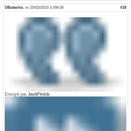
OButterlin
,
le 25/02/2010 à 09h38
#18
Envoyé par
JackFinick