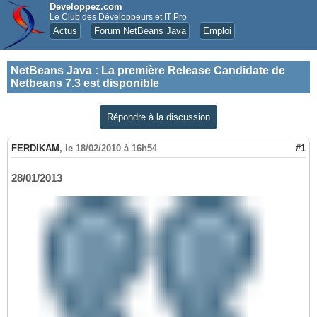
Developpez.com
Le Club des Développeurs et IT Pro
Actus
Forum NetBeans Java
Emploi
NetBeans Java
:
La première Release Candidate de
Netbeans 7.3 est disponible
Répondre à la discussion
FERDIKAM
,
le 18/02/2010 à 16h54
#1
28/01/2013