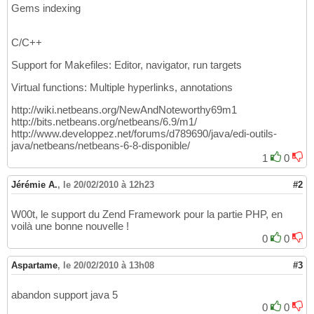
Gems indexing
C/C++
Support for Makefiles: Editor, navigator, run targets
Virtual functions: Multiple hyperlinks, annotations
http://wiki.netbeans.org/NewAndNoteworthy69m1
http://bits.netbeans.org/netbeans/6.9/m1/
http://www.developpez.net/forums/d789690/java/edi-outils-
java/netbeans/netbeans-6-8-disponible/
1
0
Jérémie A.
,
le 20/02/2010 à 12h23
#2
W00t, le support du Zend Framework pour la partie PHP, en
voilà une bonne nouvelle !
0
0
Aspartame
,
le 20/02/2010 à 13h08
#3
abandon support java 5
0
0