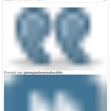
Envoyé par
jaimepaslesmodozélés