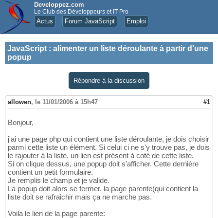
Developpez.com
Le Club des Développeurs et IT Pro
Actus
Forum JavaScript
Emploi
JavaScript
:
alimenter un liste déroulante à partir d'une
popup
Répondre à la discussion
allowen
,
le 11/01/2006 à 15h47
#1
Bonjour,
j'ai une page php qui contient une liste déroulante, je dois choisir
parmi cette liste un élément. Si celui ci ne s'y trouve pas, je dois
le rajouter à la liste. un lien est présent à coté de cette liste.
Si on clique dessus, une popup doit s'afficher. Cette dernière
contient un petit formulaire.
Je remplis le champ et je valide.
La popup doit alors se fermer, la page parente(qui contient la
liste doit se rafraichir mais ça ne marche pas.
Voila le lien de la page parente: