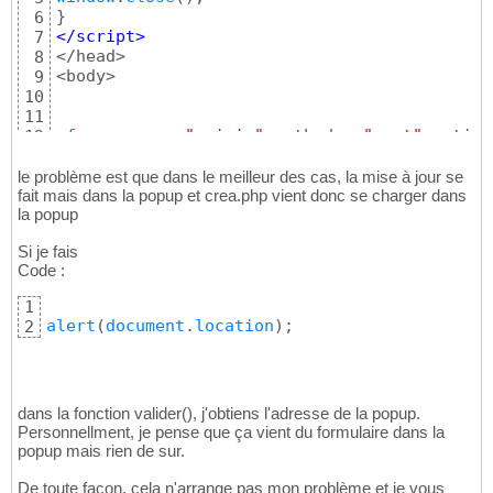
}
6
</script>
7
</head> 

8
<body> 

9
10
11
<
form
name
 = 
"saisie"
 method = 
"post"
 action
12
<input type = 
"text"
 size = 
"20"
name
 = 
"new
13
<input type = 
"submit"
 onSubmit = 
"valider()
14
le problème est que dans le meilleur des cas, la mise à jour se
</form>
fait mais dans la popup et crea.php vient donc se charger dans
15
la popup
Si je fais
Code :
1
alert
(
document
.
location
)
;
2
dans la fonction valider(), j'obtiens l'adresse de la popup.
Personnellment, je pense que ça vient du formulaire dans la
popup mais rien de sur.
De toute façon, cela n'arrange pas mon problème et je vous