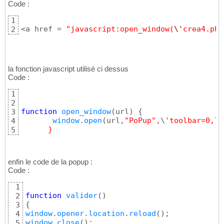
Code :
1
<a href = 
"javascript:open_window(
\'
crea4.php
2
la fonction javascript utilisé ci dessus
Code :
1
2
function
open_window
(
url
)
{
3
window
.
open
(
url,
"PoPup"
,\
'toolbar=0,lo
4
      }
5
enfin le code de la popup :
Code :
1
function
valider
(
)
2
{
3
window
.
opener
.
location
.
reload
(
)
4
window
.
close
(
)
5