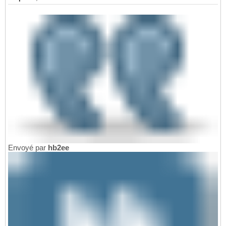
Envoyé par
hb2ee