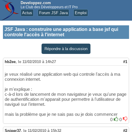
Developpez.com
Le Club des Développeurs et IT Pro
Actus
Forum JSF Java
Emploi
JSF Java
:
construire une application a base jsf qui
controle l'accès à l'internet
Répondre à la discussion
hb2ee
,
le 11/02/2010 à 14h27
#1
je veux réalisé une application web qui controle l'accès à ma
connexion internet.
je m'explique :
c-à-d lors de lancement de mon navigateur je veux qu'une page
de authentification m'apparait pour permettre à l'utilisateur de
navigué sur l'internet.
mais la problème que je ne sais pas ou je dois commencer
0
0
Sniper37
,
le 11/02/2010 à 15h32
#2