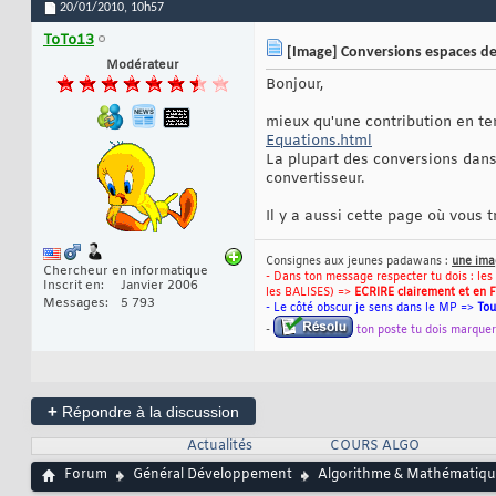
20/01/2010,
10h57
ToTo13
[Image] Conversions espaces de 
Modérateur
Bonjour,
mieux qu'une contribution en ter
Equations.html
La plupart des conversions dans
convertisseur.
Il y a aussi cette page où vous 
Consignes aux jeunes padawans :
une ima
Chercheur en informatique
- Dans ton message respecter tu dois : les
Inscrit en
Janvier 2006
les BALISES) =>
ECRIRE clairement et en F
Messages
5 793
- Le côté obscur je sens dans le MP =>
Tou
-
ton poste tu dois marque
+
Répondre à la discussion
Actualités
COURS ALGO
Forum
Général Développement
Algorithme & Mathématiqu