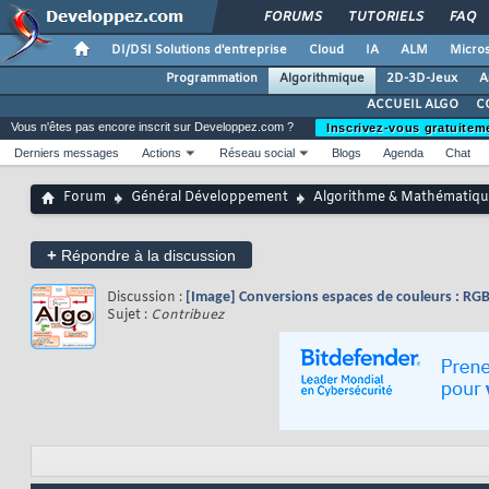
FORUMS
TUTORIELS
FAQ
DI/DSI Solutions d'entreprise
Cloud
IA
ALM
Micros
Programmation
Algorithmique
2D-3D-Jeux
A
ACCUEIL ALGO
C
Vous n'êtes pas encore inscrit sur Developpez.com ?
Inscrivez-vous gratuitem
Derniers messages
Actions
Réseau social
Blogs
Agenda
Chat
Forum
Général Développement
Algorithme & Mathématiqu
+
Répondre à la discussion
Discussion :
[Image] Conversions espaces de couleurs : RGB,
Sujet :
Contribuez