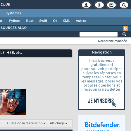
CLUB
Systèmes
rl
Python
Rust
Swift
Qt
XML
Autres
SOURCES ALGO
Recherche avancée
Navigation
LS, HSB, etc.
Inscrivez-vous
gratuitement
pour pouvoir participer,
suivre les réponses en
temps réel, voter pour
les messages, poser vos
propres questions et
recevoir la newsletter
Outils de la discussion
Affichage