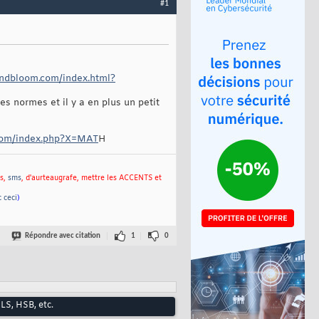
#1
indbloom.com/index.html?
s normes et il y a en plus un petit
.com/index.php?X=MAT
H
es,
sms
, d'aurteaugrafe, mettre les ACCENTS et
c ceci
)
Répondre avec citation
1
0
LS, HSB, etc.