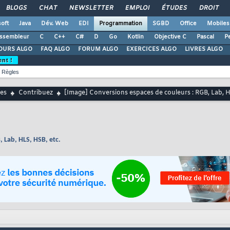
BLOGS
CHAT
NEWSLETTER
EMPLOI
ÉTUDES
DROIT
oft
Java
Dév. Web
EDI
Programmation
SGBD
Office
Mobiles
ssembleur
C
C++
C#
D
Go
Kotlin
Objective C
Pascal
Pe
OURS ALGO
FAQ ALGO
FORUM ALGO
EXERCICES ALGO
LIVRES ALGO
ent !
Règles
es
Contribuez
[Image] Conversions espaces de couleurs : RGB, Lab, H
 Lab, HLS, HSB, etc.