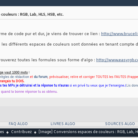
couleurs : RGB, Lab, HLS, HSB, etc.
me de code pur et dur, je viens de trouver ce lien :
http://www.brucel
 les différents espaces de couleurs sont données en tenant compte de
trouverez toutes les formules sous forme d'algo :
http://www.easyrgb
ge vaut 1000 mots
!
règles de rédaction
et
du forum
, prévisualiser, relire et corriger TOUTES les FAUTES (frapp
rançais tu DOIS.
s tes MPs je détruirai et la réponse tu n'auras
si en privé tu veux que je t'enseigne.(
Lis don
r quand la bonne réponse tu as obtenu.
FAQ ALGO
LIVRES ALGO
SOURCES ALGO
es
Contribuez
[Image] Conversions espaces de couleurs : RGB, Lab, H