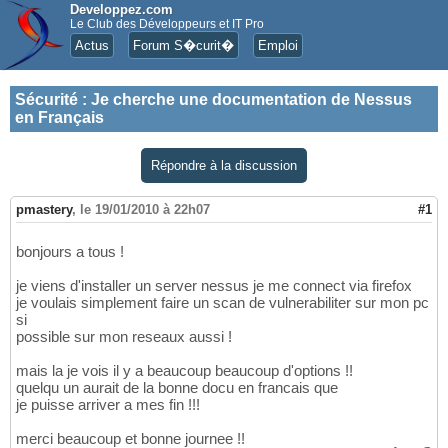
Developpez.com
Le Club des Développeurs et IT Pro
Actus
Forum S�curit�
Emploi
Sécurité
:
Je cherche une documentation de Nessus
en Français
Répondre à la discussion
pmastery
,
le 19/01/2010 à 22h07
#1
bonjours a tous !
je viens d'installer un server nessus je me connect via firefox
je voulais simplement faire un scan de vulnerabiliter sur mon pc
si
possible sur mon reseaux aussi !
mais la je vois il y a beaucoup beaucoup d'options !!
quelqu un aurait de la bonne docu en francais que
je puisse arriver a mes fin !!!
merci beaucoup et bonne journee !!