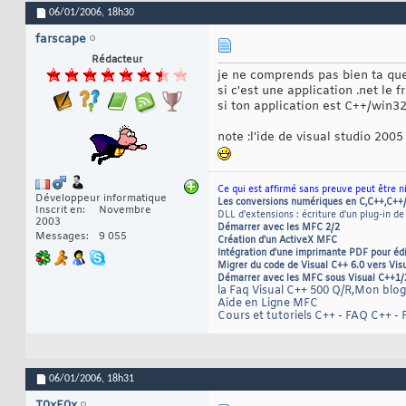
06/01/2006,
18h30
farscape
Rédacteur
je ne comprends pas bien ta que
si c'est une application .net le 
si ton application est C++/win
note :l'ide de visual studio 2005
Ce qui est affirmé sans preuve peut être n
Développeur informatique
Les conversions numériques en C,C++,C++
Inscrit en
Novembre
DLL d'extensions : écriture d'un plug-in de
2003
Démarrer avec les MFC 2/2
Messages
9 055
Création d'un ActiveX MFC
Intégration d'une imprimante PDF pour éd
Migrer du code de Visual C++ 6.0 vers Vis
Démarrer avec les MFC sous Visual C++1/
la Faq Visual C++ 500 Q/R
,
Mon blog
Aide en Ligne MFC
Cours et tutoriels C++
-
FAQ C++
-
06/01/2006,
18h31
T0xF0x