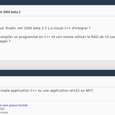
et 2005 beta 2
ual Studio .net 2005 beta 2 il y a visual C++ d'integrer ?
 compiler un programme en C++ et voir meme utiliser le RAD de VS san
appli ?
 simple application C++ ou une application win32 ou MFC
ié sans preuve Euclide.
/CLI
 classe