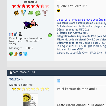
Rédacteur
qu'elle est l'erreur ?
Ce qui est affirmé sans preuve peut être n
Les conversions numériques en C,C++,C++
DLL d'extensions : écriture d'un plug-in de
Démarrer avec les MFC 2/2
Création d'un ActiveX MFC
Intégration d'une imprimante PDF pour éd
Développeur informatique
Migrer du code de Visual C++ 6.0 vers Vis
Inscrit en
Novembre
Démarrer avec les MFC sous Visual C++1/
2003
la Faq Visual C++ 500 Q/R
,
Mon blog
Messages
9 055
Aide en Ligne MFC
Cours et tutoriels C++
-
FAQ C++
-
06/01/2006,
21h57
T0xF0x
Membre confirmé
Voici l'erreur de mon ami :
Cette erreur quand je lui donne q