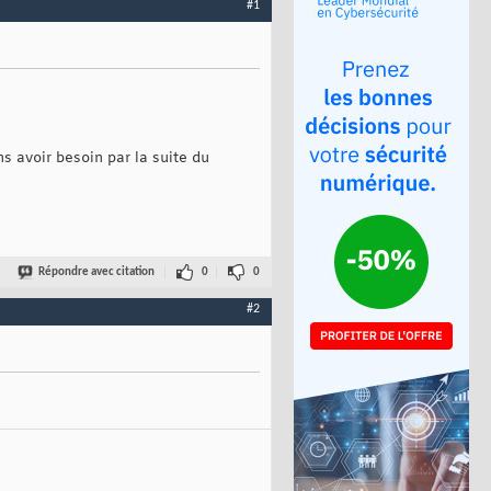
#1
s avoir besoin par la suite du
Répondre avec citation
0
0
#2