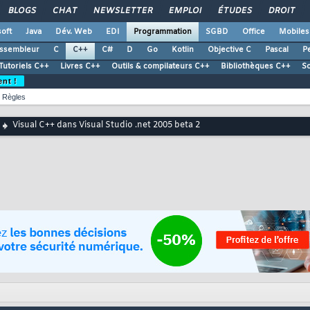
BLOGS
CHAT
NEWSLETTER
EMPLOI
ÉTUDES
DROIT
oft
Java
Dév. Web
EDI
Programmation
SGBD
Office
Mobiles
ssembleur
C
C++
C#
D
Go
Kotlin
Objective C
Pascal
Pe
Tutoriels C++
Livres C++
Outils & compilateurs C++
Bibliothèques C++
S
ent !
Règles
Visual C++ dans Visual Studio .net 2005 beta 2