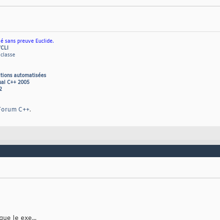
ié sans preuve Euclide.
/CLI
 classe
itions automatisées
ual C++ 2005
2
Forum C++
.
ue le exe...