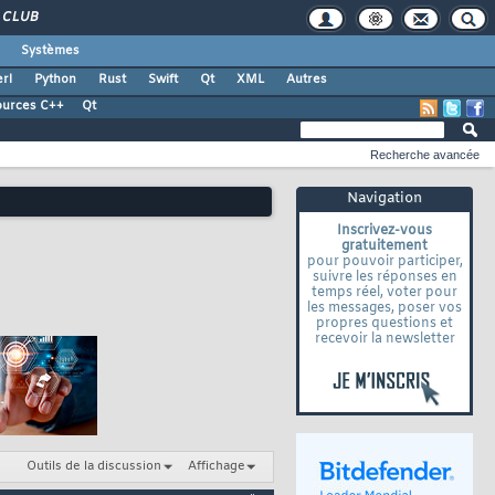
CLUB
Systèmes
rl
Python
Rust
Swift
Qt
XML
Autres
ources C++
Qt
Recherche avancée
Navigation
Inscrivez-vous
gratuitement
pour pouvoir participer,
suivre les réponses en
temps réel, voter pour
les messages, poser vos
propres questions et
recevoir la newsletter
Outils de la discussion
Affichage