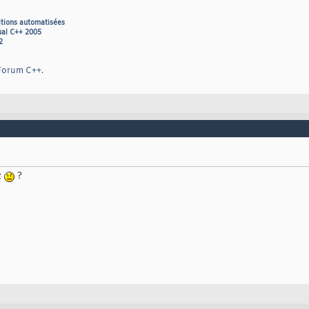
itions automatisées
ual C++ 2005
2
Forum C++
.
2
?