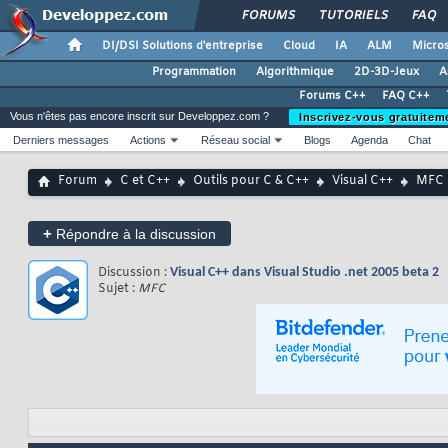
FORUMS
TUTORIELS
FAQ
DI/DSI Solutions d'entreprise
Cloud
IA
ALM
Micros
Programmation
Algorithmique
2D-3D-Jeux
A
Forums C++
FAQ C++
Vous n'êtes pas encore inscrit sur Developpez.com ?
Inscrivez-vous gratuitem
Derniers messages
Actions
Réseau social
Blogs
Agenda
Chat
Forum
C et C++
Outils pour C & C++
Visual C++
MFC
+
Répondre à la discussion
Discussion :
Visual C++ dans Visual Studio .net 2005 beta 2
Sujet :
MFC