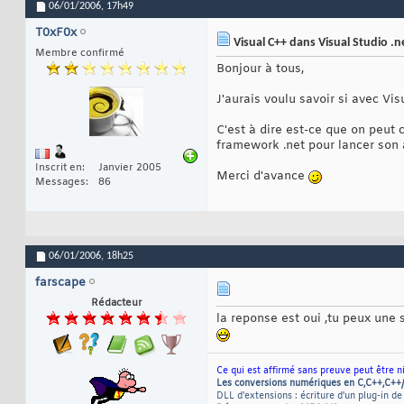
06/01/2006,
17h49
T0xF0x
Visual C++ dans Visual Studio .n
Membre confirmé
Bonjour à tous,
J'aurais voulu savoir si avec Vis
C'est à dire est-ce que on peut
framework .net pour lancer son 
Inscrit en
Janvier 2005
Merci d'avance
Messages
86
06/01/2006,
18h25
farscape
Rédacteur
la reponse est oui ,tu peux une
Ce qui est affirmé sans preuve peut être n
Les conversions numériques en C,C++,C++
DLL d'extensions : écriture d'un plug-in de