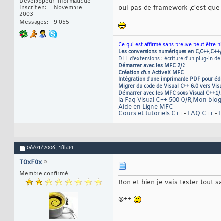
Développeur informatique
oui pas de framework ,c'est que j
Inscrit en
Novembre
2003
Messages
9 055
Ce qui est affirmé sans preuve peut être n
Les conversions numériques en C,C++,C++
DLL d'extensions : écriture d'un plug-in de
Démarrer avec les MFC 2/2
Création d'un ActiveX MFC
Intégration d'une imprimante PDF pour éd
Migrer du code de Visual C++ 6.0 vers Vis
Démarrer avec les MFC sous Visual C++1/
la Faq Visual C++ 500 Q/R
,
Mon blog
Aide en Ligne MFC
Cours et tutoriels C++
-
FAQ C++
-
06/01/2006,
18h34
T0xF0x
Membre confirmé
Bon et bien je vais tester tout s
@++