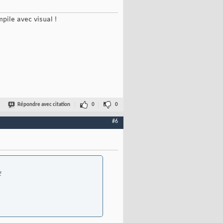
mpile avec visual !
Répondre avec citation
0
0
#6
!