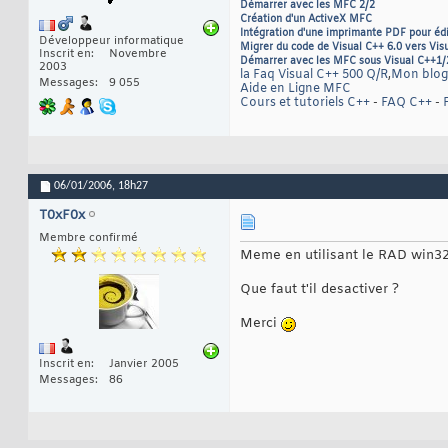
Démarrer avec les MFC 2/2
Création d'un ActiveX MFC
Intégration d'une imprimante PDF pour éd
Développeur informatique
Migrer du code de Visual C++ 6.0 vers Vis
Inscrit en
Novembre
Démarrer avec les MFC sous Visual C++1/
2003
la Faq Visual C++ 500 Q/R
,
Mon blog
Messages
9 055
Aide en Ligne MFC
Cours et tutoriels C++
-
FAQ C++
-
06/01/2006,
18h27
T0xF0x
Membre confirmé
Meme en utilisant le RAD win3
Que faut t'il desactiver ?
Merci
Inscrit en
Janvier 2005
Messages
86