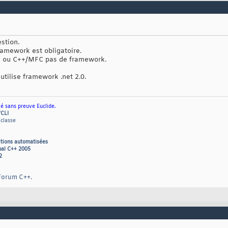
stion.
framework est obligatoire.
32 ou C++/MFC pas de framework.
 utilise framework .net 2.0.
ié sans preuve Euclide.
/CLI
 classe
itions automatisées
ual C++ 2005
2
Forum C++
.