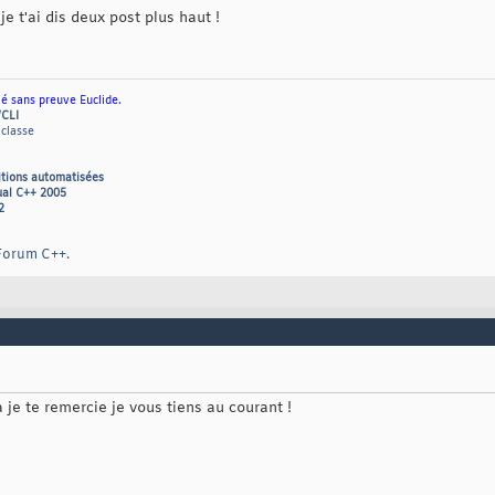
e t'ai dis deux post plus haut !
ié sans preuve Euclide.
/CLI
 classe
itions automatisées
ual C++ 2005
2
Forum C++
.
a je te remercie je vous tiens au courant !