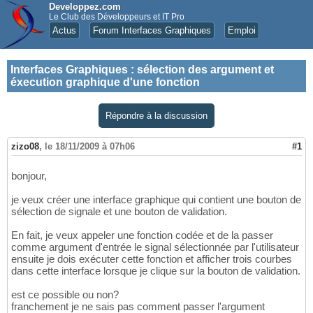
Developpez.com
Le Club des Développeurs et IT Pro
Actus
Forum Interfaces Graphiques
Emploi
Interfaces Graphiques
:
sélection des argument et
éxecution graphique d'une fonction
Répondre à la discussion
zizo08
,
le 18/11/2009 à 07h06
#1
bonjour,
je veux créer une interface graphique qui contient une bouton de
sélection de signale et une bouton de validation.
En fait, je veux appeler une fonction codée et de la passer
comme argument d'entrée le signal sélectionnée par l'utilisateur
ensuite je dois exécuter cette fonction et afficher trois courbes
dans cette interface lorsque je clique sur la bouton de validation.
est ce possible ou non?
franchement je ne sais pas comment passer l'argument