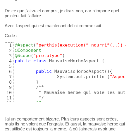
// On sait que l'objet desti
34
		IPlante plante = 
(
IPlante
)
 j
35
De ce que j'ai vu et compris, je dirais non, car n'importe quel
36
pointcut fait l'affaire.
// On sait que le JoinPoint 
37
		Method method = 
(
(
MethodSign
38
Avec l'aspect qui est maintenant défini comme suit :
				.getMethod
(
)
39
Code :
40
		System.out.println
(
"    * ma
41
@Aspect
(
"perthis(execution(* nourri*(..)) &&
1
				+ method.ge
42
@Component
2
43
@Scope
(
"prototype"
)
3
// Ce qu'allais recevoir la 
44
public
class
 MauvaiseHerbeAspect 
{
4
		method.invoke
(
mauvaiseHerbe,
45
5
}
46
public
 MauvaiseHerbeAspect
(
)
{
6
}
47
		System.out.println 
(
"Aspect 
7
}
8
/**
9
         * Mauvaise herbe qui vole les nutri
10
         */
11
@Resource
12
	IPlante mauvaiseHerbe;

13
14
@Pointcut
(
"execution(* nourri*(..))"
j'ai un comportement bizarre. Plusieurs aspects sont crées,
15
mais ils ne volent que l'engrais. Et aussi, la mauvaise herbe qui
public
void
 nourriPlante
(
)
{
}
16
est utilisée est toujours la meme, là où j'aimerais avoir une
17