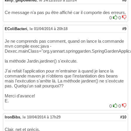
kenji_getpowered
,
le 14/11/2010 à 22h14
#8
    - arrose la plante PatateMalade avec 91m
22
43
     --> PatateMalade a maintenant 91ml d'
ea
23
		System.out.println
(
"    * ma
44
    - arrose la plante Choux avec 91ml d
'eau
Ce message n'a pas pu être affiché car il comporte des erreurs.
24
				+ method.ge
45
     --> Choux a maintenant 91ml d'
eau

25
0
0
46
    - arrose la plante Tomate avec 91ml d
'ea
26
// Ce qu'allais recevoir la 
47
     --> Tomate a maintenant 91ml d'
eau

27
EColiBacteri
,
le 01/04/2014 à 20h18
#9
		method.invoke
(
mauvaiseHerbe,
48
    - arrose la plante Choux avec 91ml d
'eau
28
}
49
     --> Choux a maintenant 91ml d'
eau

29
}
Je ne comprends pas comment, quand on lance la commande
50
Verger:

30
mvn compile exec:java -
    - arrose la plante Poire avec 91ml d
'eau
31
Dexec.mainClass="org.yannart.springgarden.SpringGardenApplica
     --> Poire a maintenant 91ml d'
eau

32
    - arrose la plante Pomme avec 91ml d
'eau
33
la méthode Jardin.jardiner() s'exécute.
     --> Pomme a maintenant 91ml d'
eau

34
Aspect created - 
19509473
35
J'ai refait l'application pour m'entrainer à quand je lance la
    - arrose la plante PoireMalade avec 91ml
36
commande maven je n'obtiens que l'instantiation des beans
     --> PoireMalade a maintenant 91ml d'
eau

mais l'exécution s'arrête là. La méthode jardiner() ne s'exécute
37
pas. Quelqu'un sait pourquoi??
38
ON MET DE L
'ENGRAIS DANS LE JARDIN
39
Merci d'avance!
Monsieur Dupond met de l'
engrais

40
E.
Potager:

41
0
0
    - met 28g d
'engrais a la plante Patate
42
     --> Patate a maintenant 28g d'
engrais

43
IronBibs
    * mauvaise herbe 
,
le 10/04/2014 à 17h29
(
25252664
 from aspect 
#10
1
44
    ** La mauvaise herbe vole l
'engrais !! *
45
    - met 28g d'
engrais a la plante Mauvaise
46
Clair, net et précis.