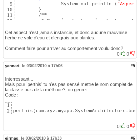
		System.out.println 
(
"Aspect 
9
}
10
/**
11
         * Mauvaise herbe qui vole les nutri
12
         */
13
@Resource
14
Cet aspect n'est jamais instancie, et donc aucune mauvaise
	IPlante mauvaiseHerbe;

herbe ne vole d'eau et d'engrais aux plantes.
15
16
Comment faire pour arriver au comportement voulu donc?
@Pointcut
(
"execution(* nourri*(..)) 
17
0
0
public
void
 nourriPlanteMalade
(
)
{
}
18
19
20
yannart
,
le 03/02/2010 à 17h06
#5
/**
21
         * Advice associÃ© Ã* l'Ã©xÃ©cution 
22
Interressant...
         * bean avec le suffixe "Malade".
23
Mais pour 'perthis' tu n'es pas sensé mettre le nom complet de
         * 
24
la classe puis de la méthode?, du genre:
         * 
@param
 joinPoint
25
Code :
         *            rÃ©fÃ©rence au point d
26
         * 
@throws
 IllegalAccessException
27
1
perthis
         * 
(
com.xyz.myapp.SystemArchitecture.busi
@throws
 InvocationTargetException
28
2
         */
29
@Around
(
"nourriPlanteMalade()"
)
30
0
0
public
void
 mauvaiseHerbeAdvice
(
fina
31
throws
 IllegalAccess
32
eirmag
,
le 03/02/2010 à 17h33
#6
33