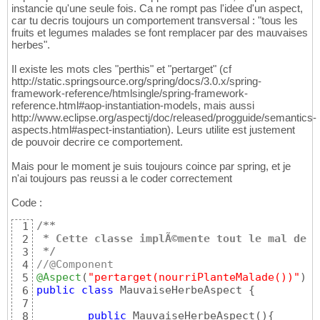
instancie qu'une seule fois. Ca ne rompt pas l'idee d'un aspect,
car tu decris toujours un comportement transversal : "tous les
fruits et legumes malades se font remplacer par des mauvaises
herbes".
Il existe les mots cles "perthis" et "pertarget" (cf
http://static.springsource.org/spring/docs/3.0.x/spring-
framework-reference/htmlsingle/spring-framework-
reference.html#aop-instantiation-models, mais aussi
http://www.eclipse.org/aspectj/doc/released/progguide/semantics-
aspects.html#aspect-instantiation). Leurs utilite est justement
de pouvoir decrire ce comportement.
Mais pour le moment je suis toujours coince par spring, et je
n'ai toujours pas reussi a le coder correctement
Code :
/**
1
 * Cette classe implÃ©mente tout le mal de l
2
 */
3
//@Component
4
@Aspect
(
"pertarget(nourriPlanteMalade())"
)
5
public
class
 MauvaiseHerbeAspect 
{
6
7
public
 MauvaiseHerbeAspect
(
)
{
8