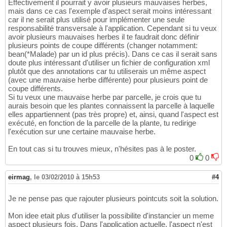
Effectivement il pourrait y avoir plusieurs mauvaises herbes,
mais dans ce cas l'exemple d'aspect serait moins intéressant
car il ne serait plus utilisé pour implémenter une seule
responsabilité transversale à l'application. Cependant si tu veux
avoir plusieurs mauvaises herbes il te faudrait donc définir
plusieurs points de coupe différents (changer notamment:
bean(*Malade) par un id plus précis). Dans ce cas il serait sans
doute plus intéressant d'utiliser un fichier de configuration xml
plutôt que des annotations car tu utiliserais un même aspect
(avec une mauvaise herbe différente) pour plusieurs point de
coupe différents.
Si tu veux une mauvaise herbe par parcelle, je crois que tu
aurais besoin que les plantes connaissent la parcelle à laquelle
elles appartiennent (pas très propre) et, ainsi, quand l'aspect est
exécuté, en fonction de la parcelle de la plante, tu redirige
l'exécution sur une certaine mauvaise herbe.
En tout cas si tu trouves mieux, n'hésites pas à le poster.
0
0
eirmag
,
le 03/02/2010 à 15h53
#4
Je ne pense pas que rajouter plusieurs pointcuts soit la solution.
Mon idee etait plus d'utiliser la possibilite d'instancier un meme
aspect plusieurs fois. Dans l'application actuelle, l'aspect n'est