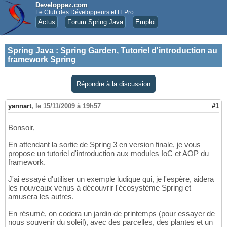
Developpez.com
Le Club des Développeurs et IT Pro
Actus
Forum Spring Java
Emploi
Spring Java
:
Spring Garden, Tutoriel d'introduction au
framework Spring
Répondre à la discussion
yannart
,
le 15/11/2009 à 19h57
#1
Bonsoir,
En attendant la sortie de Spring 3 en version finale, je vous
propose un tutoriel d'introduction aux modules IoC et AOP du
framework.
J'ai essayé d'utiliser un exemple ludique qui, je l'espère, aidera
les nouveaux venus à découvrir l'écosystème Spring et
amusera les autres.
En résumé, on codera un jardin de printemps (pour essayer de
nous souvenir du soleil), avec des parcelles, des plantes et un