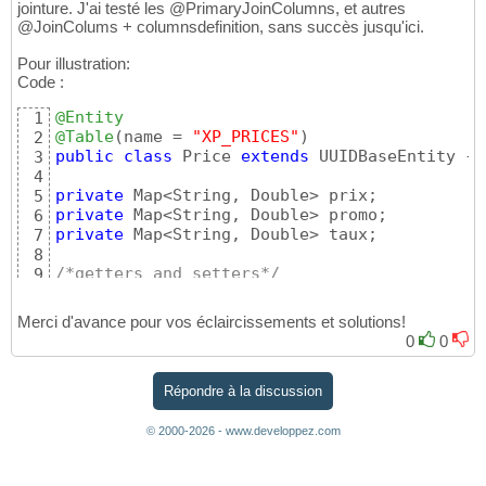
jointure. J'ai testé les @PrimaryJoinColumns, et autres
@JoinColums + columnsdefinition, sans succès jusqu'ici.
Pour illustration:
Code :
@Entity
1
@Table
(
name = 
"XP_PRICES"
)
2
public
class
 Price 
extends
 UUIDBaseEntity 
{
3
4
private
5
private
6
private
 Map<String, Double> taux;

7
8
/*getters and setters*/
9
}
10
Merci d'avance pour vos éclaircissements et solutions!
0
0
Répondre à la discussion
© 2000-2026 - www.developpez.com