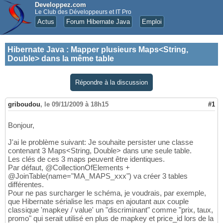
Developpez.com
Le Club des Développeurs et IT Pro
Actus
Forum Hibernate Java
Emploi
Hibernate Java
:
Mapper plusieurs Maps<String,
Double> dans la même table
Répondre à la discussion
griboudou
,
le 09/11/2009 à 18h15
#1
Bonjour,
J'ai le problème suivant: Je souhaite persister une classe
contenant 3 Maps<String, Double> dans une seule table.
Les clés de ces 3 maps peuvent être identiques.
Par défaut, @CollectionOfElements +
@JoinTable(name="MA_MAPS_xxx") va créer 3 tables
différentes.
Pour ne pas surcharger le schéma, je voudrais, par exemple,
que Hibernate sérialise les maps en ajoutant aux couple
classique 'mapkey / value' un "discriminant" comme "prix, taux,
promo" qui serait utilisé en plus de mapkey et price_id lors de la