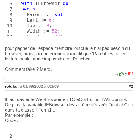
with
 IEBrowser 
do
6
begin
7
    Parent := 
self
;

8
    Left := 
0
;

9
    Top := 
0
;

10
    Width := 
52
;

11
    Height := 
391
;

12
    Align := alLeft;

13
end
14
pour gagner de l'espace mémoire lorsque je n'ai pas besoin du
end
;
browser, mais j'ai une erreur qui me dit que 'Parent' est ici en
15
lecture seule, donc impossible de l'afficher.
Comment faire ? Merci.
0
0
rotule
,
le 01/09/2002 à 02h09
#2
Il faut caster le WebBrowser en TOleControl ou TWinControl.
De plus, ta variable IEBrowser devrait être déclarée "globale" ou
dans ta classe TForm1...
Par exemple :
Code :
1
2