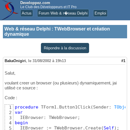
Developpez.com
Le Club des Développeurs et IT Pro
Actus
Forum Web & r�seau Delphi
Emploi
Web & réseau Delphi
:
TWebBrowser et création
dynamique
Répondre à la discussion
BakaOnigiri
,
le 31/08/2002 à 19h13
#1
Salut,
voulant creer un browser (ou plusieurs) dynamiquement, jai
utilisé ce source :
Code :
procedure
 TForm1.Button1Click
(
Sender: 
TObjec
1
var
2
3
begin
4
  IEBrowser := TWebBrowser.Create
(
Self
)
;

5