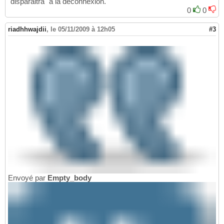
"disparaitra" à la déconnexion.
0
0
riadhhwajdii
,
le 05/11/2009 à 12h05
#3
Envoyé par
Empty_body