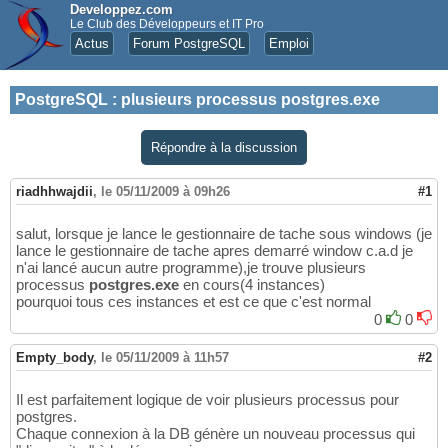
Developpez.com
Le Club des Développeurs et IT Pro
Actus
Forum PostgreSQL
Emploi
PostgreSQL
:
plusieurs processus postgres.exe
Répondre à la discussion
riadhhwajdii
,
le 05/11/2009 à 09h26
#1
salut, lorsque je lance le gestionnaire de tache sous windows (je
lance le gestionnaire de tache apres demarré window c.a.d je
n'ai lancé aucun autre programme),je trouve plusieurs
processus
postgres.exe
en cours(4 instances)
pourquoi tous ces instances et est ce que c'est normal
0
0
Empty_body
,
le 05/11/2009 à 11h57
#2
Il est parfaitement logique de voir plusieurs processus pour
postgres.
Chaque connexion à la DB génère un nouveau processus qui