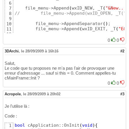
6
    file_menu->Append
(
wxID_NEW, _T
(
"&New...
\
7
//        file_menu->Append(wxID_OPEN, _T("&
8
9
        file_menu->AppendSeparator
(
)
;

10
        file_menu->Append
(
wxID_EXIT, _T
(
"E&x
11
12
        menu_bar->Append
(
file_menu, _T
(
"&Fil
13
0
0
// A nice touch: a history of files 
14
//        m_docManager->FileHistoryUseMenu(f
15
3DArchi
,
le 28/09/2009 à 16h16
#2
/*
16
17
Salut,
18
Le code que tu proposes ne m'a pas l'air de provoquer une
    wxMenu *edit_menu = (wxMenu *) NULL;
19
erreur d'adressage ... sauf si this = 0. Comment appelles-tu
        if (edit_menu)
20
cMainFrame::Init ?
            menu_bar->Append(edit_menu, _T("
21
0
0
22
    wxMenu *help_menu = new wxMenu();
23
Acropole
,
le 28/09/2009 à 20h02
#3
        help_menu->Append(wxID_ABOUT, _T("&A
24
        menu_bar->Append(help_menu, _T("&Hel
25
Je l'utilise là :
26
#ifdef __WXMAC__
27
Code :
  wxMenuBar::MacSetCommonMenuBar(menu_bar);
28
#endif //def __WXMAC__
29
bool
 cApplication::OnInit
(
void
)
{
1
  //// Associate the menu bar with the frame
30