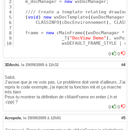
    m_docManager = 
new
 wxDocManager;

2
*/
31
3
    SetMenuBar
(
menu_bar
)
32
//// Create a template relating drawing 
4
}
33
(
void
)
new
 wxDocTemplate
(
(
wxDocManager *
5
        CLASSINFO
(
cDocEnvironnement
)
, CLASSI
6
7
    frame = 
new
 cMainFrame
(
(
wxDocManager *
)
 
8
                  _T
(
"DocView Demo"
)
, wxPoin
9
                  wxDEFAULT_FRAME_STYLE | wx
10
11
    frame->Init
(
)
;
12
0
0
3DArchi
,
le 29/09/2009 à 11h32
#4
Salut,
J'avoue que je ne vois pas. Le problème doit venir d'ailleurs. J'ai
repris le code exemple, j'ai injecté ta fonction init et ça marche
très bien
Peux-tu montrer ta définition de cMainFrame en entier (.h et
.cpp) ?
0
0
Acropole
,
le 29/09/2009 à 12h01
#5