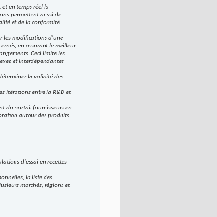
 et en temps réel la
tions permettent aussi de
lité et de la conformité
r les modifications d'une
ernés, en assurant le meilleur
angements. Ceci limite les
plexes et interdépendantes
déterminer la validité des
s itérations entre la R&D et
nt du portail fournisseurs en
boration autour des produits
lations d'essai en recettes
nnelles, la liste des
lusieurs marchés, régions et