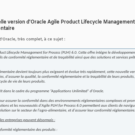
le version d'Oracle Agile Product Lifecycle Management 
entaire
Oracle, très complet, à ce sujet :
duct Lifecycle Management for Process (PLM) 6.0. Cette offre intègre le développement
ls de conformité réglementaire et de traçabilité ainsi que des solutions et services prêt
limentaire devient toujours plus exigeant et évolue très rapidement, cette nouvelle ve
s, d'assurer la qualité, la conformité réglementaire et la traçabilité de leurs produits,
ycle de vie de leurs produits.
crit dans le cadre du programme “Applications Unlimited” d'Oracle.
pour assurer la conformité dans des environnements réglementaires complexes et prom
lutions et les nouveautés d'Agile PLM for Process 6.0 permettent aux clients de navig
ution sur le secteur de l'agro-alimentaire, et d'assurer leur conformité réglementaire
 les entreprises peuvent désormais :
onformité réglementaire des produits :