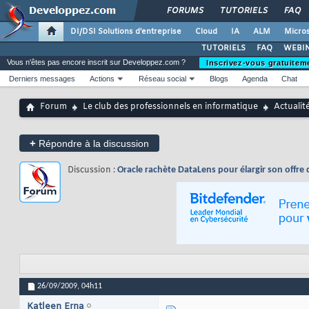
FORUMS
TUTORIELS
FAQ
DI/DSI Solutions d'entreprise
Cloud
IA
ALM
Micros
TUTORIELS
FAQ
WEBIN
Vous n'êtes pas encore inscrit sur Developpez.com ?
Inscrivez-vous gratuitem
Derniers messages
Actions
Réseau social
Blogs
Agenda
Chat
Forum
Le club des professionnels en informatique
Actualit
+
Répondre à la discussion
Discussion :
Oracle rachète DataLens pour élargir son offre
26/09/2009,
04h11
Katleen Erna