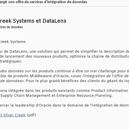
rgir son offre de services d'intégration de données
Creek Systems et DataLens
ration de données
 Creek Systems.
eur de DataLens, une solution qui permet de simplifier la description
de lancement des nouveaux produits, optimise la chaine de distributio
stratégiques.
es données sur les produits continue à être un vrai challenge pour 
able de produits Middleware d'Oracle, «
avec l'intégration de l'offre de
 de données
». Pour le plus grand bénéfices des clients du géant du log
s sera intégrée dans les produits existants comme Product Informati
 Supply Chain Management et Enterprise Resource Planning.
orcer le leadership d'Oracle dans le domaine de l'intégration de donn
 Silver Creek
(pdf)