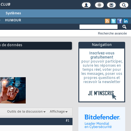
CLUB
Systèmes
O
HUMOUR
Recherche avancée
Navigation
on de données
Inscrivez-vous
gratuitement
pour pouvoir participer,
suivre les réponses en
temps réel, voter pour
les messages, poser vos
propres questions et
recevoir la newsletter
Outils de la discussion
Affichage
#1