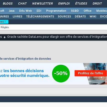
BLOGS
CHAT
NEWSLETTER
EMPLOI
ÉTUDES
DROIT
oft
Java
Dév. Web
EDI
Programmation
SGBD
Office
Mobiles
AIRES
LIVRES
TÉLÉCHARGEMENTS
SOURCES
DÉBATS
WIKI
DIC
ent !
Règles
és
Oracle rachète DataLens pour élargir son offre de services d'intégrati
 de services d'intégration de données