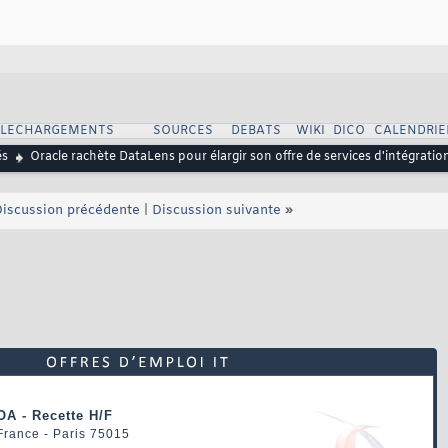
ELECHARGEMENTS
SOURCES
DEBATS
WIKI
DICO
CALENDRIE
és
Oracle rachète DataLens pour élargir son offre de services d'intégrati
iscussion précédente
|
Discussion suivante
»
OA - Recette H/F
 France - Paris 75015