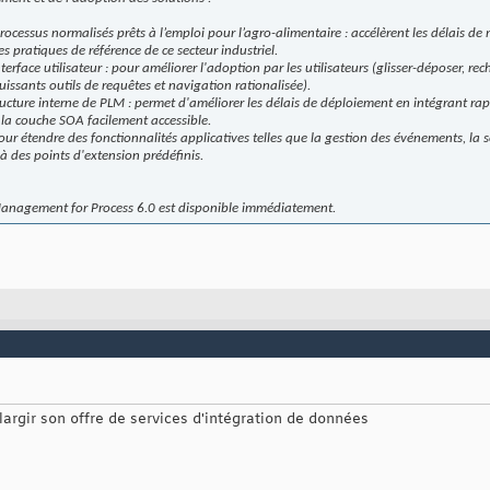
cessus normalisés prêts à l’emploi pour l’agro-alimentaire : accélèrent les délais de
res pratiques de référence de ce secteur industriel.
erface utilisateur : pour améliorer l'adoption par les utilisateurs (glisser-déposer, re
uissants outils de requêtes et navigation rationalisée).
structure interne de PLM : permet d'améliorer les délais de déploiement en intégrant ra
a la couche SOA facilement accessible.
pour étendre des fonctionnalités applicatives telles que la gestion des événements, la sé
 à des points d'extension prédéfinis.
 Management for Process 6.0 est disponible immédiatement.
argir son offre de services d'intégration de données