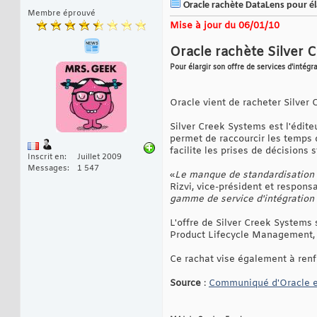
Oracle rachète DataLens pour éla
Membre éprouvé
Mise à jour du 06/01/10
Oracle rachète Silver 
Pour élargir son offre de services d'intég
Oracle vient de racheter Silver
Silver Creek Systems est l'édit
permet de raccourcir les temps 
facilite les prises de décisions 
Inscrit en
Juillet 2009
Messages
1 547
«
Le manque de standardisation d
Rizvi, vice-président et respons
gamme de service d'intégration
L'offre de Silver Creek System
Product Lifecycle Management,
Ce rachat vise également à renf
Source
:
Communiqué d'Oracle et