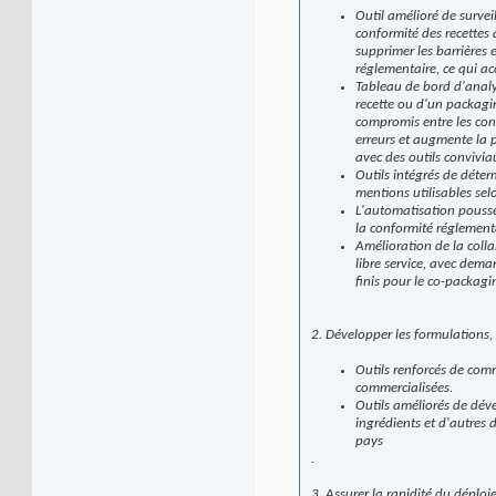
Outil amélioré de survei
conformité des recettes 
supprimer les barrières 
réglementaire, ce qui ac
Tableau de bord d'analys
recette ou d'un packagi
compromis entre les cont
erreurs et augmente la p
avec des outils convivia
Outils intégrés de déter
mentions utilisables sel
L'automatisation poussée
la conformité réglementa
Amélioration de la colla
libre service, avec dema
finis pour le co-packagi
2. Développer les formulations, l
Outils renforcés de comm
commercialisées.
Outils améliorés de dév
ingrédients et d'autres 
pays
.
3. Assurer la rapidité du déploi