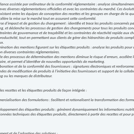
llance assistée par ordinateur de la conformité réglementaire : analyse simultanément
avec diverses réglementations officielles et avec les contraintes du marché. Ces évolu
existant entre les équipes de conception des recettes et les groupes en charge de la qua
célère la mise sur le marché tout en assurant cette conformité.
e d'impact et de gestion du changement : identifie et trace les produits concernés pa
ng, et déclenche les processus de gestion des changements pour tous les produits conc
raintes de gouvernance et de traçabilité et les contraintes de réactivité rapide aux ch
roductivité, tout en permettant aux clients de gérer des hiérarchies de produits com
ux.
mination des mentions figurant sur les étiquettes produits : analyse les produits pour 
on diverses contraintes réglementaires.
 des processus de détermination des mentions diminue le risque d'erreurs, accélère le
ire, et permet d'identifier de nouvelles opportunités de marketing.
boration et de la conformité des fournisseurs : signatures électroniques et renforceme
ndes de modification de produits à l'initiative des fournisseurs et support de la colla
ng ou les marques de distributeur.
es recettes et les étiquettes produits de façon intégrée :
ercialisation des formulations : facilitent et rationalisent la transformation des formu
eloppement des étiquettes produits : génèrent dynamiquement les informations nutritio
données techniques des étiquettes produits, directement à partir des recettes et pour p
ement et de l'adoption des solutions :