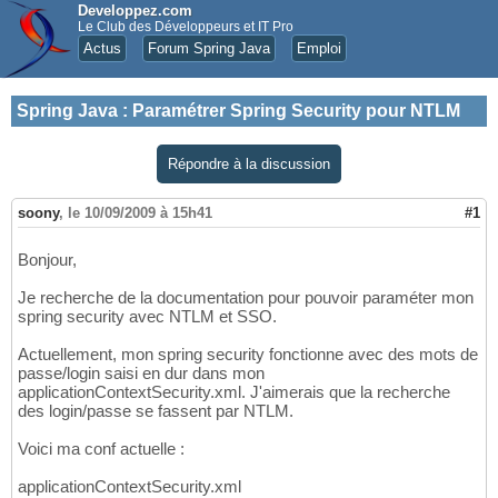
Developpez.com
Le Club des Développeurs et IT Pro
Actus
Forum Spring Java
Emploi
Spring Java
:
Paramétrer Spring Security pour NTLM
Répondre à la discussion
soony
,
le 10/09/2009 à 15h41
#1
Bonjour,
Je recherche de la documentation pour pouvoir paraméter mon
spring security avec NTLM et SSO.
Actuellement, mon spring security fonctionne avec des mots de
passe/login saisi en dur dans mon
applicationContextSecurity.xml. J'aimerais que la recherche
des login/passe se fassent par NTLM.
Voici ma conf actuelle :
applicationContextSecurity.xml