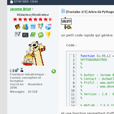
07/09/2009,
11h34
Jerome Briot
[Fractales 3/5] Arbre de Pythago
Rédacteur/Modérateur
un petit code rapide qui génère
Code :
function
[
v,th,L
]
 
1
%PYTHAGORASTREE
2
%
3
%
4
5
Freelance mécatronique -
% Author : Jerome 
6
Conseil, conception et
% Contact : dutmat
7
formation
% Profil : www.mat
8
Inscrit en
Novembre
%        : www.dev
9
2006
%
10
Messages
20 318
% Version : 1.0 - 
11
%
12
13
% MATLAB : 7.6.0.3
14
% System : Linux 2
15
et une fonction permettant d'aff
%
16