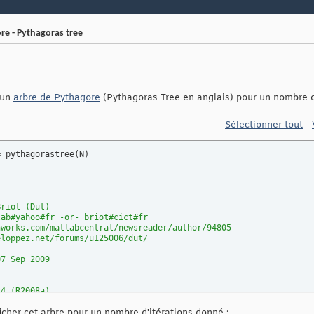
re - Pythagoras tree
 un
arbre de Pythagore
(Pythagoras Tree en anglais) pour un nombre d'
Sélectionner tout
-
= pythagorastree
(
N
)
Briot (Dut)
lab#yahoo#fr -or- briot#cict#fr
hworks.com/matlabcentral/newsreader/author/94805
eloppez.net/forums/u125006/dut/
07 Sep 2009
24 (R2008a)
.6.24-24-generic
icher cet arbre pour un nombre d'itérations donné :