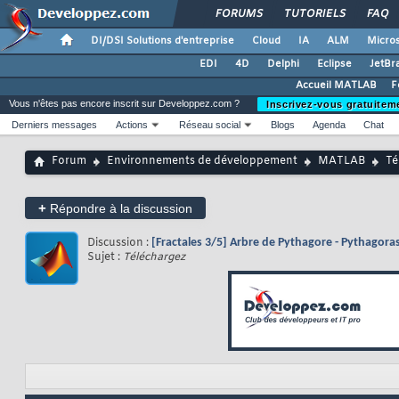
FORUMS
TUTORIELS
FAQ
DI/DSI Solutions d'entreprise
Cloud
IA
ALM
Micros
EDI
4D
Delphi
Eclipse
JetBr
Accueil MATLAB
F
Vous n'êtes pas encore inscrit sur Developpez.com ?
Inscrivez-vous gratuitem
Derniers messages
Actions
Réseau social
Blogs
Agenda
Chat
Forum
Environnements de développement
MATLAB
Té
+
Répondre à la discussion
Discussion :
[Fractales 3/5] Arbre de Pythagore - Pythagoras
Sujet :
Téléchargez