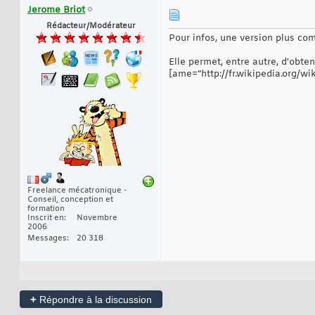
Jerome Briot
Rédacteur/Modérateur
Pour infos, une version plus com
Elle permet, entre autre, d'obte
[ame="http://fr.wikipedia.org/w
Freelance mécatronique -
Conseil, conception et
formation
Inscrit en
Novembre
2006
Messages
20 318
+
Répondre à la discussion