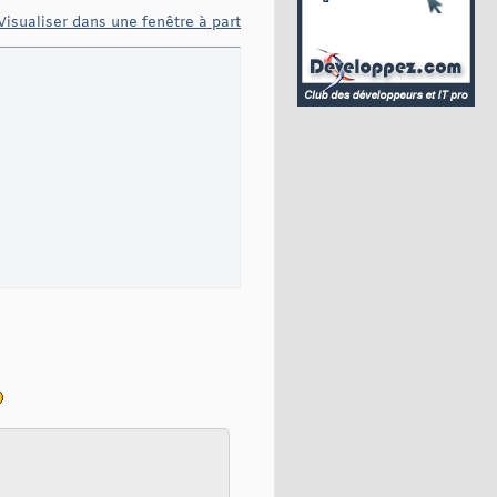
Visualiser dans une fenêtre à part
n
}
(
q
)
)
 cos
(
th
{
n
}
(
q
)
)
 0 ; v
{
n
}
(
q,:
)
 1
]
;
