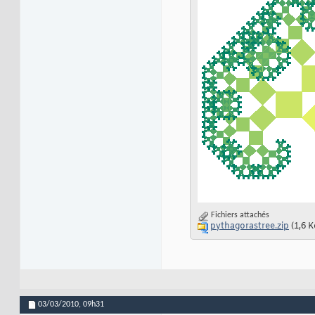
col = flipud
(
summe
27
28
figure
(
'color'
,
'w'
29
30
vertices = 
[
-.5 .5
31
patch
(
'vertices'
,v
32
33
hold
 on
34
35
for
 n = 1:N

36
37
    xy = xy*L
(
n+1
)
;
38
39
for
 q = 1:size
40
41
        temp = 
[
xy
42
        patch
(
'ver
43
44
    end
45
46
end
47
Fichiers attachés
48
pythagorastree.zip
(1,6 K
str = sprintf
(
'Pyt
49
title
(
str
)
50
51
axis
 equal off
52
03/03/2010,
09h31