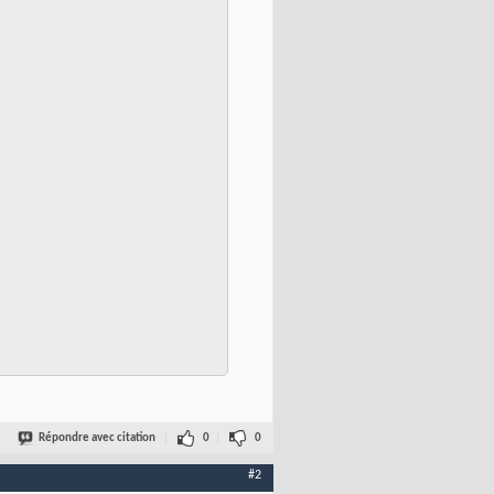
n
}
(
q
)
)
 cos
(
th
{
n
}
(
q
)
)
 0 ; v
{
n
}
(
q,:
)
 1
]
;

ol
(
n+1,:
)
)
;

Répondre avec citation
0
0
#2