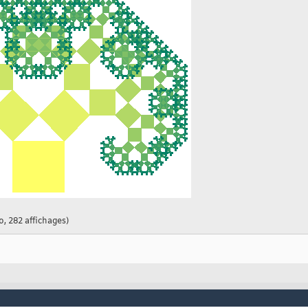
r
(
N+1
)
)
;

,
'numbertitle'
,
'off'
)
 .5 -.5 ; 0 0 1 1
]
.';

ertices,
'faces'
,1:4,
'facecolor'
,col
(
1,:
)
,
'edgecolor'
,col
(
1,:
)
)
;



(
v
{
n
}
,1
)
 ones
(
size
(
xy,1
)
,1
)
]
 * 
[
cos
(
th
{
n
}
(
q
)
)
 sin
(
th
{
n
}
(
q
)
)
 0 ; -sin
(
th
{
tices'
,temp,
'faces'
,
[
1:7 4
]
,
'facecolor'
,col
(
n+1,:
)
,
'edgecolor'
,c
o, 282 affichages)
hagoras Tree (%d iterations)'
,N
)
;
