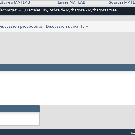
utoriels MATLAB
Livres MATLAB
Sources MAT
léchargez
[Fractales 3/5] Arbre de Pythagore - Pythagoras tree
iscussion précédente
|
Discussion suivante
»
Nou