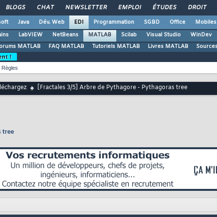
BLOGS
CHAT
NEWSLETTER
EMPLOI
ÉTUDES
DROIT
oft
Java
Dév. Web
EDI
Programmation
SGBD
Office
Mobiles
ains
LabVIEW
NetBeans
MATLAB
Scilab
Visual Studio
WinDev
orums MATLAB
FAQ MATLAB
Tutoriels MATLAB
Livres MATLAB
Source
ent !
Règles
léchargez
[Fractales 3/5] Arbre de Pythagore - Pythagoras tree
 tree