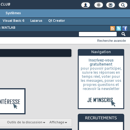
CLUB
Systèmes
Visual Basic 6
Lazarus
Qt Creator
s MATLAB
Recherche avancée
Navigation
Inscrivez-vous
gratuitement
pour pouvoir participer,
suivre les réponses en
temps réel, voter pour
les messages, poser vos
propres questions et
recevoir la newsletter
Outils de la discussion
Affichage