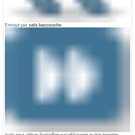
}
83
}
84
}
85
Envoyé par
safa baccouche
mais pour utiliser SwingResourceManager je doit importer