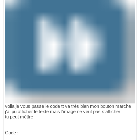
this
.setResizable
(
fa
34
this
.setDefaultClose
35
36
this
.setContentPane
(
37
38
39
}
40
41
public
static
void
 main
(
Stri
42
			FenetreAvecBouton g
43
			gui.setVisible
(
true
)
44
45
}
46
47
private
 JPanel getContainer
(
48
			layout = 
new
 FlowLay
49
			layout.setAlignment
(
50
51
voila je vous passe le code tt va très bien mon bouton marche
			container = 
new
 JPan
52
j'ai pu afficher le texte mais l'image ne veut pas s'afficher
			container.setLayout
(
53
tu peut méttre
			container.setBackgr
54
55
			texte = 
new
 JLabel
(
)
56
Code :
			texte.setPreferredS
57