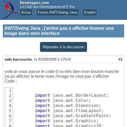
Developpez.com
Le Club des Développeurs et IT Pro
Actus
Forum AWT/Swing Java
Emploi
AWT/Swing Java
:
j'arrive pas a afficher inserer une
image dans mon interface
Répondre à la discussion
safa baccouche
,
le 01/09/2009 à 17h10
#1
voila je vous passe le code tt va très bien mon bouton marche
j'ai pu afficher le texte mais l'image ne veut pas s'afficher
Code :
1
import
 java.awt.BorderLayout;

2
import
 java.awt.Color;

3
import
 java.awt.Dimension;

4
import
 java.awt.FlowLayout;

5
import
 java.awt.GradientPaint;

6
import
 java.awt.Graphics;

7
import
 java.awt.Graphics2D;

8