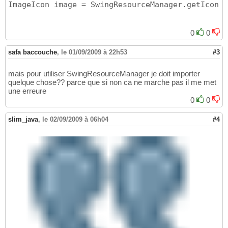
			texte.setText
(
"réali
58
ImageIcon image = SwingResourceManager.getIcon
(
F
			container.add
(
texte
)
59
			ImageIcon image = 
ne
60
61
0
0
			JLabel l = 
new
 JLabe
62
			container.add
(
l
)
;

63
safa baccouche
,
le 01/09/2009 à 22h53
#3
64
65
			bouton = 
new
 JButton
mais pour utiliser SwingResourceManager je doit importer
66
quelque chose?? parce que si non ca ne marche pas il me met
			bouton.setPreferred
67
une erreure
			bouton.setText
(
"entr
68
0
0
			bouton.addActionLis
69
70
			container.add
(
bouton
71
slim_java
,
le 02/09/2009 à 06h04
#4
72
return
 container ;

73
}
74
75
76
77
78
public
void
 actionPerformed
(
79
if
(
e.getSource
(
)
 == 
80
				nombre++;

81
				texte.setTe
82