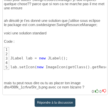
quelque chose?? parce que si non ca ne marche pas il me met
une erreure
ah désolé je t'es donné une solution que j'utilise sous eclipse
le package est com.swtdesigner.SwingResourceManager;
voici une solution standard
Code :
1
2
JLabel lab = 
new
 JLabel
(
)
;

3
4
lab.setIcon
(
new
 ImageIcon
(
getClass
(
)
.getResou
5
mais tu peut nous dire ou tu as placer ton image
dhs498fk_1crfvw5hr_b.png avec ce nom bizarre ?
0
0
Répondre à la discussion