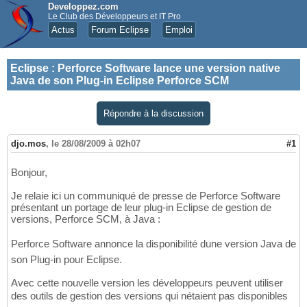
Developpez.com
Le Club des Développeurs et IT Pro
Actus
Forum Eclipse
Emploi
Eclipse
:
Perforce Software lance une version native
Java de son Plug-in Eclipse Perforce SCM
Répondre à la discussion
djo.mos
,
le 28/08/2009 à 02h07
#1
Bonjour,
Je relaie ici un communiqué de presse de Perforce Software
présentant un portage de leur plug-in Eclipse de gestion de
versions, Perforce SCM, à Java :
Perforce Software annonce la disponibilité dune version Java de
son Plug-in pour Eclipse.
Avec cette nouvelle version les développeurs peuvent utiliser
des outils de gestion des versions qui nétaient pas disponibles