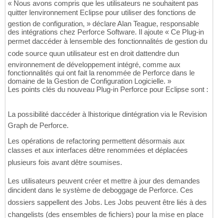
« Nous avons compris que les utilisateurs ne souhaitent pas
quitter lenvironnement Eclipse pour utiliser des fonctions de
gestion de configuration, » déclare Alan Teague, responsable
des intégrations chez Perforce Software. Il ajoute « Ce Plug-in
permet daccéder à lensemble des fonctionnalités de gestion du
code source quun utilisateur est en droit dattendre dun
environnement de développement intégré, comme aux
fonctionnalités qui ont fait la renommée de Perforce dans le
domaine de la Gestion de Configuration Logicielle. »
Les points clés du nouveau Plug-in Perforce pour Eclipse sont :
La possibilité daccéder à lhistorique dintégration via le Revision
Graph de Perforce.
Les opérations de refactoring permettent désormais aux
classes et aux interfaces dêtre renommées et déplacées
plusieurs fois avant dêtre soumises.
Les utilisateurs peuvent créer et mettre à jour des demandes
dincident dans le système de deboggage de Perforce. Ces
dossiers sappellent des Jobs. Les Jobs peuvent être liés à des
changelists (des ensembles de fichiers) pour la mise en place