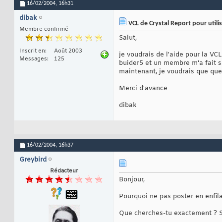
16/02/2004,
16h31
dibak
VCL de Crystal Report pour utili
Membre confirmé
Salut,
Inscrit en
Août 2003
je voudrais de l'aide pour la VCL
Messages
125
buider5 et un membre m'a fait sa
maintenant, je voudrais que quel
Merci d'avance
dibak
16/02/2004,
16h37
Greybird
Rédacteur
Bonjour,
Pourquoi ne pas poster en enfil
Que cherches-tu exactement ? Si