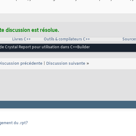
te discussion est résolue.
Livres C++
Outils & compilateurs C++
Source
de Crystal Report pour utilisation dans C++Builder
iscussion précédente
|
Discussion suivante
»
rgement du .rpt?