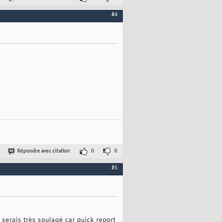
#4
Répondre avec citation
0
0
#5
 serais très soulagé car quick report