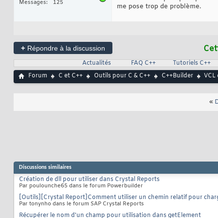
Messages
125
me pose trop de problème.
+
Cet
Répondre à la discussion
Actualités
FAQ C++
Tutoriels C++
Forum
C et C++
Outils pour C & C++
C++Builder
VCL 
«
D
Discussions similaires
Création de dll pour utiliser dans Crystal Reports
Par poulounche65 dans le forum Powerbuilder
[Outils][Crystal Report]Comment utiliser un chemin relatif pour cha
Par tonynho dans le forum SAP Crystal Reports
Récupérer le nom d'un champ pour utilisation dans getElement