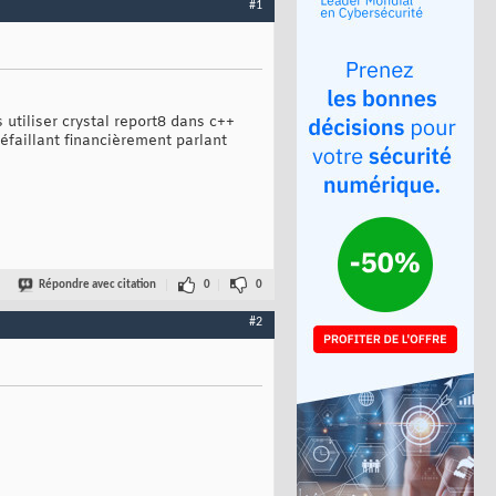
#1
s utiliser crystal report8 dans c++
défaillant financièrement parlant
Répondre avec citation
0
0
#2