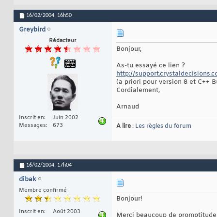
16/02/2004,
16h50
Greybird
Rédacteur
Bonjour,
As-tu essayé ce lien ?
http://support.crystaldecisions.c
(a priori pour version 8 et C++ B
Cordialement,
Arnaud
Inscrit en
Juin 2002
Messages
673
A lire
:
Les règles du forum
16/02/2004,
17h04
dibak
Membre confirmé
Bonjour!
Inscrit en
Août 2003
Merci beaucoup de promptitude de