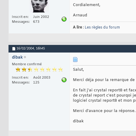
Cordialement,
Arnaud
Inscrit en
Juin 2002
Messages
673
A lire
:
Les règles du forum
16/02/2004,
16h45
dibak
Membre confirmé
Salut,
Inscrit en
Août 2003
Merci déja pour la remarque de ba
Messages
125
En fait j'ai crystal report8 et fa
de crystal report c'est pourqoi 
logiciel crystal report8 et mon p
Merci d'avance pour la réponse.
dibak