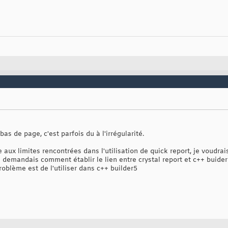
s de page, c'est parfois du à l'irrégularité.
ce aux limites rencontrées dans l'utilisation de quick report, je voudrai
je demandais comment établir le lien entre crystal report et c++ buider5
roblème est de l'utiliser dans c++ builder5