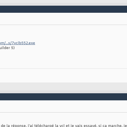
om/...s/7vclb552.exe
uilder 5)
 la réponse, j'ai téléchargé la vcl et je vais essayé. si ça marche, je