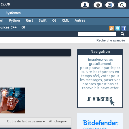
CLUB
Systèmes
rl
Python
Rust
Swift
Qt
XML
Autres
ources C++
Qt
Recherche avancée
Navigation
Inscrivez-vous
gratuitement
pour pouvoir participer,
suivre les réponses en
temps réel, voter pour
les messages, poser vos
propres questions et
recevoir la newsletter
Outils de la discussion
Affichage