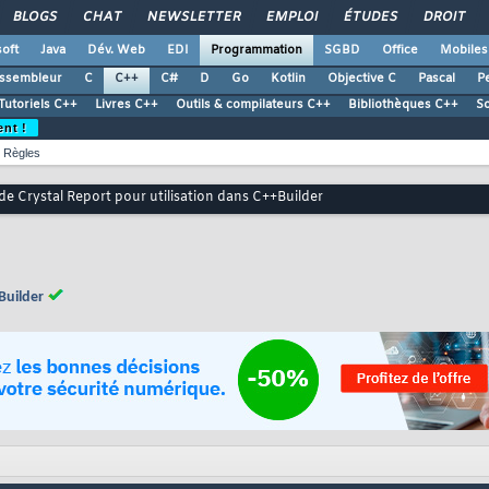
BLOGS
CHAT
NEWSLETTER
EMPLOI
ÉTUDES
DROIT
oft
Java
Dév. Web
EDI
Programmation
SGBD
Office
Mobiles
ssembleur
C
C++
C#
D
Go
Kotlin
Objective C
Pascal
Pe
Tutoriels C++
Livres C++
Outils & compilateurs C++
Bibliothèques C++
S
ent !
Règles
de Crystal Report pour utilisation dans C++Builder
Builder