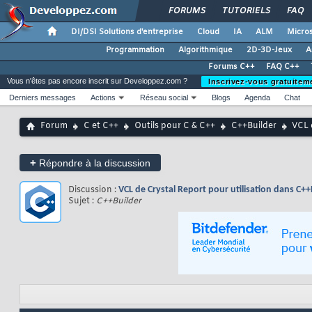
FORUMS
TUTORIELS
FAQ
DI/DSI Solutions d'entreprise
Cloud
IA
ALM
Micros
Programmation
Algorithmique
2D-3D-Jeux
A
Forums C++
FAQ C++
Vous n'êtes pas encore inscrit sur Developpez.com ?
Inscrivez-vous gratuitem
Derniers messages
Actions
Réseau social
Blogs
Agenda
Chat
Forum
C et C++
Outils pour C & C++
C++Builder
VCL 
+
Répondre à la discussion
Discussion :
VCL de Crystal Report pour utilisation dans C++
Sujet :
C++Builder