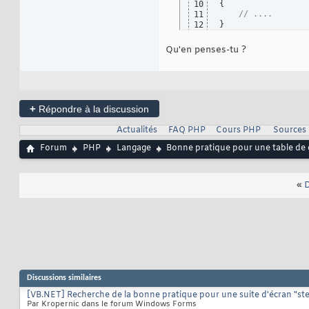
{
10
// ....
11
}
12
Qu'en penses-tu ?
+
Répondre à la discussion
Actualités
FAQ PHP
Cours PHP
Sources
Forum
PHP
Langage
Bonne pratique pour une table de 
«
D
Discussions similaires
[VB.NET] Recherche de la bonne pratique pour une suite d'écran "ste
Par Kropernic dans le forum Windows Forms