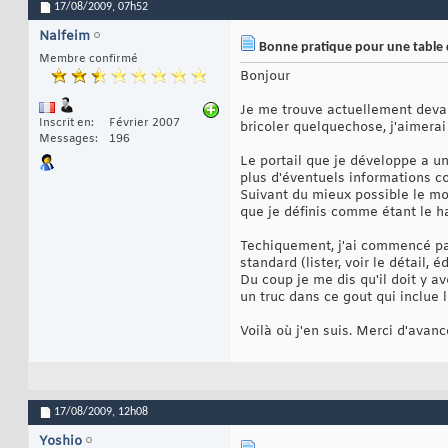
17/08/2009,
07h52
Nalfeim
Bonne pratique pour une table 
Membre confirmé
Bonjour
Je me trouve actuellement devan
Inscrit en
Février 2007
bricoler quelquechose, j'aimerai
Messages
196
Le portail que je développe a un
plus d'éventuels informations 
Suivant du mieux possible le mod
que je définis comme étant le h
Techiquement, j'ai commencé par 
standard (lister, voir le détail, é
Du coup je me dis qu'il doit y 
un truc dans ce gout qui inclue l
Voilà où j'en suis. Merci d'avan
17/08/2009,
12h08
Yoshio