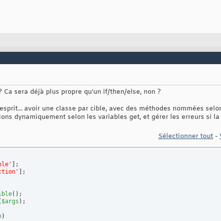
 Ca sera déjà plus propre qu'un if/then/else, non ?
'esprit... avoir une classe par cible, avec des méthodes nommées selon 
tions dynamiquement selon les variables get, et gérer les erreurs si l
Sélectionner tout
-
ble'
]
ction'
]
;

ible
(
)
;

(
$args
)
e
)