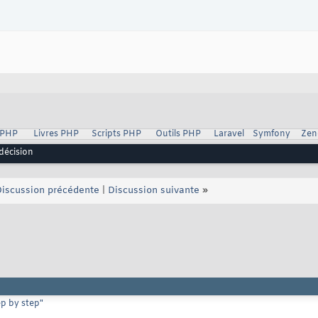
 PHP
Livres PHP
Scripts PHP
Outils PHP
Laravel
Symfony
Zen
décision
iscussion précédente
|
Discussion suivante
»
p by step"