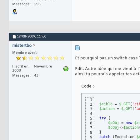
Messages
196
19/08/2009,
11h30
mistertbo
Membre averti
Et pourquoi pas un switch case ?
Inscrit en
Novembre
Edit. Autre idée qui me vient à l
2008
ainsi tu pourrais appeler tes ac
Messages
43
Code :
1
$cible
 = 
$_GET
[
'ci
2
$action
 = 
$_GET
[
'a
3
4
try
{
5
$cObj
 = 
new
$c
6
$cObj
->
$action
7
}
8
catch
(
Exception 
$
9