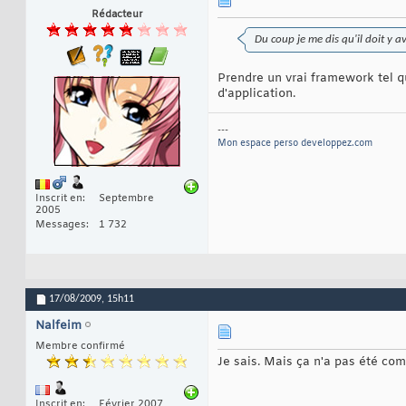
Rédacteur
Du coup je me dis qu'il doit y a
Prendre un vrai framework tel 
d'application.
---
Mon espace perso developpez.com
Inscrit en
Septembre
2005
Messages
1 732
17/08/2009,
15h11
Nalfeim
Membre confirmé
Je sais. Mais ça n'a pas été com
Inscrit en
Février 2007