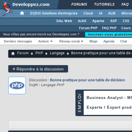
FORUMS
TUTORIELS
FAQ
DI/DSI Solutions d'entreprise
Cloud
IA
ALM
Micros
Dév. Web
AJAX
Apache
ASP
CSS
Forum PHP
FAQ PHP
Cours
Vous n'êtes pas encore inscrit sur Developpez.com ?
Inscrivez-vous gratuitem
Derniers messages
Actions
Réseau social
Blogs
Agenda
Chat
Forum
PHP
Langage
Bonne pratique pour une table de 
+
Répondre à la discussion
Discussion :
Bonne pratique pour une table de décision
Sujet :
Langage PHP