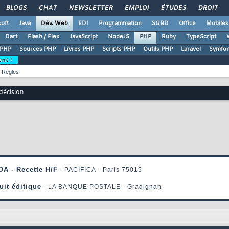
BLOGS
CHAT
NEWSLETTER
EMPLOI
ÉTUDES
DROIT
oft
Java
Dév. Web
EDI
Programmation
SGBD
Office
Mobiles
Dart
Flash / Flex
JavaScript
NodeJS
PHP
Ruby
TypeScript
 PHP
Sources PHP
Livres PHP
Scripts PHP
Outils PHP
Laravel
Symfo
ent !
Règles
décision