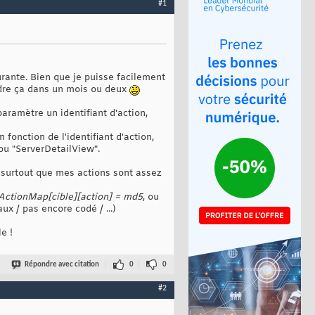
#1
rante. Bien que je puisse facilement
endre ça dans un mois ou deux
aramètre un identifiant d'action,
fonction de l'identifiant d'action,
ou "ServerDetailView".
f, surtout que mes actions sont assez
ActionMap[cible][action] = md5
, ou
ux / pas encore codé / ...)
e !
Répondre avec citation
0
0
#2