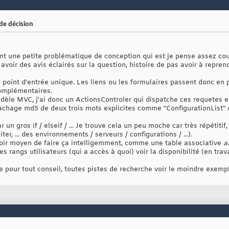
de décision
t une petite problématique de conception qui est je pense assez cou
 avoir des avis éclairés sur la question, histoire de pas avoir à repr
 point d'entrée unique. Les liens ou les formulaires passent donc en p
complémentaires.
èle MVC, j'ai donc un ActionsControler qui dispatche ces requetes en 
achage md5 de deux trois mots explicites comme "ConfigurationList" 
un gros if / elseif / ... Je trouve cela un peu moche car très répétiti
diter, ... des environnements / serveurs / configurations / ...).
avoir moyen de faire ça intelligemment, comme une table associative
a
es rangs utilisateurs (qui a accès à quoi) voir la disponibilité (en trava
ce pour tout conseil, toutes pistes de recherche voir le moindre exempl