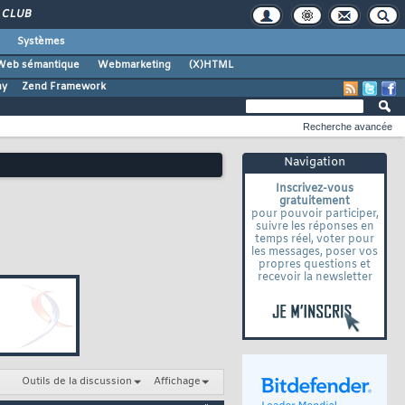
CLUB
Systèmes
Web sémantique
Webmarketing
(X)HTML
ny
Zend Framework
Recherche avancée
Navigation
Inscrivez-vous
gratuitement
pour pouvoir participer,
suivre les réponses en
temps réel, voter pour
les messages, poser vos
propres questions et
recevoir la newsletter
Outils de la discussion
Affichage