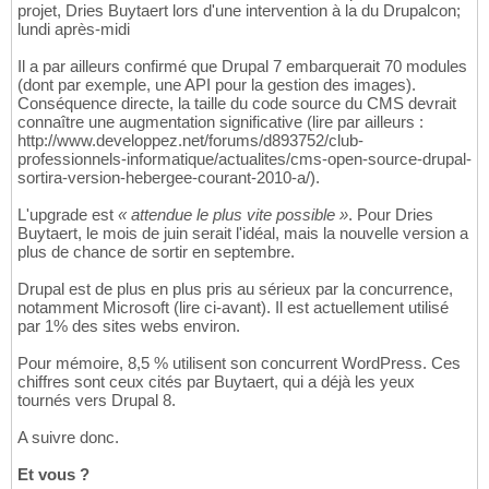
projet, Dries Buytaert lors d'une intervention à la du Drupalcon;
lundi après-midi
Il a par ailleurs confirmé que Drupal 7 embarquerait 70 modules
(dont par exemple, une API pour la gestion des images).
Conséquence directe, la taille du code source du CMS devrait
connaître une augmentation significative (lire par ailleurs :
http://www.developpez.net/forums/d893752/club-
professionnels-informatique/actualites/cms-open-source-drupal-
sortira-version-hebergee-courant-2010-a/).
L'upgrade est
« attendue le plus vite possible »
. Pour Dries
Buytaert, le mois de juin serait l'idéal, mais la nouvelle version a
plus de chance de sortir en septembre.
Drupal est de plus en plus pris au sérieux par la concurrence,
notamment Microsoft (lire ci-avant). Il est actuellement utilisé
par 1% des sites webs environ.
Pour mémoire, 8,5 % utilisent son concurrent WordPress. Ces
chiffres sont ceux cités par Buytaert, qui a déjà les yeux
tournés vers Drupal 8.
A suivre donc.
Et vous ?