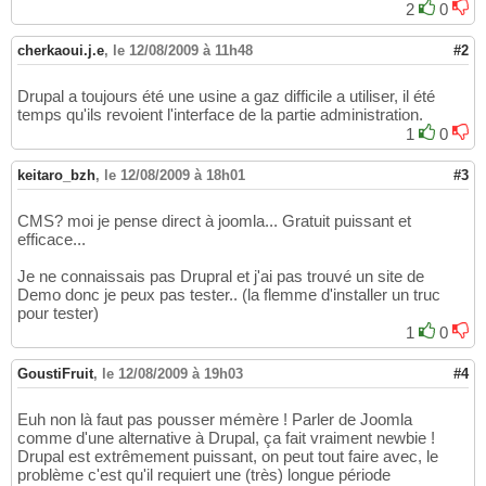
2
0
cherkaoui.j.e
,
le 12/08/2009 à 11h48
#2
Drupal a toujours été une usine a gaz difficile a utiliser, il été
temps qu'ils revoient l'interface de la partie administration.
1
0
keitaro_bzh
,
le 12/08/2009 à 18h01
#3
CMS? moi je pense direct à joomla... Gratuit puissant et
efficace...
Je ne connaissais pas Drupral et j'ai pas trouvé un site de
Demo donc je peux pas tester.. (la flemme d'installer un truc
pour tester)
1
0
GoustiFruit
,
le 12/08/2009 à 19h03
#4
Euh non là faut pas pousser mémère ! Parler de Joomla
comme d'une alternative à Drupal, ça fait vraiment newbie !
Drupal est extrêmement puissant, on peut tout faire avec, le
problème c'est qu'il requiert une (très) longue période