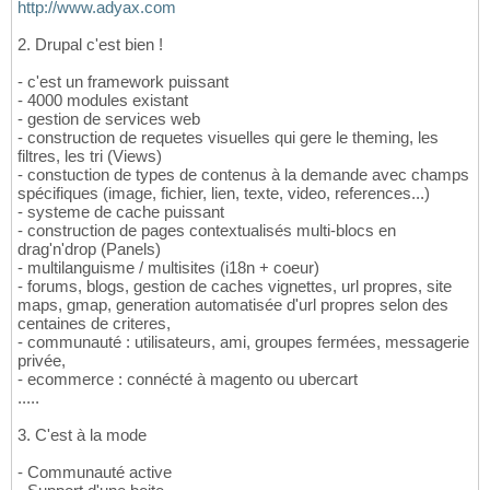
http://www.adyax.com
2. Drupal c'est bien !
- c'est un framework puissant
- 4000 modules existant
- gestion de services web
- construction de requetes visuelles qui gere le theming, les
filtres, les tri (Views)
- constuction de types de contenus à la demande avec champs
spécifiques (image, fichier, lien, texte, video, references...)
- systeme de cache puissant
- construction de pages contextualisés multi-blocs en
drag'n'drop (Panels)
- multilanguisme / multisites (i18n + coeur)
- forums, blogs, gestion de caches vignettes, url propres, site
maps, gmap, generation automatisée d'url propres selon des
centaines de criteres,
- communauté : utilisateurs, ami, groupes fermées, messagerie
privée,
- ecommerce : connécté à magento ou ubercart
.....
3. C'est à la mode
- Communauté active