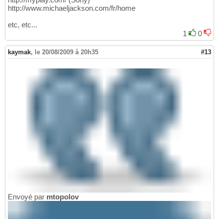
http://www.michaeljackson.com/fr/home
etc, etc...
1
0
kaymak
,
le 20/08/2009 à 20h35
#13
Envoyé par
mtopolov