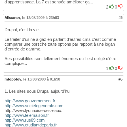
d'apprentissage. La 7 est sensée améliorer ça...
2
0
Alkaaran
,
le 12/08/2009 à 23h03
#5
Drupal, c'est la vie.
Le traiter d'usine à gaz en parlant d'autres cms c'est comme
comparer une porsche toute options par rapport à une logan
d'entrée de gamme.
Ses possibilités sont tellement énormes qu'il est obligé d'être
compliqué...
1
0
mtopolov
,
le 13/08/2009 à 01h58
#6
1. Les sites sous Drupal aujourd'hui :
http://www.gouvernement.fr
http://www.societegenerale.com
http://www.lyonnaise-des-eaux.fr
http://www.telemaison.fr
http://www.rue89.com
http://www.etudiantdeparis.fr