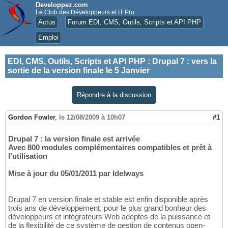
Developpez.com
Le Club des Développeurs et IT Pro
Actus
Forum EDI, CMS, Outils, Scripts et API PHP
Emploi
EDI, CMS, Outils, Scripts et API PHP
:
Drupal 7 : vers la
sortie de la version finale le 5 Janvier
Répondre à la discussion
Gordon Fowler
,
le 12/08/2009 à 10h07
#1
Drupal 7 : la version finale est arrivée
Avec 800 modules complémentaires compatibles et prêt à
l'utilisation
Mise à jour du 05/01/2011 par Idelways
Drupal 7 en version finale et stable est enfin disponible après
trois ans de développement, pour le plus grand bonheur des
développeurs et intégrateurs Web adeptes de la puissance et
de la flexibilité de ce système de gestion de contenus open-