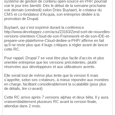
système de gestion de contenu open-source en PHP, pourrait
voir le jour très bientôt. Dès le début de la semaine prochaine
voir demain (vendredi) selon Dries Buytaert, le créateur du
CMS et co-fondateur d'Acquia, son entreprise dédiée à la
promotion de Drupal.
Buytaert, qui s'est exprimé durant la conférence
http://www.developpez.com/actu/23163/Zend-sort-de-nouvelles-
versions-orientees-Cloud-de-son-Framework-et-de-son-IDE-et-
prepare-une-plateforme-Cloud-dediee-a-PHP/ affirme en fait
qu'il ne reste plus que 4 bugs critiques à régler avant de lancer
cette RC.
Pour rappel, Drupal 7 se veut être plus facile d'accès et plus
orientée entreprise que les versions précédentes, plutôt
réservées aux développeurs et aux utilisateurs avertis.
Elle serait tout de même plus lente que la version 6 mais
s'apprête, selon ses créateurs, à mieux répondre aux montées
en charge, facilitant considérablement la scalabilité (pour plus
de détails, lire ci-avant)
Cette RC arrive après 7 versions alphas et deux bêta. Il y aura
vraisemblablement plusieurs RC avant la version finale,
attendue dans 2 mois.