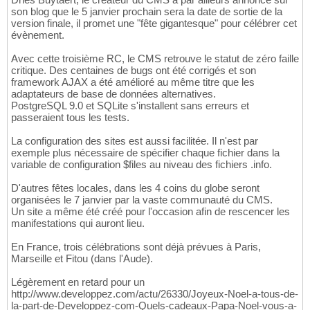
son blog que le 5 janvier prochain sera la date de sortie de la
version finale, il promet une "fête gigantesque" pour célébrer cet
évènement.
Avec cette troisième RC, le CMS retrouve le statut de zéro faille
critique. Des centaines de bugs ont été corrigés et son
framework AJAX a été amélioré au même titre que les
adaptateurs de base de données alternatives.
PostgreSQL 9.0 et SQLite s'installent sans erreurs et
passeraient tous les tests.
La configuration des sites est aussi facilitée. Il n'est par
exemple plus nécessaire de spécifier chaque fichier dans la
variable de configuration $files au niveau des fichiers .info.
D'autres fêtes locales, dans les 4 coins du globe seront
organisées le 7 janvier par la vaste communauté du CMS.
Un site a même été créé pour l'occasion afin de rescencer les
manifestations qui auront lieu.
En France, trois célébrations sont déjà prévues à Paris,
Marseille et Fitou (dans l'Aude).
Légèrement en retard pour un
http://www.developpez.com/actu/26330/Joyeux-Noel-a-tous-de-
la-part-de-Developpez-com-Quels-cadeaux-Papa-Noel-vous-a-