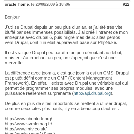
oracle_home
,
le 20/08/2009 à 18h06
#12
Bonjour,
J'utilise Drupal depuis un peu plus d'un an, et j'ai été trés vite
bluffé par ses immenses possibilités. J'ai créé l'intranet de mon
entreprise avec drupal 6, puis migré mes deux sites persos
vers Drupal, dont l'un était auparavant basé sur PhpNuke.
Il est vrai que Drupal peu paraître un peu déroutant au début,
mais en s'accrochant un peu, on s'aperçoit que c'est une
merveille
La différence avec joomla, c'est que joomla est un CMS, Drupal
est plutôt défini comme un CMF (Content Management
Framework). En effet, il existe avec Drupal une véritable api qui
permet de programmer ses propres modules, avec une
puissance réellement surprenante (
http://api.drupal.org
).
De plus en plus de sites importants se mettent à utiliser drupal,
comme ceux cités plus hauts, il y en a beaucoup d'autres :
http://www.ubuntu-fr.org/
http://www.svmlemag.fr/
http://www.mtv.co.uk/
http://myplay.com/ (Sony)