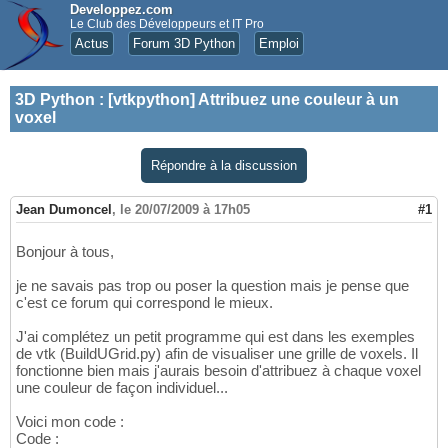
Developpez.com
Le Club des Développeurs et IT Pro
Actus
Forum 3D Python
Emploi
3D Python
:
[vtkpython] Attribuez une couleur à un
voxel
Répondre à la discussion
Jean Dumoncel
,
le 20/07/2009 à 17h05
#1
Bonjour à tous,
je ne savais pas trop ou poser la question mais je pense que
c'est ce forum qui correspond le mieux.
J'ai complétez un petit programme qui est dans les exemples
de vtk (BuildUGrid.py) afin de visualiser une grille de voxels. Il
fonctionne bien mais j'aurais besoin d'attribuez à chaque voxel
une couleur de façon individuel...
Voici mon code :
Code :