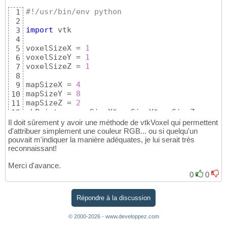
#!/usr/bin/env python
1
2
import
 vtk

3
4
voxelSizeX = 
1
5
voxelSizeY = 
1
6
voxelSizeZ = 
1
7
8
mapSizeX = 
4
9
mapSizeY = 
8
10
mapSizeZ = 
2
11
nbPoints = mapSizeX*mapSizeY*mapSizeZ

12
13
Il doit sûrement y avoir une méthode de vtkVoxel qui permettent
14
d'attribuer simplement une couleur RGB... ou si quelqu'un
voxelPoints = vtk.vtkPoints
(
)
pouvait m'indiquer la manière adéquates, je lui serait très
15
reconnaissant!
voxelPoints.SetNumberOfPoints
(
8
*nbPoints
)
16
aVoxel = vtk.vtkVoxel
(
)
17
Merci d'avance.
aVoxelGrid = vtk.vtkUnstructuredGrid
(
)
18
0
0
aVoxelGrid.Allocate
(
nbPoints, 
1
)
19
20
21
Répondre à la discussion
22
for
 q 
in
 range
(
mapSizeZ
)
:

23
© 2000-2026 - www.developpez.com
for
 p 
in
 range
(
mapSizeY
)
:

24