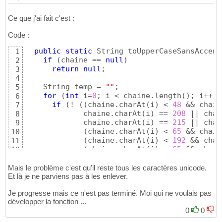
Ce que j'ai fait c'est :
Code :
public
static
 String toUpperCaseSansAccent
1
if
(
chaine == 
null
)
2
return
null
;

3
4
    String temp = 
""
;

5
for
(
int
 i=
0
; i < chaine.length
(
)
; i++
)
6
if
(
! 
(
(
chaine.charAt
(
i
)
 < 
48
 && chain
7
             chaine.charAt
(
i
)
 == 
208
 || chai
8
             chaine.charAt
(
i
)
 == 
215
 || chai
9
(
chaine.charAt
(
i
)
 < 
65
 && chain
10
(
chaine.charAt
(
i
)
 < 
192
 && chai
11
(
chaine.charAt
(
i
)
 < 
65
 && chain
12
        temp = temp + chaine.charAt
(
i
)
;

13
}
14
Mais le problème c'est qu'il reste tous les caractères unicode.
}
Et là je ne parviens pas à les enlever.
15
    temp = temp.toUpperCase
(
)
;

16
Je progresse mais ce n'est pas terminé. Moi qui ne voulais pas
    temp = temp.replace
(
'Ý'
, 
'Y'
)
;

17
développer la fonction ...
    temp = temp.replaceAll
(
"Ù | Ú | Û | Ü"
, 
18
0
0
    temp = temp.replaceAll
(
"Ò | Ó | Ô | Õ | 
19
    temp = temp.replaceAll
(
"Ì | Í | Î | Ï"
, 
20