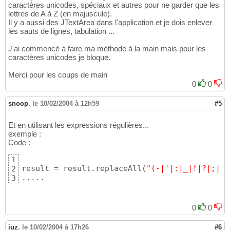
caractères unicodes, spéciaux et autres pour ne garder que les
lettres de A à Z (en majuscule).
Il y a aussi des JTextArea dans l'application et je dois enlever
les sauts de lignes, tabulation ...
J'ai commencé à faire ma méthode à la main mais pour les
caractères unicodes je bloque.
Merci pour les coups de main
0
0
snoop
,
le 10/02/2004 à 12h59
#5
Et en utilisant les expressions régulières...
exemple :
Code :
1
result = result.replaceAll
(
"(-|'|:|_|!|?|;|,|
2
.....
3
0
0
iuz
,
le 10/02/2004 à 17h26
#6