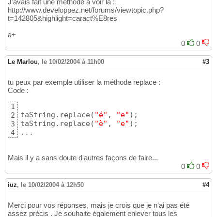
J'avais fait une méthode à voir là :
http://www.developpez.net/forums/viewtopic.php?
t=142805&highlight=caract%E8res
a+
0
0
Le Marlou
,
le 10/02/2004 à 11h00
#3
tu peux par exemple utiliser la méthode replace :
Code :
1
taString.replace
(
"é"
, 
"e"
)
;

2
taString.replace
(
"è"
, 
"e"
)
;

3
...
4
Mais il y a sans doute d'autres façons de faire...
0
0
iuz
,
le 10/02/2004 à 12h50
#4
Merci pour vos réponses, mais je crois que je n'ai pas été
assez précis . Je souhaite également enlever tous les