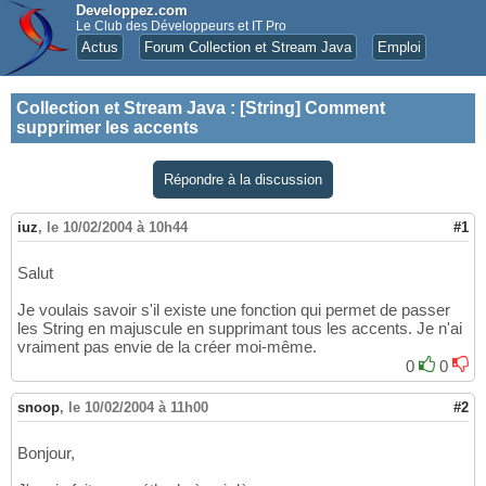
Developpez.com
Le Club des Développeurs et IT Pro
Actus
Forum Collection et Stream Java
Emploi
Collection et Stream Java
:
[String] Comment
supprimer les accents
Répondre à la discussion
iuz
,
le 10/02/2004 à 10h44
#1
Salut
Je voulais savoir s'il existe une fonction qui permet de passer
les String en majuscule en supprimant tous les accents. Je n'ai
vraiment pas envie de la créer moi-même.
0
0
snoop
,
le 10/02/2004 à 11h00
#2
Bonjour,