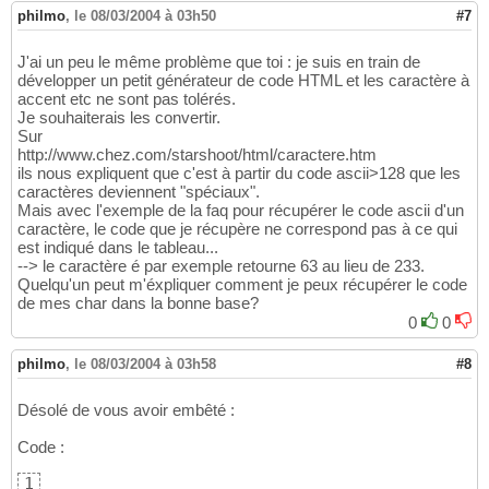
    temp = temp.replaceAll
(
"È | É | Ê | Ë"
, 
philmo
21
,
le 08/03/2004 à 03h50
#7
    temp = temp.replace
(
'Ç'
, 
'C'
)
;

22
    temp = temp.replaceAll
(
"À | Á | Â | Ã | 
23
J'ai un peu le même problème que toi : je suis en train de
24
développer un petit générateur de code HTML et les caractère à
return
 temp;

25
accent etc ne sont pas tolérés.
}
26
Je souhaiterais les convertir.
Sur
http://www.chez.com/starshoot/html/caractere.htm
ils nous expliquent que c'est à partir du code ascii>128 que les
caractères deviennent "spéciaux".
Mais avec l'exemple de la faq pour récupérer le code ascii d'un
caractère, le code que je récupère ne correspond pas à ce qui
est indiqué dans le tableau...
--> le caractère é par exemple retourne 63 au lieu de 233.
Quelqu'un peut m'éxpliquer comment je peux récupérer le code
de mes char dans la bonne base?
0
0
philmo
,
le 08/03/2004 à 03h58
#8
Désolé de vous avoir embêté :
Code :
1