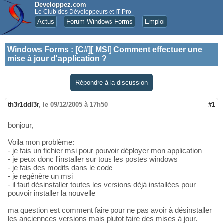
Developpez.com
Le Club des Développeurs et IT Pro
Actus
Forum Windows Forms
Emploi
Windows Forms
:
[C#][ MSI] Comment effectuer une
mise à jour d'application ?
Répondre à la discussion
th3r1ddl3r
,
le 09/12/2005 à 17h50
#1
bonjour,
Voila mon problème:
- je fais un fichier msi pour pouvoir déployer mon application
- je peux donc l'installer sur tous les postes windows
- je fais des modifs dans le code
- je regénère un msi
- il faut désinstaller toutes les versions déjà installées pour
pouvoir installer la nouvelle
ma question est comment faire pour ne pas avoir à désinstaller
les anciennces versions mais plutot faire des mises à jour.