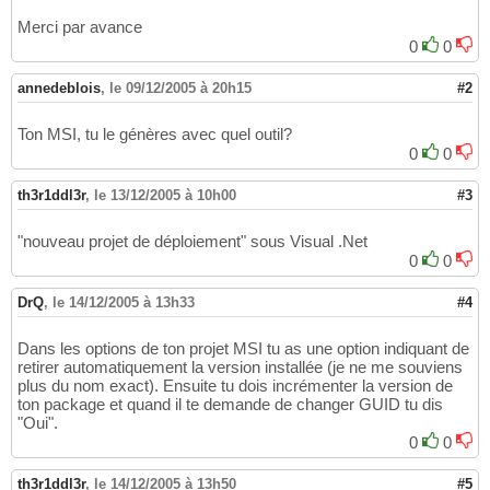
Merci par avance
0
0
annedeblois
,
le 09/12/2005 à 20h15
#2
Ton MSI, tu le génères avec quel outil?
0
0
th3r1ddl3r
,
le 13/12/2005 à 10h00
#3
"nouveau projet de déploiement" sous Visual .Net
0
0
DrQ
,
le 14/12/2005 à 13h33
#4
Dans les options de ton projet MSI tu as une option indiquant de
retirer automatiquement la version installée (je ne me souviens
plus du nom exact). Ensuite tu dois incrémenter la version de
ton package et quand il te demande de changer GUID tu dis
"Oui".
0
0
th3r1ddl3r
,
le 14/12/2005 à 13h50
#5