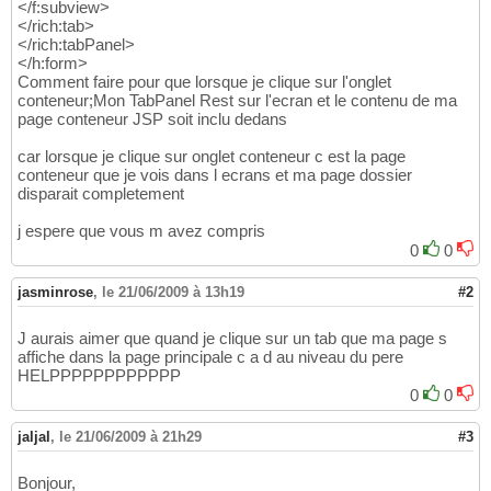
</f:subview>
</rich:tab>
</rich:tabPanel>
</h:form>
Comment faire pour que lorsque je clique sur l'onglet
conteneur;Mon TabPanel Rest sur l'ecran et le contenu de ma
page conteneur JSP soit inclu dedans
car lorsque je clique sur onglet conteneur c est la page
conteneur que je vois dans l ecrans et ma page dossier
disparait completement
j espere que vous m avez compris
0
0
jasminrose
,
le 21/06/2009 à 13h19
#2
J aurais aimer que quand je clique sur un tab que ma page s
affiche dans la page principale c a d au niveau du pere
HELPPPPPPPPPPPP
0
0
jaljal
,
le 21/06/2009 à 21h29
#3
Bonjour,