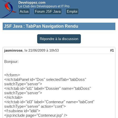
Developpez.com
Le Club des Développeurs et IT Pro
Actus
Forum JSF Java
Emploi
JSF Java
:
TabPan Navigation Rendu
Répondre à la discussion
jasminrose
,
le 21/06/2009 à 10h53
#1
Bonjour:
<h:form>
<rich:tabPanel id="Dos" selectedTab="tabDoss"
switchType="server">
<rich:tab id="id1" label="Dossier" name="tabDoss"
switchType="server">
</rich:tab>
<rich:tab id="id3" label="Conteneur" name="tabCont"
switchType="server" action="cont">
<f:subview id="idiiii">
<jsp:include page="Conteneur.jsp" />