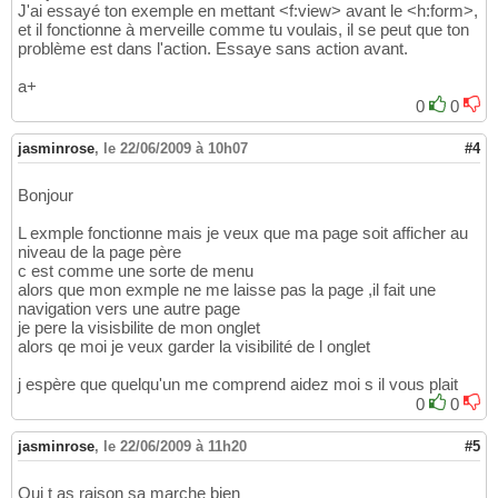
J'ai essayé ton exemple en mettant <f:view> avant le <h:form>,
et il fonctionne à merveille comme tu voulais, il se peut que ton
problème est dans l'action. Essaye sans action avant.
a+
0
0
jasminrose
,
le 22/06/2009 à 10h07
#4
Bonjour
L exmple fonctionne mais je veux que ma page soit afficher au
niveau de la page père
c est comme une sorte de menu
alors que mon exmple ne me laisse pas la page ,il fait une
navigation vers une autre page
je pere la visisbilite de mon onglet
alors qe moi je veux garder la visibilité de l onglet
j espère que quelqu'un me comprend aidez moi s il vous plait
0
0
jasminrose
,
le 22/06/2009 à 11h20
#5
Oui t as raison sa marche bien