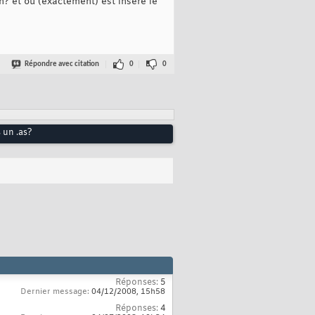
n? et où (exactement) est inséré le
Répondre avec citation
0
0
 un .as?
Réponses:
5
Dernier message:
04/12/2008,
15h58
Réponses:
4