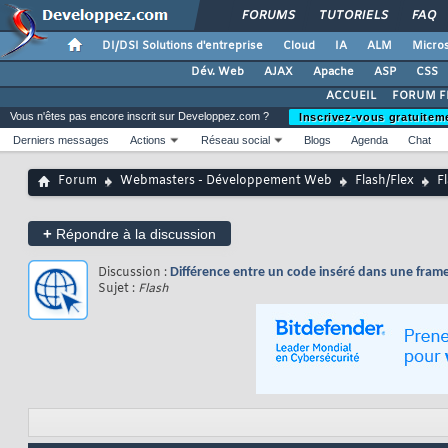
FORUMS
TUTORIELS
FAQ
DI/DSI Solutions d'entreprise
Cloud
IA
ALM
Micros
Dév. Web
AJAX
Apache
ASP
CSS
ACCUEIL
FORUM F
Vous n'êtes pas encore inscrit sur Developpez.com ?
Inscrivez-vous gratuitem
Derniers messages
Actions
Réseau social
Blogs
Agenda
Chat
Forum
Webmasters - Développement Web
Flash/Flex
F
+
Répondre à la discussion
Discussion :
Différence entre un code inséré dans une frame
Sujet :
Flash