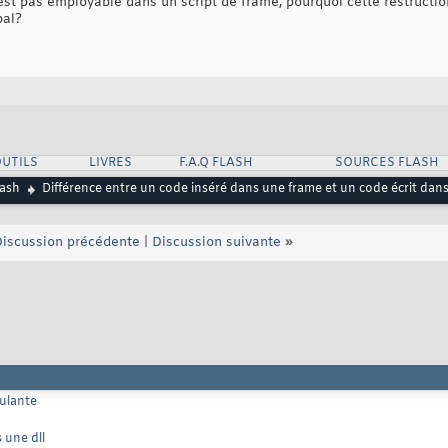
est pas employable dans un script de frame, pourquoi cette restructio
bal?
UTILS
LIVRES
F.A.Q FLASH
SOURCES FLASH
lash
Différence entre un code inséré dans une frame et un code écrit dans
iscussion précédente
|
Discussion suivante
»
oulante
 une dll