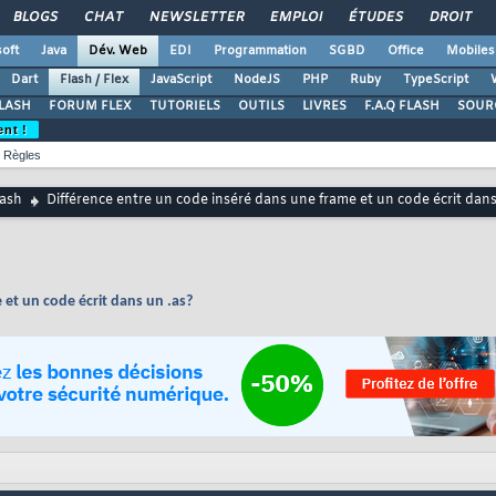
BLOGS
CHAT
NEWSLETTER
EMPLOI
ÉTUDES
DROIT
oft
Java
Dév. Web
EDI
Programmation
SGBD
Office
Mobiles
Dart
Flash / Flex
JavaScript
NodeJS
PHP
Ruby
TypeScript
LASH
FORUM FLEX
TUTORIELS
OUTILS
LIVRES
F.A.Q FLASH
SOUR
ent !
Règles
lash
Différence entre un code inséré dans une frame et un code écrit dans
 et un code écrit dans un .as?