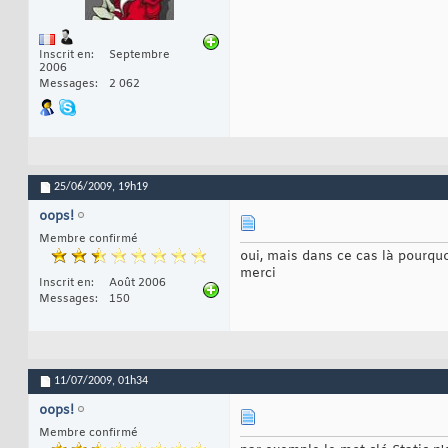
Inscrit en
Septembre
2006
Messages
2 062
25/06/2009,
19h19
oops!
Membre confirmé
oui, mais dans ce cas là pourquoi
merci
Inscrit en
Août 2006
Messages
150
11/07/2009,
01h34
oops!
Membre confirmé