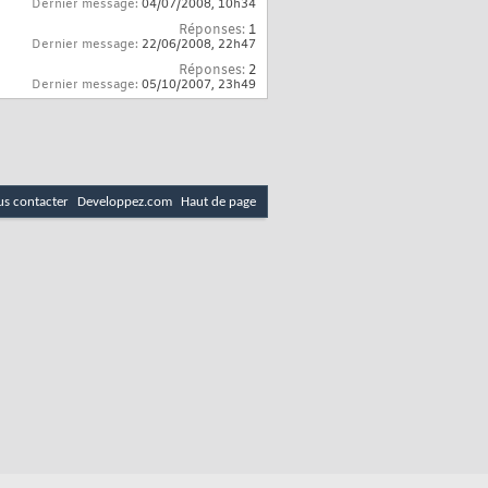
Dernier message:
04/07/2008,
10h34
Réponses:
1
Dernier message:
22/06/2008,
22h47
Réponses:
2
Dernier message:
05/10/2007,
23h49
s contacter
Developpez.com
Haut de page