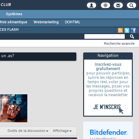
CLUB
Systèmes
Web sémantique
Webmarketing
(X)HTML
CES FLASH
Recherche avancée
Navigation
 un .as?
Inscrivez-vous
gratuitement
pour pouvoir participer,
suivre les réponses en
temps réel, voter pour
les messages, poser vos
propres questions et
recevoir la newsletter
Outils de la discussion
Affichage