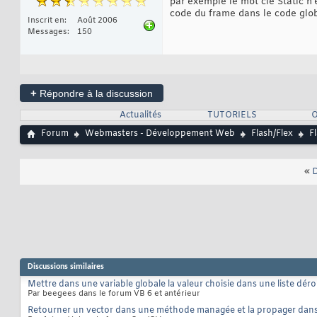
par exemple le mot clé Static n'
code du frame dans le code glo
Inscrit en
Août 2006
Messages
150
+
Répondre à la discussion
Actualités
TUTORIELS
O
Forum
Webmasters - Développement Web
Flash/Flex
F
«
D
Discussions similaires
Mettre dans une variable globale la valeur choisie dans une liste dér
Par beegees dans le forum VB 6 et antérieur
Retourner un vector dans une méthode managée et la propager dans