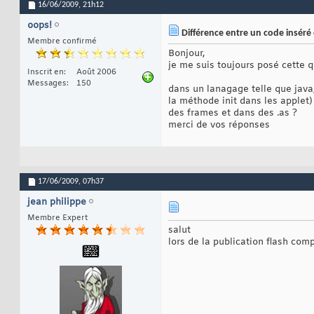
16/06/2009,
21h12
oops!
Différence entre un code inséré 
Membre confirmé
Bonjour,
je me suis toujours posé cette 
Inscrit en
Août 2006
Messages
150
dans un lanagage telle que java,
la méthode init dans les applet
des frames et dans des .as ?
merci de vos réponses
17/06/2009,
07h37
jean philippe
Membre Expert
salut
lors de la publication flash compi