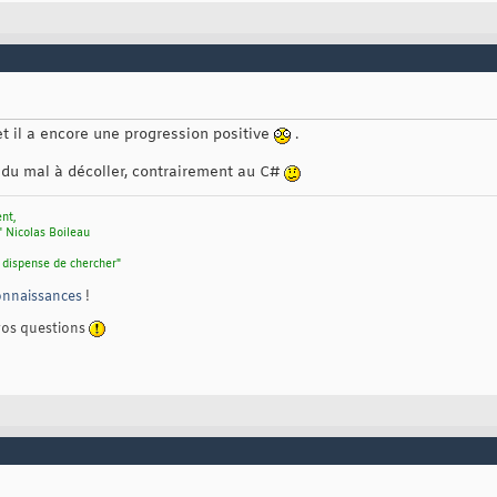
 et il a encore une progression positive
.
 du mal à décoller, contrairement au C#
ent,
" Nicolas Boileau
 dispense de chercher"
connaissances
!
vos questions