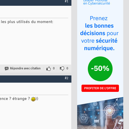
#1
 les plus utilisés du moment:
Répondre avec citation
0
0
#2
rence ? étrange ?
))