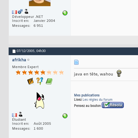
Développeur .NET
Inscrit en
Janvier 2004
Messages
6 951
07/12/2005,
04h30
afrikha
Membre Expert
java en tête, wahou
Mes publications
Lisez
Les régles du forum
Pensez au bouton
Étudiant
Inscrit en
Août 2005
Messages
1 600