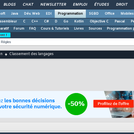
BLOGS
CHAT
NEWSLETTER
EMPLOI
ÉTUDES
DROIT
oft
Java
Dév. Web
EDI
Programmation
SGBD
Office
Mobiles
ssembleur
C
C++
C#
D
Go
Kotlin
Objective C
Pascal
Pe
ratif
Forum
FAQ
Cours & Tutoriels
Livres
Sources
Programmation p
ent !
Règles
on
Classement des langages