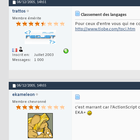
06/12/2005,
14h51
trattos
Classement des langages
Membre émérite
Pour ceux d'entre vous qui ne c
http://www.tiobe.com/tpci.htm
Inscrit en
Juillet 2003
Messages
1 000
06/12/2005,
14h55
ekameleon
Membre chevronné
c'est marrant car l'ActionScript
EKA+