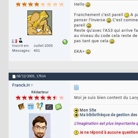
Hello
Franchement c'est pareil
A pa
penser l'inverse
C'est comme s
pareil
Reste qu'avec l'AS3 qui arrive f
au niveau du code cela reste de
pas tant que cela
Inscrit en
Juillet 2005
Messages
401
EKA+
06/12/2005,
17h14
Franck.H
Rédacteur
Moi je suis bien content du Lang
Mon
Site
Ma bibliothèque de gestion des 
L'imagination est plus importante q
Je ne répond à aucune question 