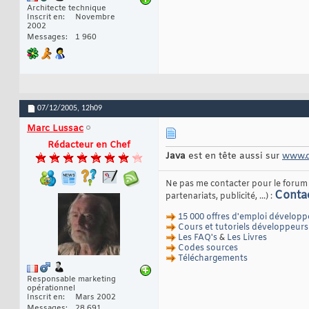
Architecte technique
Inscrit en
Novembre
2002
Messages
1 960
07/12/2005,
12h09
Marc Lussac
Rédacteur en Chef
Java
est en tête aussi sur
www.d
Ne pas me contacter pour le forum e
Conta
partenariats, publicité, ...) :
15 000 offres d'emploi développ
Cours et tutoriels développeurs
Les FAQ's
&
Les Livres
Codes sources
Téléchargements
Responsable marketing
opérationnel
Inscrit en
Mars 2002
Messages
28 691