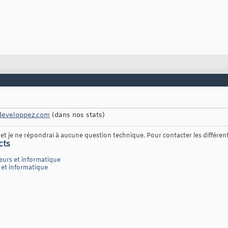
eveloppez.com
(dans nos stats)
t je ne répondrai à aucune question technique. Pour contacter les différents
cts
eurs et informatique
 et informatique