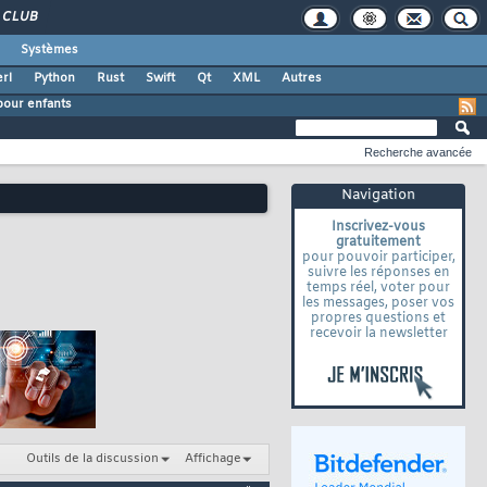
CLUB
Systèmes
rl
Python
Rust
Swift
Qt
XML
Autres
our enfants
Recherche avancée
Navigation
Inscrivez-vous
gratuitement
pour pouvoir participer,
suivre les réponses en
temps réel, voter pour
les messages, poser vos
propres questions et
recevoir la newsletter
Outils de la discussion
Affichage