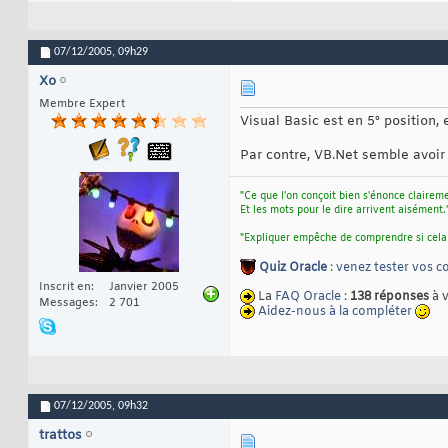
07/12/2005,
09h29
Xo
Membre Expert
Visual Basic est en 5° position,
Par contre, VB.Net semble avoir
"Ce que l'on conçoit bien s'énonce clairem
Et les mots pour le dire arrivent aisément.
"Expliquer empêche de comprendre si cela
Quiz Oracle
: venez tester vos 
Inscrit en
Janvier 2005
La
FAQ Oracle
:
138 réponses
à 
Messages
2 701
Aidez-nous à la compléter
07/12/2005,
09h32
trattos