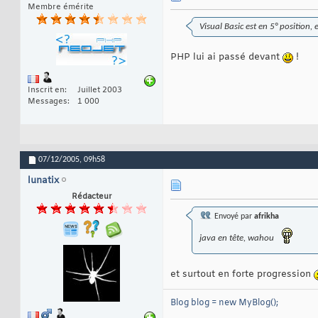
Membre émérite
Visual Basic est en 5° position, 
PHP lui ai passé devant
!
Inscrit en
Juillet 2003
Messages
1 000
07/12/2005,
09h58
lunatix
Rédacteur
Envoyé par
afrikha
java en tête, wahou
et surtout en forte progression
Blog blog = new MyBlog();