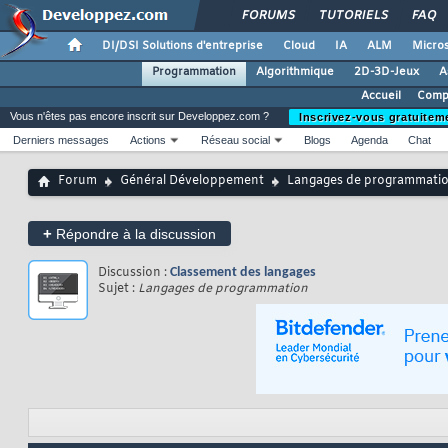
FORUMS
TUTORIELS
FAQ
DI/DSI Solutions d'entreprise
Cloud
IA
ALM
Micros
Programmation
Algorithmique
2D-3D-Jeux
A
Accueil
Compa
Vous n'êtes pas encore inscrit sur Developpez.com ?
Inscrivez-vous gratuitem
Derniers messages
Actions
Réseau social
Blogs
Agenda
Chat
Forum
Général Développement
Langages de programmati
+
Répondre à la discussion
Discussion :
Classement des langages
Sujet :
Langages de programmation