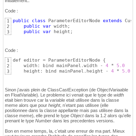
initialement..
Code :
public
class
 ParameterEditorNode 
extends
 Cust
1
public
var
 width;

2
public
var
 height;
3
Code :
def editor = ParameterEditorNode 
{
1
    width: bind mainPanel.width - 
4
 * 
5.0
2
    height: bind mainPanel.height - 
4
 * 
5.0
;
3
Sinon j'avais plein de ClassCastException (de ObjectVariaable
en FloatVariable). Le probleme ici venait que le type de
width
etait bien trouve car la variable etait utilisee dans la classe
meme alors que pour
height
, n'etant pas utilisee (elle
positionnee dans la classe appellante mais pas utilisee dans la
classe meme), elle prend le type
Object
dans la 1.2 alors qu'elle
prenant le type
Number
dans les precedentes versions.
Bon en meme temps, la, c'etait une erreur de ma part. Mieux