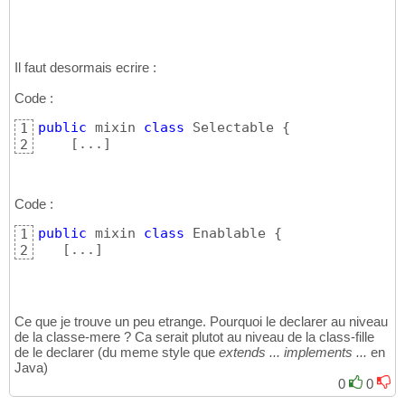
Il faut desormais ecrire :
Code :
public
 mixin 
class
 Selectable 
{
1
[
...
]
2
Code :
public
 mixin 
class
 Enablable 
{
1
[
...
]
2
Ce que je trouve un peu etrange. Pourquoi le declarer au niveau
de la classe-mere ? Ca serait plutot au niveau de la class-fille
de le declarer (du meme style que
extends ... implements ...
en
Java)
0
0