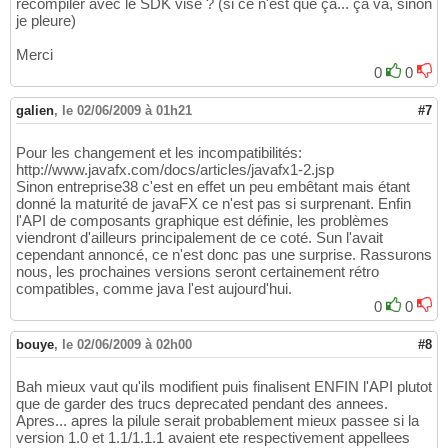
recompiler avec le SDK visé ? (si ce n'est que ça... ça va, sinon
je pleure)
Merci
0
0
galien
,
le 02/06/2009 à 01h21
#7
Pour les changement et les incompatibilités:
http://www.javafx.com/docs/articles/javafx1-2.jsp
Sinon entreprise38 c'est en effet un peu embêtant mais étant
donné la maturité de javaFX ce n'est pas si surprenant. Enfin
l'API de composants graphique est définie, les problèmes
viendront d'ailleurs principalement de ce coté. Sun l'avait
cependant annoncé, ce n'est donc pas une surprise. Rassurons
nous, les prochaines versions seront certainement rétro
compatibles, comme java l'est aujourd'hui.
0
0
bouye
,
le 02/06/2009 à 02h00
#8
Bah mieux vaut qu'ils modifient puis finalisent ENFIN l'API plutot
que de garder des trucs deprecated pendant des annees.
Apres... apres la pilule serait probablement mieux passee si la
version 1.0 et 1.1/1.1.1 avaient ete respectivement appellees