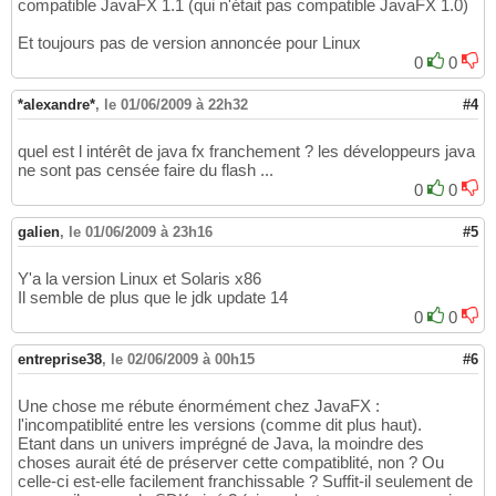
compatible JavaFX 1.1 (qui n'était pas compatible JavaFX 1.0)
Et toujours pas de version annoncée pour Linux
0
0
*alexandre*
,
le 01/06/2009 à 22h32
#4
quel est l intérêt de java fx franchement ? les développeurs java
ne sont pas censée faire du flash ...
0
0
galien
,
le 01/06/2009 à 23h16
#5
Y'a la version Linux et Solaris x86
Il semble de plus que le jdk update 14
0
0
entreprise38
,
le 02/06/2009 à 00h15
#6
Une chose me rébute énormément chez JavaFX :
l'incompatiblité entre les versions (comme dit plus haut).
Etant dans un univers imprégné de Java, la moindre des
choses aurait été de préserver cette compatiblité, non ? Ou
celle-ci est-elle facilement franchissable ? Suffit-il seulement de