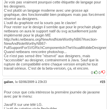
Je vois pas vraiment pourquoi cette étiquette de langage pour
les designers.
C'est plutôt un langage moderne avec une grosse api
graphique, des fonctionnalité bien pratiques mais pas forcément
réservé au designers.
L'outil du graphiste est la souris pas le clavier!
Pour rester sur le design il semble que pour le prochain plugin
netbeans on aura le support natif du svg actuellement juste
implémenté pour le plugin ME
http://wiki.netbeans.org/NewAndNoteWorthyNB67#section-
NewAndNoteWorthyNB67-
FullSupportForSVGRichComponentsInTheVisualMobileDesigner
Quand netbeans rencontre photoshop...
Ce n'est pas sensé être "réservé" aux designers, mais
*accessible* au designer, contrairement à Java. Sauf que la
rupture de compatibilité entre chaque version empêche tout
travail sérieux. C'est de la beta-version, ça, et encore.
0
0
galien
,
le 02/06/2009 à 23h33
#15
Pour ceux que cela intéresse la première journée de javaone
avec par le menu:
JavaFX sur une télé LG.
L'outil de création style flexbuilder.