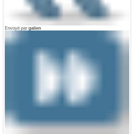
Envoyé par
galien