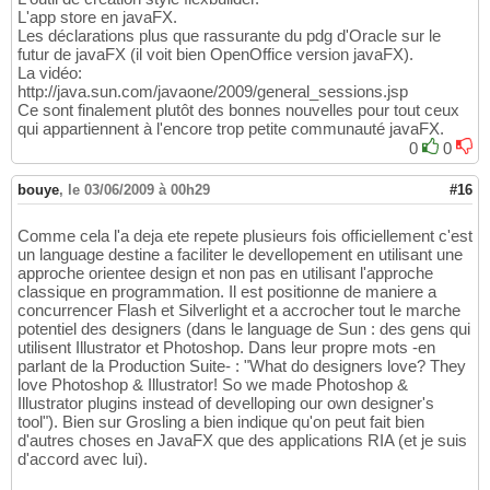
L'app store en javaFX.
Les déclarations plus que rassurante du pdg d'Oracle sur le
futur de javaFX (il voit bien OpenOffice version javaFX).
La vidéo:
http://java.sun.com/javaone/2009/general_sessions.jsp
Ce sont finalement plutôt des bonnes nouvelles pour tout ceux
qui appartiennent à l'encore trop petite communauté javaFX.
0
0
bouye
,
le 03/06/2009 à 00h29
#16
Comme cela l'a deja ete repete plusieurs fois officiellement c'est
un language destine a faciliter le devellopement en utilisant une
approche orientee design et non pas en utilisant l'approche
classique en programmation. Il est positionne de maniere a
concurrencer Flash et Silverlight et a accrocher tout le marche
potentiel des designers (dans le language de Sun : des gens qui
utilisent Illustrator et Photoshop. Dans leur propre mots -en
parlant de la Production Suite- : "What do designers love? They
love Photoshop & Illustrator! So we made Photoshop &
Illustrator plugins instead of develloping our own designer's
tool"). Bien sur Grosling a bien indique qu'on peut fait bien
d'autres choses en JavaFX que des applications RIA (et je suis
d'accord avec lui).