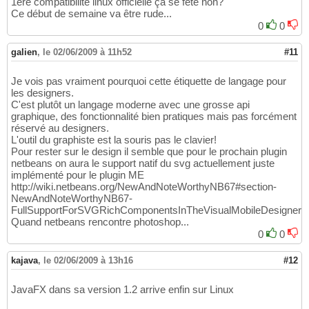
1ère compatibilité linux officielle ça se fête non?
Ce début de semaine va être rude...
0
0
galien
,
le 02/06/2009 à 11h52
#11
Je vois pas vraiment pourquoi cette étiquette de langage pour
les designers.
C'est plutôt un langage moderne avec une grosse api
graphique, des fonctionnalité bien pratiques mais pas forcément
réservé au designers.
L'outil du graphiste est la souris pas le clavier!
Pour rester sur le design il semble que pour le prochain plugin
netbeans on aura le support natif du svg actuellement juste
implémenté pour le plugin ME
http://wiki.netbeans.org/NewAndNoteWorthyNB67#section-
NewAndNoteWorthyNB67-
FullSupportForSVGRichComponentsInTheVisualMobileDesigner
Quand netbeans rencontre photoshop...
0
0
kajava
,
le 02/06/2009 à 13h16
#12
JavaFX dans sa version 1.2 arrive enfin sur Linux