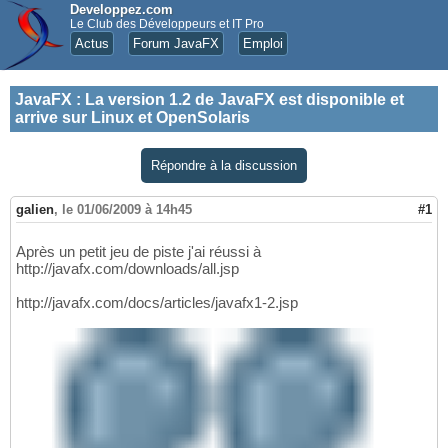
Developpez.com
Le Club des Développeurs et IT Pro
Actus
Forum JavaFX
Emploi
JavaFX
:
La version 1.2 de JavaFX est disponible et
arrive sur Linux et OpenSolaris
Répondre à la discussion
galien
,
le 01/06/2009 à 14h45
#1
Après un petit jeu de piste j'ai réussi à
http://javafx.com/downloads/all.jsp
http://javafx.com/docs/articles/javafx1-2.jsp