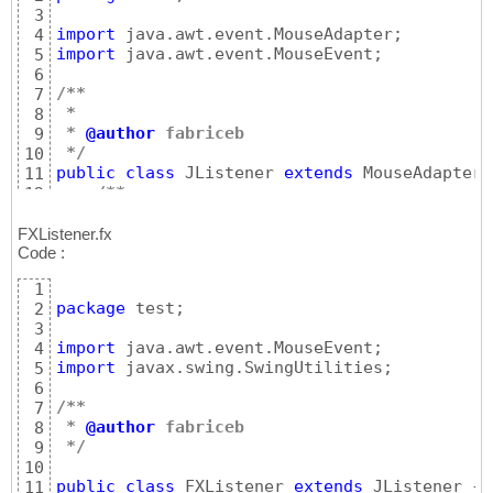
3
import
4
import
 java.awt.event.MouseEvent;

5
6
/**
7
 *
8
 * 
@author
 fabriceb
9
 */
10
public
class
 JListener 
extends
 MouseAdapter 
11
/**
12
     * 
{
@inheritDoc
}
13
     */
14
FXListener.fx
@Override
Code :
15
public
void
 mouseClicked
(
MouseEvent even
16
1
        System.out.println
(
"JListener: mouse
17
package
 test;

2
}
18
3
}
19
import
4
import
 javax.swing.SwingUtilities;

5
6
/**
7
 * 
@author
 fabriceb
8
 */
9
10
public
class
 FXListener 
extends
 JListener 
{
11