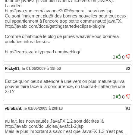
futur de javaFX (il voit bien OpenOffice version javaFX).
La vidéo:
http://java.sun.com/javaone/2009/general_sessions.jsp
Ce sont finalement plutôt des bonnes nouvelles pour tout ceux
qui appartiennent à l'encore trop petite communauté javaFX.
http://javafx.com/docs/gettingstarted/eclipse-plugin/
Comme d'habitude le blog de james weaver vous donnera
quelques infos dessus.
http://learnjavafx.typepad.com/weblog/
0
0
Ricky81
,
le 01/06/2009 à 19h50
#2
Est ce qu'on peut s'attendre à une version plus mature qui va
pouvoir faire face à la concurrence, ou faudra-t-il attendre une
2.0 ?
0
0
vbrabant
,
le 01/06/2009 à 20h18
#3
au fait, les nouveautés JavaFX 1.2 sont décrites là
http://javafx.com/do...ticles/javafx1-2.jsp
Mais le plus important à savoir est que JavaFX 1.2 n'est pas