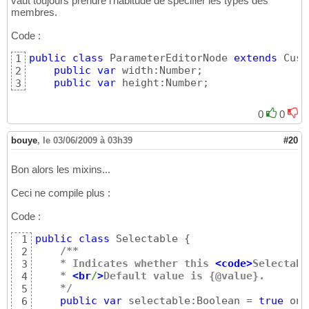
vaut toujours prendre l'habitude de specifier les types des
membres.
Code :
public
class
 ParameterEditorNode 
extends
 Cust
1
public
var
 width:Number;

2
public
var
 height:Number;
3
0
0
bouye
,
le 03/06/2009 à 03h39
#20
Bon alors les mixins...
Ceci ne compile plus :
Code :
public
class
 Selectable 
{
1
/**
2
    * Indicates whether this 
<
code
>
Selectabl
3
    * 
<
br
/
>
Default value is 
{
@value
}
.
4
    */
5
public
var
 selectable:Boolean = 
true
 on 
6