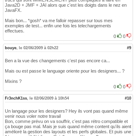
Java2D + JMF + JAI alors que c'est les doigts dans le nez en
JavaFX.
Mais bon... *gosh* va me falloir repasser sur tous mes
exemples de test... enfin une fois les telechargements
effectues.
0
0
bouye
,
le 02/06/2009 à 02h22
#9
Ben a la vue des changements c'est pas encore ca...
Mais ou est passe le language oriente pour les designers... ?
Mixins ?
0
0
Fr3nchK1ss
,
le 02/06/2009 à 10h54
#10
Un langage pour les designers? Hey ils vont pas quand même
venir nous voler notre travail
Bon, comme prévu on va souffrir, c'est pas rétro compatible et
ça bouge pas mal. Mais je suis quand même content qu'ils aient
amélioré la gestion des layouts et les perfs globales. Et puis une