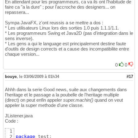
En attendant pour les programmeurs, ca va ils ont l'habitude de
faire ca "a la dure" ; pour l'accroche des designers... on
repassera...
Sympa JavaFX, z'ont reussis a se mettre a dos :
* Les utilisateurs Linux lors des sorties 1.0 puis 1.1.1/1.1.
* Les programmeurs Swing et Java2D (pas d'integration dans le
sens inverse).
* Les gens a qui le language est principalement destine faute
d'outils de design corrects et a cause des incompatibilite entre
chaque version...
0
0
bouye
,
le 03/06/2009 à 01h34
#17
Ahhh dans la serie Good news, suite aux changements dans
l'heritage et le passage a la poubelle de l'heritage multiple
(direct) on peut enfin appeler
super.machin()
quand on veut
appeler la super methode d'une classe.
JListener.java
Code :
1
package
 test;

2