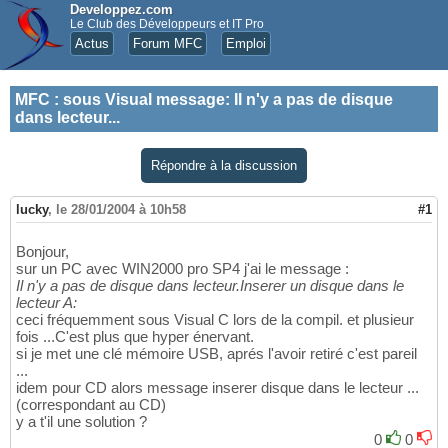
Developpez.com
Le Club des Développeurs et IT Pro
Actus
Forum MFC
Emploi
MFC
:
sous Visual message: Il n'y a pas de disque
dans lecteur...
Répondre à la discussion
lucky
,
le 28/01/2004 à 10h58
#1
Bonjour,
sur un PC avec WIN2000 pro SP4 j'ai le message :
Il n'y a pas de disque dans lecteur.Inserer un disque dans le
lecteur A:
ceci fréquemment sous Visual C lors de la compil. et plusieur
fois ...C'est plus que hyper énervant.
si je met une clé mémoire USB, aprés l'avoir retiré c'est pareil
...
idem pour CD alors message inserer disque dans le lecteur ...
(correspondant au CD)
y a t'il une solution ?
0
0