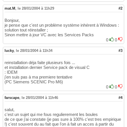
mat.M
,
le 28/01/2004 à 11h29
#2
Bonjour,
je pense que c'est un problème système inhérent à Windows :
solution tout réinstaller ;
Sinon mettre à jour VC avec les Services Packs
0
0
lucky
,
le 28/01/2004 à 11h34
#3
reinstallation déja faite plusieurs fois ...
et installation dernier Service pack de visual C
: IDEM
j'en suis pas à ma premiere tentative
(PC Siemens SCENIC Pro M6)
0
0
farscape
,
le 28/01/2004 à 11h46
#4
salut,
c'est un sujet qui me fous regulierement les boules
de ce que j'ai constate (je pas sure à 100% c'est tres empirique
!) c'est souvent du au fait que l'on à fait un acces à partir du