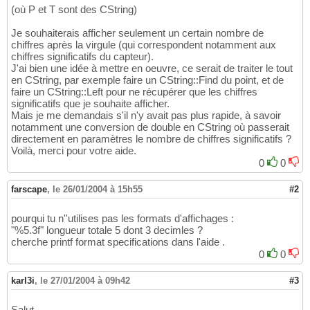
(où P et T sont des CString)
Je souhaiterais afficher seulement un certain nombre de
chiffres après la virgule (qui correspondent notamment aux
chiffres significatifs du capteur).
J'ai bien une idée à mettre en oeuvre, ce serait de traiter le tout
en CString, par exemple faire un CString::Find du point, et de
faire un CString::Left pour ne récupérer que les chiffres
significatifs que je souhaite afficher.
Mais je me demandais s'il n'y avait pas plus rapide, à savoir
notamment une conversion de double en CString où passerait
directement en paramètres le nombre de chiffres significatifs ?
Voilà, merci pour votre aide.
0
0
farscape
,
le 26/01/2004 à 15h55
#2
pourqui tu n''utilises pas les formats d'affichages :
"%5.3f" longueur totale 5 dont 3 decimles ?
cherche printf format specifications dans l'aide .
0
0
karl3i
,
le 27/01/2004 à 09h42
#3
Salut,