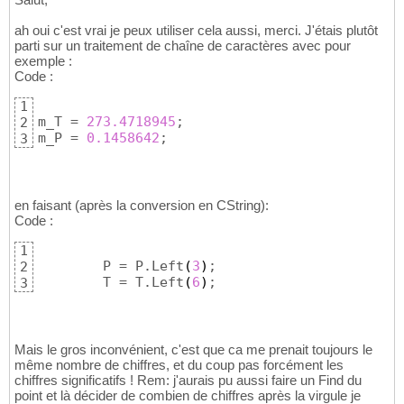
ah oui c'est vrai je peux utiliser cela aussi, merci. J'étais plutôt
parti sur un traitement de chaîne de caractères avec pour
exemple :
Code :
1
m_T = 
273.4718945
;

2
m_P = 
0.1458642
;
3
en faisant (après la conversion en CString):
Code :
1
	P = P.Left
(
3
)
;

2
	T = T.Left
(
6
)
;
3
Mais le gros inconvénient, c'est que ca me prenait toujours le
même nombre de chiffres, et du coup pas forcément les
chiffres significatifs ! Rem: j'aurais pu aussi faire un Find du
point et là décider de combien de chiffres après la virgule je