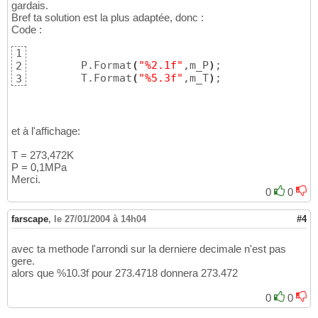
gardais.
Bref ta solution est la plus adaptée, donc :
Code :
1
	P.Format
(
"%2.1f"
,m_P
)
;

2
	T.Format
(
"%5.3f"
,m_T
)
;
3
et à l'affichage:
T = 273,472K
P = 0,1MPa
Merci.
0
0
farscape
,
le 27/01/2004 à 14h04
#4
avec ta methode l'arrondi sur la derniere decimale n'est pas
gere.
alors que %10.3f pour 273.4718 donnera 273.472
0
0