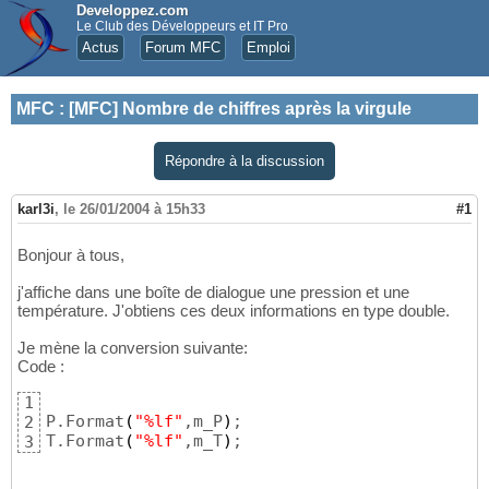
Developpez.com
Le Club des Développeurs et IT Pro
Actus
Forum MFC
Emploi
MFC
:
[MFC] Nombre de chiffres après la virgule
Répondre à la discussion
karl3i
,
le 26/01/2004 à 15h33
#1
Bonjour à tous,
j'affiche dans une boîte de dialogue une pression et une
température. J'obtiens ces deux informations en type double.
Je mène la conversion suivante:
Code :
1
P.Format
(
"%lf"
,m_P
)
;

2
T.Format
(
"%lf"
,m_T
)
;
3