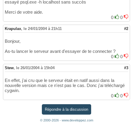
essayé psql.exe -h localhost sans succès
Merci de votre aide.
0
0
Krapulax
,
le 24/01/2004 à 21h11
#2
Bonjour,
As-tu lancer le serveur avant d'essayer de te connecter ?
0
0
Stew
,
le 26/01/2004 à 15h04
#3
En effet, j'ai cru que le serveur était en natif aussi dans la
nouvelle version mais ce n'est pas le cas. Donc j'ai téléchargé
cygwin.
0
0
Répondre à la discussion
© 2000-2026 - www.developpez.com