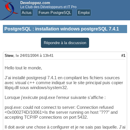
Developpez.com
Le Club des Développeurs et IT Pro
Actus
Forum PostgreSQL
Emploi
PostgreSQL
:
installation windows postgreSQL 7.4.1
Répondre à la discussion
Stew
,
le 24/01/2004 à 13h41
#1
Hello tout le monde,
J'ai installé postgresql 7.4.1 en compilant les fichiers sources
avec visual c++ comme indiqué sur le site principal puis copier
libpq.dll sous windows/system32.
Lorsque j'exécute psql.exe l'erreur suivante s'affiche :
psql.exe: could not connect to server: Connection refused
<0x000274D/10061>Is the server running on host "???" and
accepting TCP/IP connections on port 5432.
Il doit avoir une chose à configurer et je ne sais pas laquelle. J'ai