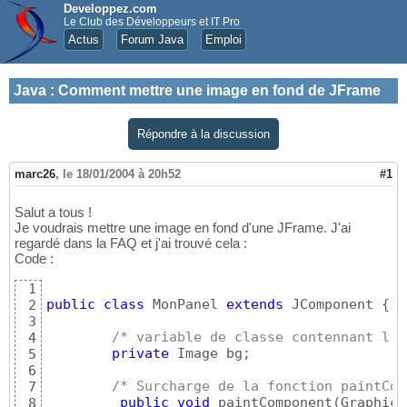
Developpez.com
Le Club des Développeurs et IT Pro
Actus
Forum Java
Emploi
Java
:
Comment mettre une image en fond de JFrame
Répondre à la discussion
marc26
,
le 18/01/2004 à 20h52
#1
Salut a tous !
Je voudrais mettre une image en fond d'une JFrame. J'ai
regardé dans la FAQ et j'ai trouvé cela :
Code :
1
public
class
 MonPanel 
extends
 JComponent 
{
2
3
/* variable de classe contennant l'i
4
private
 Image bg;

5
6
/* Surcharge de la fonction paintCom
7
public
void
 paintComponent
(
Graphics
8