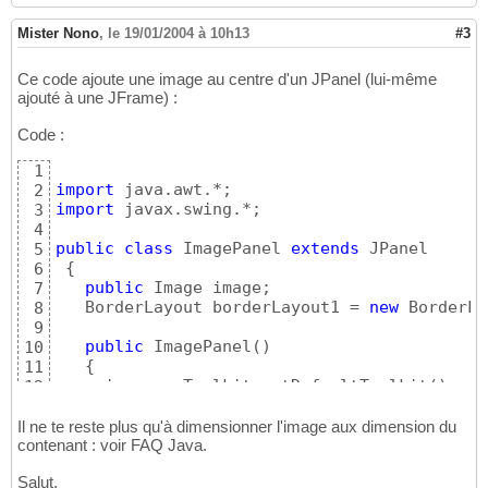
private
class
 ContentPane 
extends
 JP
16
public
void
 windowActivated
(
WindowEvent e
)
{
43
private
 Image image;

17
public
void
 windowDeactivated
(
WindowEvent e
44
Mister Nono
,
le 19/01/2004 à 10h13
#3
public
 ContentPane
(
Image leF
18
45
public
void
 paintComponent
(
G
19
46
Ce code ajoute une image au centre d'un JPanel (lui-même
}
20
private
static
 EsquisseFrame window;

47
ajouté à une JFrame) :
public
static
void
 main
(
String
[
]
 arg
21
private
static
 eh_Nak theApp;

48
}
22
49
Code :
50
51
1
52
import
2
}
53
import
 javax.swing.*;

3
4
public
class
 ImagePanel 
extends
 JPanel

5
{
6
public
 Image image;

7
   BorderLayout borderLayout1 = 
new
 BorderLa
8
9
public
 ImagePanel
(
)
10
{
11
     image = Toolkit.getDefaultToolkit
(
)
.get
12
try
13
{
14
Il ne te reste plus qu'à dimensionner l'image aux dimension du
      jbInit
(
)
;

contenant : voir FAQ Java.
15
}
16
Salut.
catch
(
Exception e
)
17