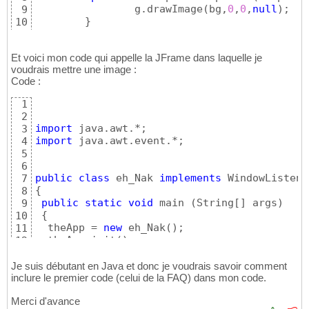
                g.drawImage
(
bg,
0
,
0
,
null
)
;

9
}
10
}
11
Et voici mon code qui appelle la JFrame dans laquelle je
voudrais mettre une image :
Code :
1
2
import
3
import
 java.awt.event.*;

4
5
6
public
class
 eh_Nak 
implements
7
{
8
public
static
void
 main 
(
String
[
]
 args
)
9
{
10
  theApp = 
new
 eh_Nak
(
)
;

11
  theApp.init
(
)
;

12
13
14
Je suis débutant en Java et donc je voudrais savoir comment
}
inclure le premier code (celui de la FAQ) dans mon code.
15
16
Merci d'avance
public
void
 init
(
)
17