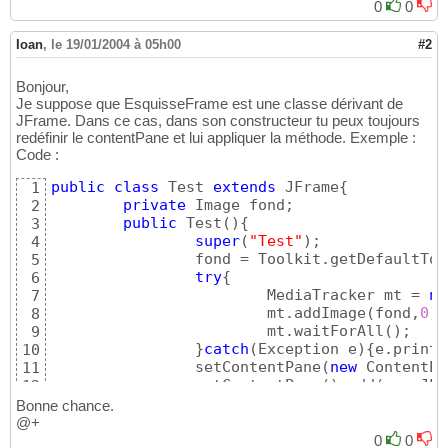
0
0
{
18
   window = 
new
 EsquisseFrame
(
"titre"
)
;

19
20
Ioan
,
le 19/01/2004 à 05h00
#2
   Toolkit leKit = window.getToolkit
(
)
;

21
   Dimension wndSize = leKit.getScreenSize
(
)
22
Bonjour,
23
Je suppose que EsquisseFrame est une classe dérivant de
  window.setBounds
(
(
wndSize.width/wndSize.wi
24
JFrame. Dans ce cas, dans son constructeur tu peux toujours
                   wndSize.width, wndSize.he
25
redéfinir le contentPane et lui appliquer la méthode. Exemple :
26
Code :
  window.addWindowListener
(
this
)
;

27
public
class
 Test 
extends
 JFrame
{
1
  window.setVisible
(
true
)
;

28
private
 Image fond;

2
29
public
 Test
(
)
{
3
30
super
(
"Test"
)
;

4
}
31
		fond = Toolkit.getDefaultTo
5
32
try
{
6
public
void
 windowClosing
(
WindowEvent e
)
33
			MediaTracker mt = 
ne
7
{
34
			mt.addImage
(
fond,
0
)
;

8
   window.dispose
(
)
;

35
			mt.waitForAll
(
)
;

9
   System.exit
(
0
)
;

36
}
catch
(
Exception e
)
{
e.printS
10
}
37
		setContentPane
(
new
 ContentPa
11
38
		getContentPane
(
)
.add
(
new
 JLa
12
public
void
 windowOpened
(
WindowEvent e
)
{
}
39
		setDefaultCloseOperation
(
JFr
13
public
void
 windowClosed
(
WindowEvent e
)
{
}
40
Bonne chance.
		setSize
(
400
,
400
)
;setLocation
14
public
void
 windowIconified
(
WindowEvent e
)
{
@+
41
}
15
public
void
 windowDeiconified
(
WindowEvent e
42
0
0