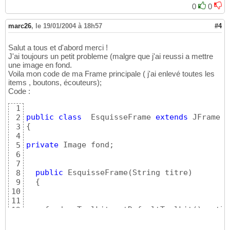
0
0
{
18
      e.printStackTrace
(
)
;

19
}
20
marc26
,
le 19/01/2004 à 18h57
#4
}
21
22
Salut a tous et d'abord merci !
public
void
 paintComponent
(
Graphics g
)
23
J'ai toujours un petit probleme (malgre que j'ai reussi a mettre
{
24
une image en fond.
super
.paintComponent
(
g
)
;

25
Voila mon code de ma Frame principale ( j'ai enlevé toutes les
26
items , boutons, écouteurs);
int
 imageWight = image.getWidth
(
this
)
;

27
Code :
int
 imageHeight = image.getHeight
(
this
)
28
1
29
public
class
  EsquisseFrame 
extends
2
     g.drawImage 
(
image, 
0
, 
0
, 
null
)
;

30
{
3
     repaint
(
)
;

31
4
}
32
private
 Image fond;

5
private
void
 jbInit
(
)
throws
 Exception

33
6
{
34
7
this
.setLayout
(
borderLayout1
)
;

35
public
 EsquisseFrame
(
String titre
)
8
}
36
{
9
}
37
10
11
    fond = Toolkit.getDefaultToolkit
(
)
.getIm
12
try
{
13
             MediaTracker mt = 
new
 MediaTrac
14