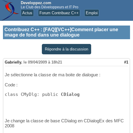
Developpez.com
Le Club des Développeurs et IT Pro
Actus
Forum Contribuez C++
Emploi
Contribuez C++
:
[FAQ][VC++]Comment placer une
image de fond dans une dialogue
Répondre à la discussion
Gabrielly
,
le 09/04/2009 à 18h21
#1
Je sélectionne la classe de ma boite de dialogue :
Code :
class CMyDlg: public 
CDialog
Je change la classe de base CDialog en CDialogEx des MFC
2008