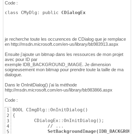
Code :
class CMyDlg: public 
CDialogEx
je recherche toute les occurences de CDialog que je remplace
en http://msdn.microsoft.com/en-us/library/bb983913.aspx
Ensuite j'ajoute un bitmap dans les ressources de mon projet
avec pour ID par
exemple IDB_BACKGROUND_IMAGE. Je dimension
soigneusement mon bitmap pour prendre toute la taille de ma
dialogue.
Dans le OnInitDialog() j'ai la méthode
http://msdn.microsoft.com/en-us/library/bb983866.aspx
Code :
BOOL CImgDlg::OnInitDialog()

1
{

2
	CDialogEx::OnInitDialog();

3
             // ...

4
SetBackgroundImage(IDB_BACKGROUN
5