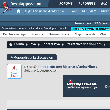
FORUMS
TUTORIELS
FAQ
DI/DSI Solutions d'entreprise
Cloud
IA
ALM
Micros
Forums Java
FAQ Java
Vous n'êtes pas encore inscrit sur Developpez.com ?
Inscrivez-vous gratuitem
Derniers messages
Actions
Réseau social
Blogs
Agenda
Chat
Forum
Java
Général Java
Persistance des données
H
+
Répondre à la discussion
Discussion :
Problème perf hibernate/spring/jboss
Sujet :
Hibernate Java