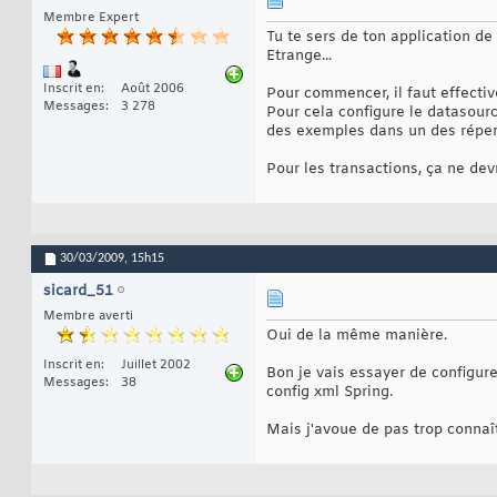
Membre Expert
Tu te sers de ton application de
Etrange...
Inscrit en
Août 2006
Pour commencer, il faut effectiv
Messages
3 278
Pour cela configure le datasour
des exemples dans un des réper
Pour les transactions, ça ne dev
30/03/2009,
15h15
sicard_51
Membre averti
Oui de la même manière.
Inscrit en
Juillet 2002
Bon je vais essayer de configure
Messages
38
config xml Spring.
Mais j'avoue de pas trop connaî