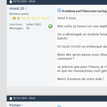
30/03/2009,
14h45
sicard_51
Problème perf hibernate/spring
Membre averti
Salut à tous,
Inscrit en
Juillet 2002
Bon voila, je bosse sur une appl
Messages
38
On a développé un module faisa
batch).
En local (JUnit) ou embarqué da
Mais dès qu'on passe sous JBoss,
comment ?
Je précise que pour l'heure, je 
et que les transactions sont gé
Merci d'avance de votre aide !
30/03/2009,
14h55
fr1man