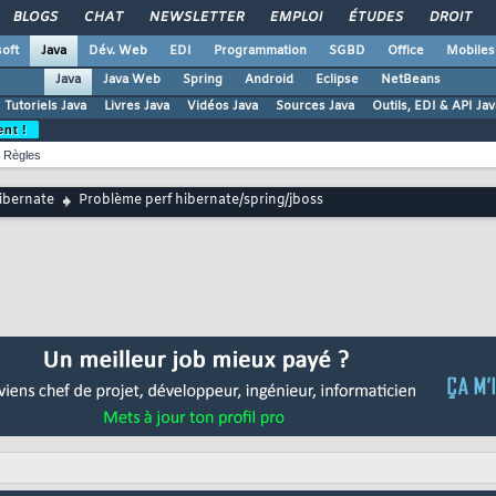
BLOGS
CHAT
NEWSLETTER
EMPLOI
ÉTUDES
DROIT
oft
Java
Dév. Web
EDI
Programmation
SGBD
Office
Mobiles
Java
Java Web
Spring
Android
Eclipse
NetBeans
Tutoriels Java
Livres Java
Vidéos Java
Sources Java
Outils, EDI & API Jav
ent !
Règles
ibernate
Problème perf hibernate/spring/jboss