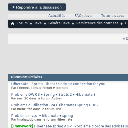
+
Répondre à la discussion
Actualités
FAQs Java
Tutoriels Java
Forum
Java
Général Java
Persistance des données
H
«
D
Discussions similaires
Hibernate - Spring - Jboss : closing a connection for you
Par Fennec. dans le forum Hibernate
Problème DWR 3 + Spring + Struts 2 + Hibernate 3
Par maili20 dans le forum Autres
Problème d'utilisation JPA+Hibernate+Spring + DB2
Par menzlitsh dans le forum JPA
Problème mysql + hibernate + spring
Par tmahatody dans le forum Hibernate
[Framework]
Hibernate-spring AOP : Problème d'ordre des advices s