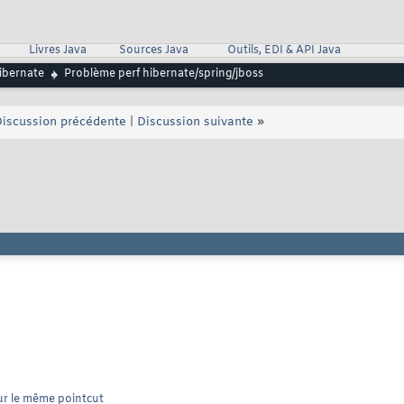
Livres Java
Sources Java
Outils, EDI & API Java
ibernate
Problème perf hibernate/spring/jboss
iscussion précédente
|
Discussion suivante
»
ur le même pointcut