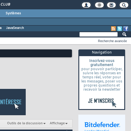
CLUB
Systèmes
a
JavaSearch
Recherche avancée
Navigation
Inscrivez-vous
gratuitement
pour pouvoir participer,
suivre les réponses en
temps réel, voter pour
les messages, poser vos
propres questions et
recevoir la newsletter
Outils de la discussion
Affichage