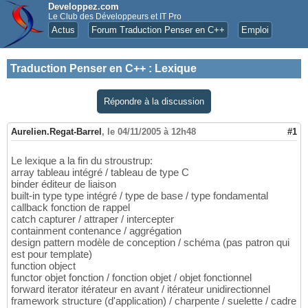
Developpez.com
Le Club des Développeurs et IT Pro
Actus
Forum Traduction Penser en C++
Emploi
Traduction Penser en C++
:
Lexique
Répondre à la discussion
Aurelien.Regat-Barrel
,
le 04/11/2005 à 12h48
#1
Le lexique a la fin du stroustrup:
array tableau intégré / tableau de type C
binder éditeur de liaison
built-in type type intégré / type de base / type fondamental
callback fonction de rappel
catch capturer / attraper / intercepter
containment contenance / aggrégation
design pattern modèle de conception / schéma (pas patron qui
est pour template)
function object
functor objet fonction / fonction objet / objet fonctionnel
forward iterator itérateur en avant / itérateur unidirectionnel
framework structure (d'application) / charpente / suelette / cadre