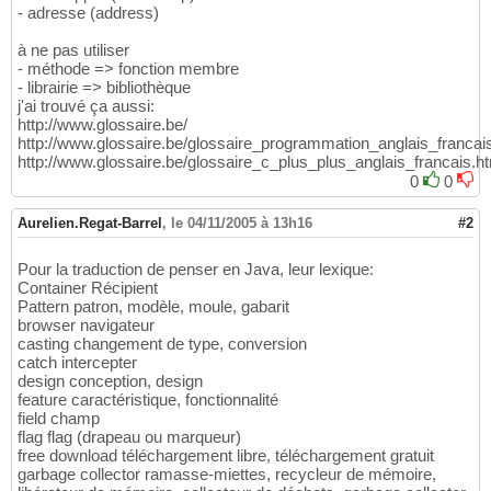
- adresse (address)
à ne pas utiliser
- méthode => fonction membre
- librairie => bibliothèque
j'ai trouvé ça aussi:
http://www.glossaire.be/
http://www.glossaire.be/glossaire_programmation_anglais_francai
http://www.glossaire.be/glossaire_c_plus_plus_anglais_francais.h
0
0
Aurelien.Regat-Barrel
,
le 04/11/2005 à 13h16
#2
Pour la traduction de penser en Java, leur lexique:
Container Récipient
Pattern patron, modèle, moule, gabarit
browser navigateur
casting changement de type, conversion
catch intercepter
design conception, design
feature caractéristique, fonctionnalité
field champ
flag flag (drapeau ou marqueur)
free download téléchargement libre, téléchargement gratuit
garbage collector ramasse-miettes, recycleur de mémoire,