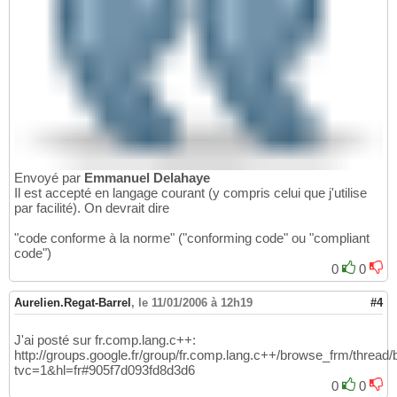
Envoyé par
Emmanuel Delahaye
Il est accepté en langage courant (y compris celui que j'utilise
par facilité). On devrait dire
"code conforme à la norme" ("conforming code" ou "compliant
code")
0
0
Aurelien.Regat-Barrel
,
le 11/01/2006 à 12h19
#4
J'ai posté sur fr.comp.lang.c++:
http://groups.google.fr/group/fr.comp.lang.c++/browse_frm/thre
tvc=1&hl=fr#905f7d093fd8d3d6
0
0