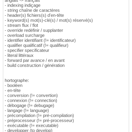
anglais -> français
- indexing indiçage
- string chaîne de caractères
- header(s) fichiers(s) d'en-tête
- keyword(s) mot(s)-clé(s) / mot(s) réservé(s)
- stream flux / flot
- override redéfinir / supplanter
- overload surcharge
- identifier identifiant (!= identificateur)
- qualifier qualificatif (!= qualifieur)
- specifier specificateur
- literal littéraux
- forward par avance / en avant
- build construction / génération
hortographe:
- booléen
- en-tête
- conversion (!= convertion)
- connexion (!= connection)
- débogage (!= debugage)
- langage (!= language)
- précompilation (!= pré-compilation)
- préprocesseur (!= pré-processeur)
- exécutable (!= executable)
- developper (to develop)