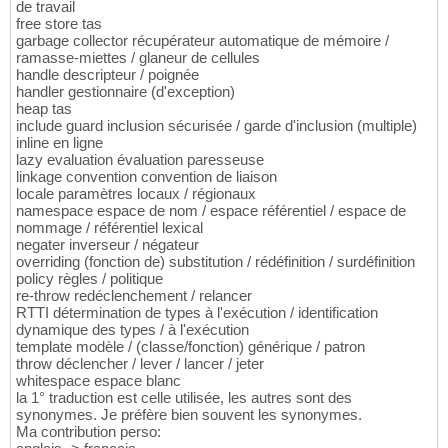
de travail
free store tas
garbage collector récupérateur automatique de mémoire /
ramasse-miettes / glaneur de cellules
handle descripteur / poignée
handler gestionnaire (d'exception)
heap tas
include guard inclusion sécurisée / garde d'inclusion (multiple)
inline en ligne
lazy evaluation évaluation paresseuse
linkage convention convention de liaison
locale paramètres locaux / régionaux
namespace espace de nom / espace référentiel / espace de
nommage / référentiel lexical
negater inverseur / négateur
overriding (fonction de) substitution / rédéfinition / surdéfinition
policy règles / politique
re-throw redéclenchement / relancer
RTTI détermination de types à l'exécution / identification
dynamique des types / à l'exécution
template modèle / (classe/fonction) générique / patron
throw déclencher / lever / lancer / jeter
whitespace espace blanc
la 1° traduction est celle utilisée, les autres sont des
synonymes. Je préfère bien souvent les synonymes.
Ma contribution perso: