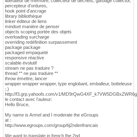
libérateur de mémoire, collecteur de déchets, garbage collector,
percepteur d'ordures,
hook point d'ancrage
library bibliothèque
linker éditeur de liens
mindset manière de penser
objects scoping portée des objets
overloading surcharge
overriding redéfinition surpassement
package package
packaged empaqueté
responsive réactive
scalable évolutif
stream ne pas traduire ?
thread ** ne pas traduire **
throw émettre, lancer
wrapper wrapper wrapper, type englobant, emballeur, botteleuse
;.)
http://f3.grp.yahoofs.com/v1/MD9rQwG4XF_k7VW5DGBxZWR
le contact avec l'auteur:
Hello Bruce,
My name is Armel and I moderate the eGroups
at :
http://www.egroups.com/group/tij2ndenfrancais
We want to translate in french the 2nd